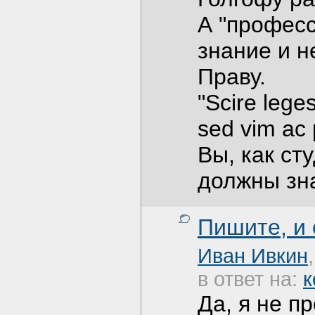
А "професс
знание и 
Праву.
"Scire lege
sed vim ac 
Вы, как ст
должны зна
Пишите, и
Иван Ивкин
в ответ на:
к
Да, я не п