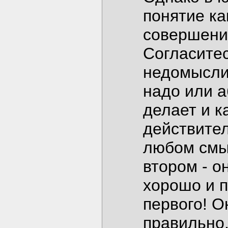
понятие ка
совершени
Согласитес
недомыслию
надо или а
делает и к
действите
любом смыс
втором - о
хорошо и п
первого! О
правильно,