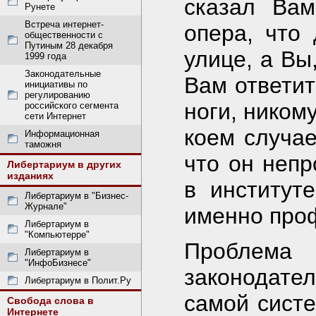
сказал Вам
Рунете
Встреча интернет-
опера, что
общественности с
Путиным 28 декабря
улице, а Вы
1999 года
Законодательные
Вам ответит
инициативы по
регулированию
ноги, ником
российского сегмента
сети Интернет
коем случае
Информационная
таможня
что он непр
Либертариум в других
изданиях
в институт
Либертариум в "Бизнес-
Журнале"
именно проф
Либертариум в
"Компьютерре"
Проблем
Либертариум в
"ИнфоБизнесе"
законодател
Либертариум в Полит.Ру
самой систе
Свобода слова в
Интернете