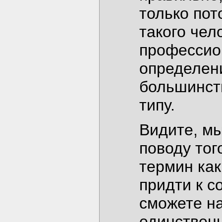
только пот
такого чел
профессио
определени
большинств
типу.
Видите, мы
поводу тог
термин ка
придти к с
сможете н
единствен