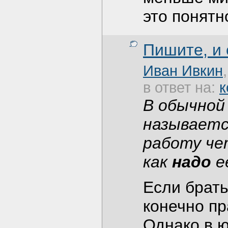
это понятн
Пишите, и
Иван Ивкин
в ответ на:
к
В обычной
называетс
работу че
как
надо
е
Если брать
конечно п
Однако в ю