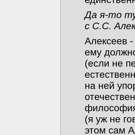
Да я-то ту
с С.С. Ал
Алексеев -
ему должно
(если не п
естественн
на ней упо
отечествен
философия
(я уж не г
этом сам А