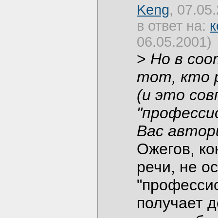
Keng
, 07.05
в ответ на:
к
06.05.2001)
>
Но в соо
тот, кто 
(и это со
"профессио
Вас автор
Ожегов, ко
речи, не о
"профессио
получает де