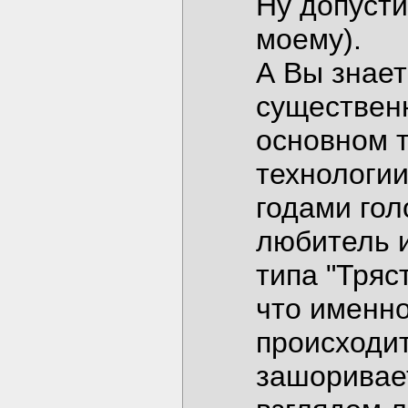
Ну допусти
моему).
А Вы знает
существен
основном т
технологи
годами гол
любитель и
типа "Тряс
что именно
происходи
зашоривает