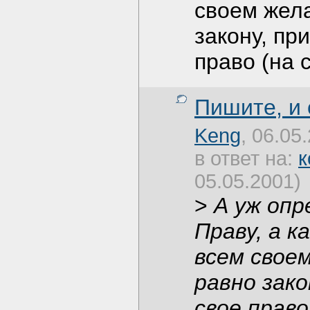
своем жела
закону, пр
право (на 
Пишите, и
Keng
, 06.05
в ответ на:
к
05.05.2001)
>
А уж опр
Праву, а к
всем своем
равно зако
свое право