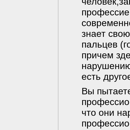
человек,з
профессией
современно
знает свою
пальцев (г
причем зде
нарушению
есть друго
Вы пытаете
профессион
что они на
профессио