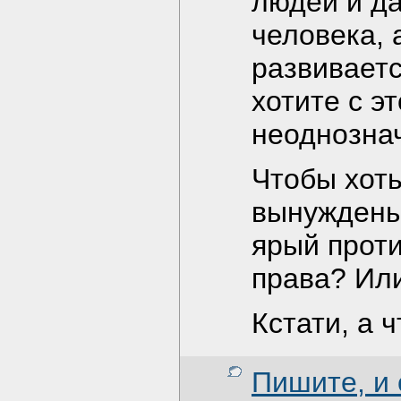
людей и да
человека, 
развиваетс
хотите с э
неоднознач
Чтобы хоть
вынуждены 
ярый проти
права? Ил
Кстати, а 
Пишите, и