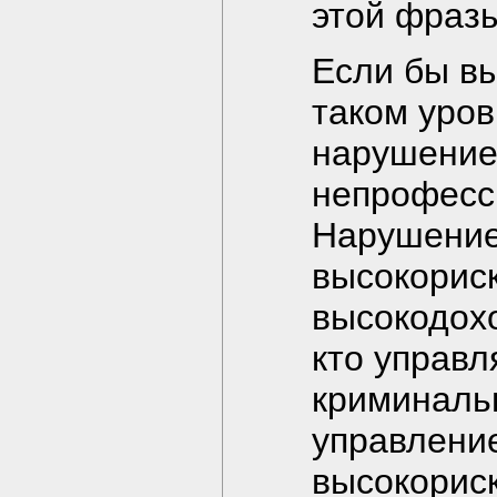
этой фраз
Если бы вы
таком уров
нарушение 
непрофесс
Нарушение 
высокориск
высокодохо
кто управ
криминаль
управлени
высокорис