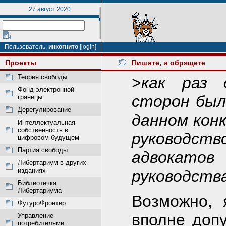
27 август 2020
Пользователь:
инкогнито
[login]
Проекты
Пишите, и обрящете
Теория свободы
>
как раз 
Фонд электронной
сторон был
границы
Дерегулирование
данном конк
Интеллектуальная
собственность в
руководст
цифровом будущем
Партия свободы
адвокатов 
Либертариум в других
изданиях
руководств
Библиотечка
Либертариума
Возможно, 
ФутуроФронтир
вполне доп
Управление
потребителями: