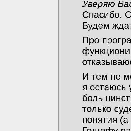
Уверяю Ва
Спасибо. С
Будем ждат
Про прогр
функциони
отказываюс
И тем не м
я остаюсь
большинств
только суд
понятия (а 
Голгофу ра