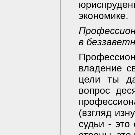
юриспруде
экономике.
Профессион
в беззавет
Професси
владение с
цели ты да
вопрос дес
профессион
(взгляд изн
судьи - это