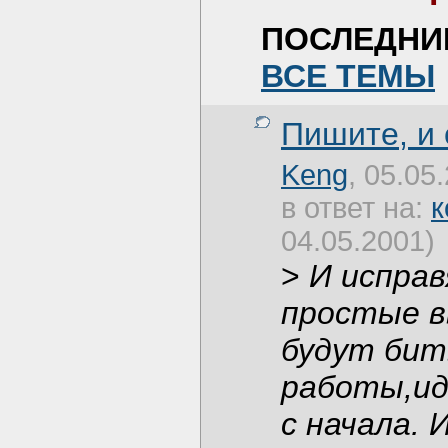
ПОСЛЕДНИ
ВСЕ ТЕМЫ
Пишите, и
Keng
, 05.05
в ответ на:
к
04.05.2001)
>
И исправ
простые в
будут бит
работы,ид
с начала. 