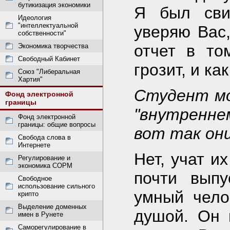
бутикизация экономики
Я был сви
Идеология
"интеллектуальной
уверяю Вас,
собственности"
отчет в то
Экономика творчества
Свободный Кабинет
грозит, и ка
Союз "Либеральная
Хартия"
Студент мо
Фонд электронной
границы
"внутреннем
Фонд электронной
границы: общие вопросы
вот так они
Свобода слова в
Интернете
Нет, учат и
Регулирование и
экономика СОРМ
почти выпу
Свободное
использование сильного
умный чело
крипто
Выделение доменных
душой. Он 
имен в Рунете
Саморегулирование в