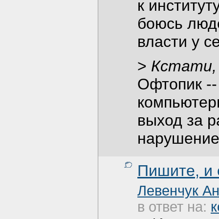
к институт
боюсь люде
власти у с
>
Кстати,
Офтопик -- о
компьютер
выход за 
нарушение
Пишите, и
Левенчук А
в ответ на:
к