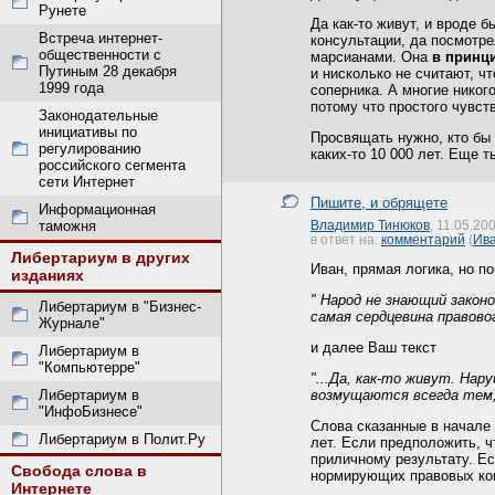
Рунете
Да как-то живут, и вроде б
Встреча интернет-
консультации, да посмотре
общественности с
марсианами. Она
в принц
Путиным 28 декабря
и нисколько не считают, ч
1999 года
соперника. А многие никог
потому что простого чувс
Законодательные
инициативы по
Просвящать нужно, кто бы 
регулированию
каких-то 10 000 лет. Еще т
российского сегмента
сети Интернет
Пишите, и обрящете
Информационная
таможня
Владимир Тинюков
, 11.05.20
в ответ на:
комментарий
(
Ива
Либертариум в других
Иван, прямая логика, но п
изданиях
" Народ не знающий зако
Либертариум в "Бизнес-
самая сердцевина правово
Журнале"
и далее Ваш текст
Либертариум в
"Компьютерре"
"...Да, как-то живут. На
Либертариум в
возмущаются всегда тем, 
"ИнфоБизнесе"
Слова сказанные в начале 
Либертариум в Полит.Ру
лет. Если предположить, ч
приличному результату. Ес
Свобода слова в
нормирующих правовых ко
Интернете