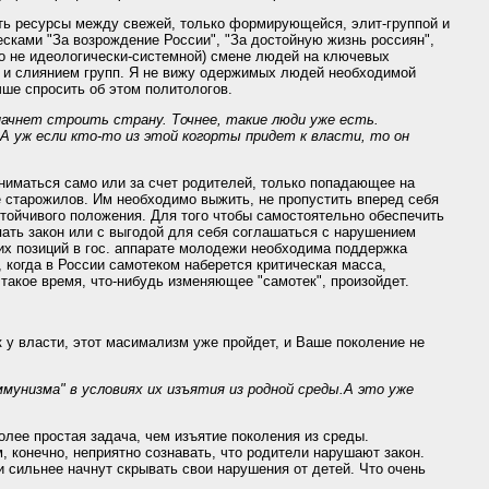
вать ресурсы между свежей, только формирующейся, элит-группой и
есками "За возрождение России", "За достойную жизнь россиян",
(но не идеологически-системной) смене людей на ключевых
е и слиянием групп. Я не вижу одержимых людей необходимой
ше спросить об этом политологов.
 начнет строить страну. Точнее, такие люди уже есть.
А уж если кто-то из этой когорты придет к власти, то он
одниматься само или за счет родителей, только попадающее на
е старожилов. Им необходимо выжить, не пропустить вперед себя
тойчивого положения. Для того чтобы самостоятельно обеспечить
ать закон или с выгодой для себя соглашаться с нарушением
их позиций в гос. аппарате молодежи необходима поддержка
, когда в России самотеком наберется критическая масса,
такое время, что-нибудь изменяющее "самотек", произойдет.
 у власти, этот масимализм уже пройдет, и Ваше поколение не
мунизма" в условиях их изъятия из родной среды.А это уже
олее простая задача, чем изъятие поколения из среды.
, конечно, неприятно сознавать, что родители нарушают закон.
и сильнее начнут скрывать свои нарушения от детей. Что очень