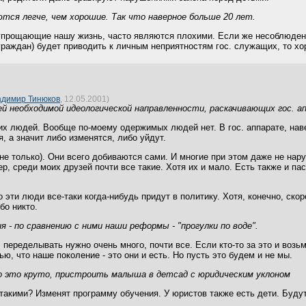
тся легче, чем хорошие. Так что наверное больше 20 лет.
 упрощающие нашу жизнь, часто являются плохими. Если же несоблюдени
граждан) будет приводить к личным неприятностям гос. служащих, то х
адимир Тинюков
, 12.05.2001)
й необходимой идеологической направленности, раскачивающих гос. а
ких людей. Вообще по-моему одержимых людей нет. В гос. аппарате, наве
, а значит либо изменятся, либо уйдут.
 не только). Они всего добиваются сами. И многие при этом даже не на
р, среди моих друзей почти все такие. Хотя их и мало. Есть также и па
 эти люди все-таки когда-нибудь придут в политику. Хотя, конечно, скор
бо никто.
 - по сравнению с ними наши реформы - "прогулки по воде".
переделывать нужно очень много, почти все. Если кто-то за это и возьме
ю, что наше поколение - это они и есть. Но пусть это будем и не мы.
о это круто, пристроить малыша в детсад с юридическим уклоном
такими? Изменят программу обучения. У юристов также есть дети. Будут