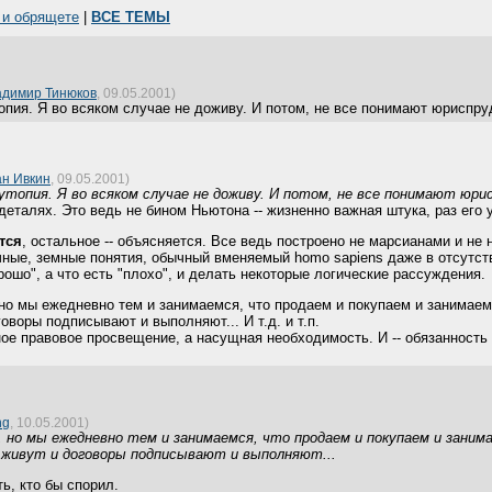
 и обрящете
|
ВСЕ ТЕМЫ
адимир Тинюков
, 09.05.2001)
опия. Я во всяком случае не доживу. И потом, не все понимают юриспр
н Ивкин
, 09.05.2001)
 утопия. Я во всяком случае не доживу. И потом, не все понимают юри
деталях. Это ведь не бином Ньютона -- жизненно важная штука, раз его у
тся
, остальное -- объясняется. Все ведь построено не марсианами и не 
чные, земные понятия, обычный вменяемый homo sapiens даже в отсутст
рошо", а что есть "плохо", и делать некоторые логические рассуждения.
 но мы ежедневно тем и занимаемся, что продаем и покупаем и занимаем и
оворы подписывают и выполняют... И т.д. и т.п.
шное правовое просвещение, а насущная необходимость. И -- обязанность
ng
, 10.05.2001)
, но мы ежедневно тем и занимаемся, что продаем и покупаем и занимае
 живут и договоры подписывают и выполняют...
ь, кто бы спорил.