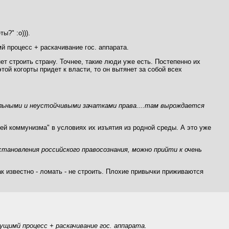
ы?" :о))).
 процесс + раскачивание гос. аппарата.
ет строить страну. Точнее, такие люди уже есть. Постепенно их
той когорты придет к власти, то он вытянет за собой всех
ельными и неустойчивыми зачатками права....там вырождается
лей коммунизма" в условиях их изъятия из родной среды. А это уже
тановления российского правосознания, можно прийти к очень
ак известно - ломать - не строить. Плохие привычки приживаются
щимй процесс + раскачивание гос. аппарата.