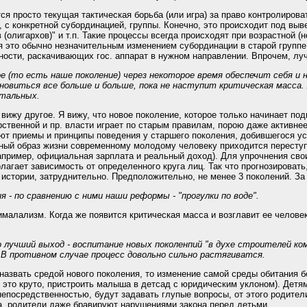
ся просто текущая тактическая борьба (или игра) за право контролиро
с конкретной субординацией, группы. Конечно, это происходит под выв
 (олигархов)" и т.п. Такие процессы всегда происходят при возрастной 
я это обычно незначительным изменением субординации в старой групп
ости, раскачивающих гос. аппарат в нужном направлении. Впрочем, луч
ое (то есть наше поколение) через некоторое время обеспечит себя и
овиться все больше и больше, пока не наступит критическая масса. 
стальных.
 вижу другое. Я вижу, что новое поколение, которое только начинает п
ственной и пр. власти играет по старым правилам, порою даже активне
ют приемы и принципы поведения у старшего поколения, добившегося ус
йный образ жизни современному молодому человеку приходится переступ
апример, официальная зарплата и реальный доход). Для упрочнения сво
олагает зависимость от определенного круга лиц. Так что прогнозировать
истории, затруднительно. Предположительно, не менее 3 поколений. За 
 - по сравнению с ними наши реформы - "прогулки по воде".
алализм. Когда же появится критическая масса и возглавит ее человек
 лучший выход - воспитание новых поколенпий "в духе строителей ком
 В противном случае процесс довольно сильно растягиватся.
назвать средой нового поколения, то изменение самой среды обитания б
 это круто, пристроить малыша в детсад с юридическим уклоном). Детям
непосредственностью, будут задавать глупые вопросы, от этого родител
а, родители даже бравируют нарушениями закона перед детьми.