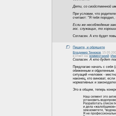
Дети, со свойственной и
При условии, что родителе
считают: "Я тебя породил, 
Если же несоблюдение зак
гос. служащих, то хорош
Согласен. А кто будет пов
Пишите, и обрящете
Владимир Тинюков
, 15.05.20
в ответ на:
комментарий
(
Ива
Согласен. А кто будет п
Предлагаю начать с себя (
обиженным и обделенным. П
ситуаций «человек - местна
наконец, кто виноват, есл
нормативных и законодате
Это в общем, теперь конкр
Наш сегмент это актив
установить водопрово
Разработать список п
и дела «жалобщиков» 
зем.комитете, "водока
Я не профессиональны