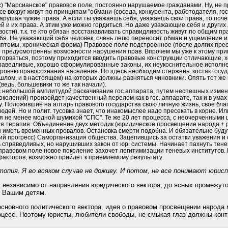
) "Марсианское" правовое поле, постоянно нарушаемое гражданами. Ну, не п
е вокруг живут по принципам "обмани (соседа, конкурента, работодателя, гос
арушая чужие права. А если ты уважаешь себя, уважаешь свои права, то почем
ей и их права. А этим уже можно гордиться. Но даже уважающие себя и други
вости), т.к. те кто обязан восстанавливать справидливость живут по общим п
бя. Не уважающий себя человек, очень легко переносит обман и ущемление и
мптомы, хроническая форма) Правовое поле подстроенное (после долгих прео
 предусмотренны возможности нарушения прав. Впрочем мы уже к этому приш
торваться, поэтому приходится вводить правовые конструкции отличающие, 
праведливые, хорошо сформулированные законы, их неукоснительное исполнен
уровню правосознания населения. Но здесь необходим стержень, костяк госу
шлом, и в настоящем) на которых должны равняться чиновники. Опять тот же в
ведь, большевики то же так начали).
 с небольшой амплитудой раскачивание гос.аппарата, путем неспешных измен
околений) произойдет качественный перелом как в гос. аппарате, так и в ума
. Положившие на алтарь правового государства свою личную жизнь, свое благ
людей. Но и полит. тусовка знает, что инакомыслее надо пресекать в корне. 
я не менее модной шумихой "СПС". Те же 20 лет процесса, с неочерченными 
ая терапия. Объединение двух методик (юридическое просвещение народа + 
н иметь временн
ы
х провалов. Остановка смерти подобна. И обязательно буду
щий прогресс) Саморганизация общества. Зацепивщись за остатки уважения и
 справедливых, но нарушивших закон от юр. системы. Начинает пахнуть тене
правовом поле новое поколение захочет легитимизации теневых институтов. И 
акторов, возможно прийдет к приемлемому результату.
топия. Я во всяком случае не доживу. И потом, не все понимают юрис
, независимо от направления юридического вектора, до ясных промежуто
ю Вашим детям.
основного политического вектора, идея о правовом просвещении народа
оцесс. Поэтому юристы, любители свободы, не смыкая глаз должны конт