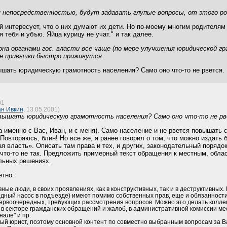
м непосредственностью, будут задавать глупые вопросы, от этого р
й интересует, что о них думают их дети. Но по-моему многим родителям 
я тебя и убъю. Яйца курицу не учат." и так далее.
она органами гос. власти все чаще (по мере улучшения юридической
ие привычки быстро приживутся.
ышать юридическую грамотность населения? Само оно что-то не рвется.
01
н Ивкин
, 13.05.2001)
овышать юридическую грамотность населения? Само оно что-то не рв
а именно с Вас, Иван, и с меня). Само население и не рвется повышать с
овторяюсь, блин! Но все же, я ранее говорил о том, что можно издать
я власть». Описать там права и тех, и других, законодательный порядок 
и что-то не так. Предложить примерный текст обращения к местным, об
льных решениях.
етно:
ные люди, в своих проявлениях, как в конструктивных, так и в деструктивных
дный насос в подъезде) имеют помимо собственных прав, еще и обязанности п
ервоочередных, требующих рассмотрения вопросов. Можно это делать коллегиа
в секторе гражданских обращений и жалоб, в административной комиссии ме
нале" и пр.
й юрист, поэтому основной контент по совместно выбранным вопросам за Вам