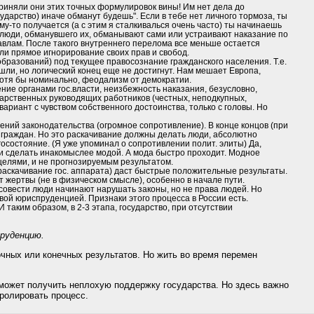
риняли они этих точных формулировок вины! Им нет дела до
ударство) иначе обманут будешь". Если в тебе нет личного тормоза, ты
у-то получается (а с этим я сталкивалься очень часто) ты начинаешь
х люди, обманувшего их, обманывают сами или устраивают наказание по
равлам. После такого внутреннего перелома все меньше остается
ли прямое игнорирование своих прав и свобод.
бразований) под текущее правосознание гражданского населения. Т.е.
ли, но логический конец еще не достигнут. Нам мешает Европа,
хотя бы номинально, феодализм от демократии.
ие органами гос.власти, неизбежность наказания, безусловно,
дарственных руководящих работников (честных, неподкупных,
ариант с чувством собственного достоинства, только с головы. Но
ений законодательства (огромное сопротивление). В конце концов (при
х граждан. Но это раскачивание должны делать люди, абсолютно
осостояние. (Я уже упоминал о сопротивлении полит. элиты) Да,
Или сделать инакомыслее модой. А мода быстро проходит. Модное
целями, и не прогнозируемым результатом.
раскачивание гос. аппарата) даст быстрые положительные результаты.
т жертвы (не в физическом смысле), особенно в начале пути.
 совести люди начинают нарушать законы, но не права людей. Но
вой юриспруденцией. Признаки этого процесса в России есть.
таким образом, в 2-3 этапа, государство, при отсутствии
пруденцию.
чных или конечных результатов. Но жить во время перемен
 может получить неплохую поддержку государства. Но здесь важно
ролировать процесс.