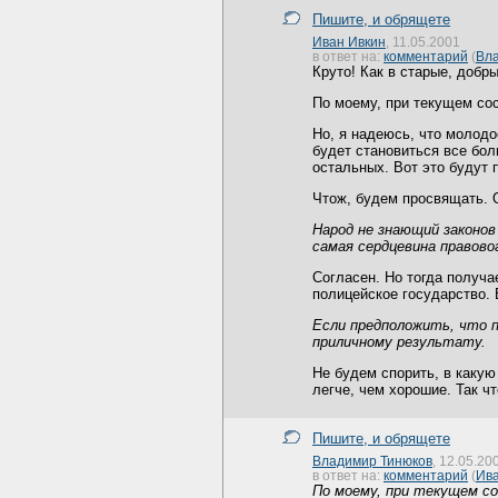
Пишите, и обрящете
Иван Ивкин
, 11.05.2001
в ответ на:
комментарий
(
Вл
Круто! Как в старые, добры
По моему, при текущем со
Но, я надеюсь, что молодо
будет становиться все боль
остальных. Вот это будут 
Чтож, будем просвящать. О-
Народ не знающий законо
самая сердцевина правово
Согласен. Но тогда получа
полицейское государство. 
Если предположить, что п
приличному результату.
Не будем спорить, в какую
легче, чем хорошие. Так ч
Пишите, и обрящете
Владимир Тинюков
, 12.05.20
в ответ на:
комментарий
(
Ива
По моему, при текущем с