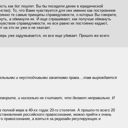
 есть как бог пошлет. Вы бы посидели денек в юридической
ство). То, что Вами чувствуется для них именно как построенное
оянно те самые принципы справедливости, о которых Вы говорите,
нуть, а обманули их. И еще спрашивают, как получше обмануть
 чувством справедливости, но все равно их постоянно кидают,
т на это их уже и не хватает.
перь уже задумывается, но все еще убивает. Прошло же всего
дельными и неустойчивыми зачатками права....там вырождается
говорите, и нисколько не считают, что делают неправильно. И
олной мере в 40-хх годах 20-го столетия. А прошло-то всего 20
сстановления российского правосознания, можно прийти к очень
го правосознания, а взяться за редизайн регулирующих и