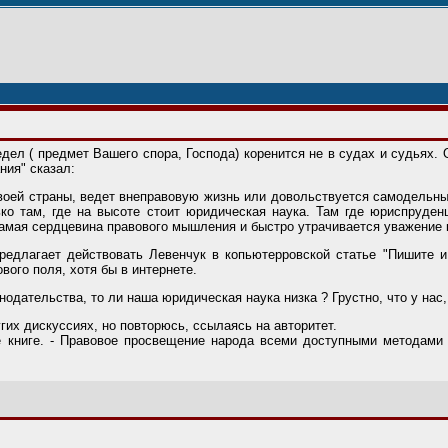
дел ( предмет Вашего спора, Господа) коренится не в судах и судьях.
ния" сказал:
воей страны, ведет внеправовую жизнь или довольствуется самодельным
ко там, где на высоте стоит юридическая наука. Там где юриспруден
мая сердцевина правового мышления и быстро утрачивается уважение к 
редлагает действовать Левенчук в копьютерровской статье "Пишите и
вого поля, хотя бы в интернете.
нодательства, то ли наша юридическая наука низка ? Грустно, что у нас, 
угих дискуссиях, но повторюсь, ссылаясь на авторитет.
е книге. - Правовое просвещение народа всеми доступными методами 