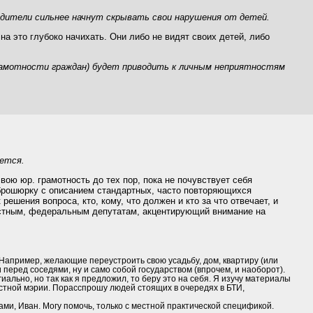
одители сильнее начнут скрывать свои нарушения от детей.
на это глубоко начихать. Они либо не видят своих детей, либо
 грамотности граждан) будет приводить к личным неприятностям
ется.
вою юр. грамотность до тех пор, пока не почувствует себя
 брошюрку с описанием стандартных, часто повторяющихся
решения вопроса, кто, кому, что должен и кто за что отвечает, и
ластным, федеральным депутатам, акцентирующий внимание на
. Например, желающие переустроить свою усадьбу, дом, квартиру (или
еред соседями, ну и само собой государством (впрочем, и наоборот).
льно, но так как я предложил, то беру это на себя. Я изучу материалы
стной мэрии. Порасспрошу людей стоящих в очередях в БТИ,
и, Иван. Могу помочь, только с местной практической спецификой.