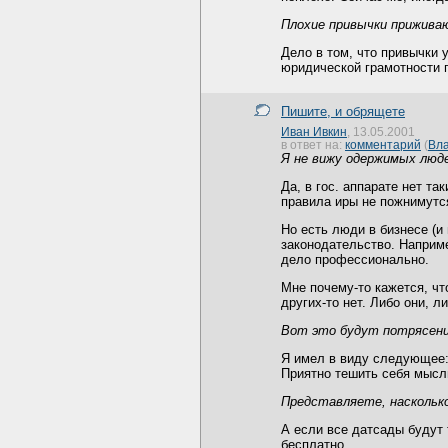
Плохие привычки приживаю
Дело в том, что привычки
юридической грамотности 
Пишите, и обрящете
Иван Ивкин
, 13.05.2001
в ответ на:
комментарий
(
Вл
Я не вижу одержимых люде
Да, в гос. аппарате нет та
правила иры не пожнимутся
Но есть люди в бизнесе (и
законодательство. Наприме
дело профессионально.
Мне почему-то кажется, что
других-то нет. Либо они, ли
Вот это будут потрясения
Я имел в виду следующее: 
Приятно тешить себя мысль
Представляете, наскольк
А если все датсады будут 
бесплатно.