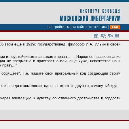
настройки
|
карта сайта
|
статистика
|
 Об этом еще в 1919г. государствовед, философ И.А. Ильин в своей
и и неустойчивыми зачатками права....... Народное правосознание
ция не предметна и пристрастна или, еще хуже, невежественна и
праву..."
 обрящете". Т.е. пишите свой программный код создающий своим
как всегда в комплексе, одно вытекает из другого, замкнутый круг.
через апелляцию к чувству собственного достоинства и гордости