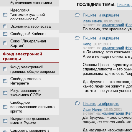
бутикизация экономики
ПОСЛЕДНИЕ ТЕМЫ:
Пишите,
Идеология
"интеллектуальной
Пишите, и обрящете
собственности"
Иван Ивкин
, 09.05.2001
в ответ на:
комментарий
(
Вл
Экономика творчества
По моему, это красиваю ут
Свободный Кабинет
Пишите, и обрящете
Союз "Либеральная
Keng
, 10.05.2001
Хартия"
в ответ на:
комментарий
(
Ива
>
По моему, это красивая
Фонд электронной
А ее и не надо понимать в 
границы
Основы Права --
чувствую
Фонд электронной
справедливости -- это обы
границы: общие вопросы
распознавать, что есть "хо
Свобода слова в
Да, бухучет -- это сложно,
Интернете
как-то люди же живут и дог
Регулирование и
Так что -- не утопия успе
экономика СОРМ
Свободное
Пишите, и обрящете
использование сильного
Иван Ивкин
, 10.05.2001
крипто
в ответ на:
комментарий
(
Ke
Да, бухучет -- это сложно
Выделение доменных
штука, но как-то люди же
имен в Рунете
Да насущная необходимост
Саморегулирование в