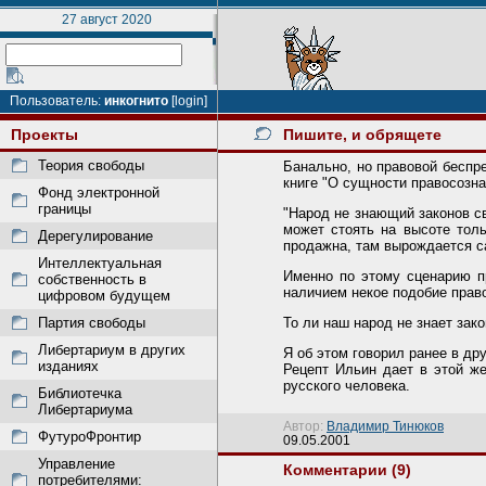
27 август 2020
Пользователь:
инкогнито
[login]
Проекты
Пишите, и обрящете
Теория свободы
Банально, но правовой беспре
книге "О сущности правосозна
Фонд электронной
границы
"Народ не знающий законов с
может стоять на высоте толь
Дерегулирование
продажна, там вырождается са
Интеллектуальная
Именно по этому сценарию п
собственность в
наличием некое подобие право
цифровом будущем
Партия свободы
То ли наш народ не знает зако
Либертариум в других
Я об этом говорил ранее в др
изданиях
Рецепт Ильин дает в этой ж
русского человека.
Библиотечка
Либертариума
Автор:
Владимир Тинюков
ФутуроФронтир
09.05.2001
Управление
Комментарии (9)
потребителями: