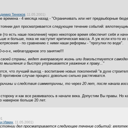
адимир Тинюков
, 11.05.2001)
е времена - 4 месяца назад - "Ограничивать или нет предвыборные бюдет
стоянии дел просматривается следующее течение событий: вялотекущимй
е (то есть наше поколение) через некоторое время обеспечит себя и начн
ше и больше, пока не наступит критическая масса. А уж если кто-то из э
потрясения - по сравнению с ними наши реформы - "прогулки по воде".
о-о-х, неблагодарное это занятие!!!
в своей страны, ведет внеправовую жизнь или довольствуется самод
го мышления и быстро утрачивается уважение к праву..."
ется, что лучший выход - воспитание новых поколенпий "в духе строите
В противном случае процесс довольно сильно растягиватся.
ричины и следствия симметричны, то через 20 лет, после начала восс
 сторону и как все развивалось в начале века. Допустим Вы правы. Но к
то наверное больше 20 лет.
01
н Ивкин
, 11.05.2001)
остоянии дел просматривается следующее течение событий: вялотеку