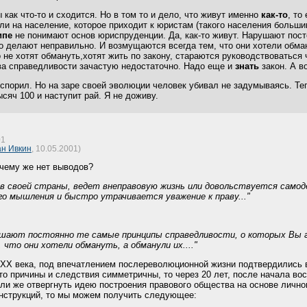
ы как что-то и сходится. Но в том то и дело, что живут именно
как-то
, то
ли на население, которое приходит к юристам (такого населения большин
ипе
не понимают основ юриспруденции. Да, как-то живут. Нарушают пост
то делают неправильно. И возмущаются всегда тем, что они хотели обма
о не хотят обмануть,хотят жить по закону, стараются руководствоваться
тва справедливости зачастую недостаточно. Надо еще и
знать
закон. А во
спорил. Но на заре своей эволюции человек убивал не задумываясь. Те
ысяч 100 и наступит рай. Я не доживу.
01
н Ивкин
, 10.05.2001)
очему же нет выводов?
нов своей страны, ведет внеправовую жизнь или довольствуется само
го мышления и быстро утрачивается уважение к праву..."
рушают постоянно те самые принципы справедливости, о которых Вы 
что они хотели обмануть, а обманули их...."
ХХ века, под впечатлением послереволюционной жизни подтвердились в п
то причины и следствия симметричны, то через 20 лет, после начала во
ли же отвергнуть идею построения правового общества на основе лично
нструкций, то мы можем получить следующее: