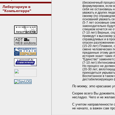
(бесконечный процесс
формулировок, если вс
Либертариум в
себя не остановишь н
"Компьютерре"
уважать и других люд
своему (по справедли
оснований уважать се
(5-7 лет основные си
законодательно будут
слишком хочется не о
(7-10 лет) Верные, с
приведут к высокому 
справедливых и в про
опасен разложением (
(15-20 лет) Плавное,
смене человеческих п
преданные этому делу
история знает таких 
"Единство" заменяетс
(7-10 лет) Интенсивн
Но процесс не долже
(20-30 лет, вялотеку
приходиться укрывать
Воспитанное в таком 
дестабилизирующих ф
По моему, это красиваю у
Скорее всего Вы доживете
несладко. Чего и не жела
С учетом направленности 
не начало, а важен сам пр