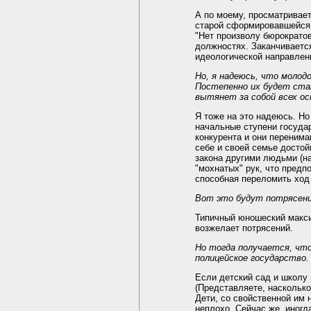
А по моему, просматривает
старой сформировавшейся, 
"Нет произволу бюрократов
должностях. Заканчиваетс
идеологической направленн
Но, я надеюсь, что молод
Постепенно их будет стан
вытянет за собой всех о
Я тоже на это надеюсь. Но
начальные ступени государ
конкурента и они перенима
себе и своей семье досто
закона другими людьми (н
"мохнатых" рук, что предп
способная переломить ход 
Вот это будут потрясения
Типичный юношеский максим
возжелает потрясений.
Но тогда получается, что
полицейское государство.
Если детский сад и школу 
(Представляете, насколько
Дети, со свойственной им 
неплохо. Сейчас же, иногд