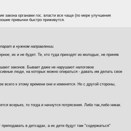
е закона органами гос. власти все чаще (по мере улучшения
орошие привычки быстро приживутся.
ппарат в нужном направлении.
рное, их и не будет. Те, кто туда приходят из молодых, не приняв
рушают законов. Бывает даже не нарушают налоговое
ссивные люди, на которых можно опираться - давать им делать свое
ее всего к этому времени они и изменятся. Но с другой стороны,
тся всерьез, то тогда и начнутся потрясения. Либо так,либо никак.
 преподавать в детсадах, а их дети будут там "содержаться"