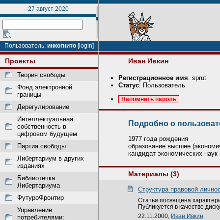
27 август 2020
Пользователь:
инкогнито
[login]
Проекты
Иван Ивкин
Теория свободы
Регистрационное имя
: sprut
Статус
: Пользователь
Фонд электронной
границы
Напомнить пароль
Дерегулирование
Интеллектуальная
Подробно о пользоват
собственность в
цифровом будущем
1977 года рождения
образование высшее (экономи
Партия свободы
кандидат экономических наук 
Либертариум в других
изданиях
Материалы (3)
Библиотечка
Либертариума
Структура правовой личнос
ФутуроФронтир
Статья посвящена характери
Публикуется в качестве диск
Управление
22.11.2000,
Иван Ивкин
потребителями: