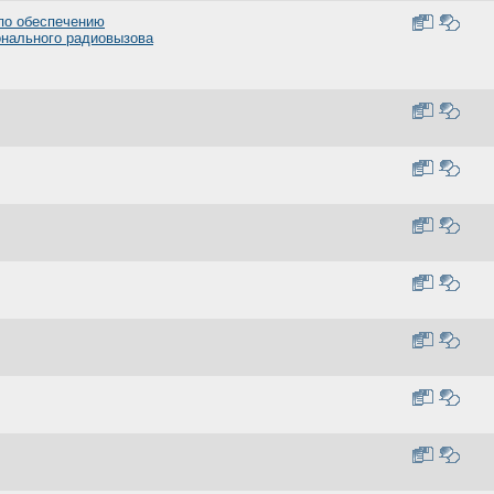
 по обеспечению
онального радиовызова