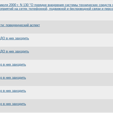
июля 2000 г. N 130 "О порядке внедрения системы технических средств
оприятий на сетях телефонной, подвижной и беспроводной связи и перс
ти: поведенческий аспект
АДО в них заходить
АДО в них заходить
до в них заходить
до в них заходить
до в них заходить
до в них заходить