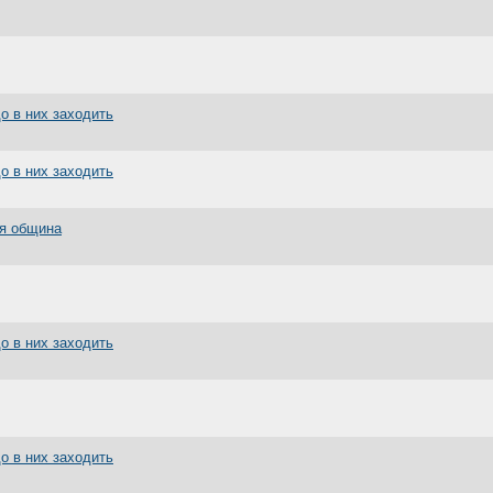
до в них заходить
до в них заходить
ая община
до в них заходить
до в них заходить