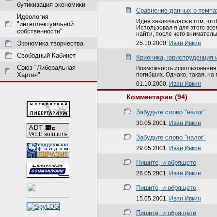
бутикизация экономики
Cравнение данных о темпа
Идеология
Идея заключалась в том, чт
"интеллектуальной
Использовал я для этого все
собственности"
найти, после чего вниматель
25.10.2000,
Иван Ивкин
Экономика творчества
Свободный Кабинет
Крионика, юриспруденция 
Союз "Либеральная
Возможность использования 
погибших. Однако, такая, на
Хартия"
01.10.2000,
Иван Ивкин
Комментарии (94)
Забудьте слово "налог"
30.05.2001,
Иван Ивкин
Забудьте слово "налог"
29.05.2001,
Иван Ивкин
Пишите, и обрящете
26.05.2001,
Иван Ивкин
Пишите, и обрящете
15.05.2001,
Иван Ивкин
Пишите, и обрящете