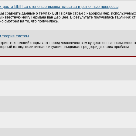
х роста ВВП со степенью вмешательства в рыночные процессы
обы сравнить данные о темпах ВВП в ряде стран с набором мер, используем
м известную книгу Германа ван Дер Вее. В результате получилась табличка: ст
но смотрел на то, что получилось.
и теория систем
крио-технологий открывает перед человечеством существенные возможност
 первый взгляд позитивная ситуация, выдвигает ряд юридических проблем.