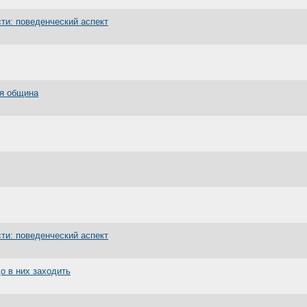
ти: поведенческий аспект
ая община
ти: поведенческий аспект
до в них заходить