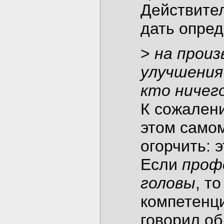
Действител
дать опре
>
на прои
улучшения
кто ничег
К сожалени
этом самом
огорчить: э
Если
проф
головы
, т
компетенц
говорил об