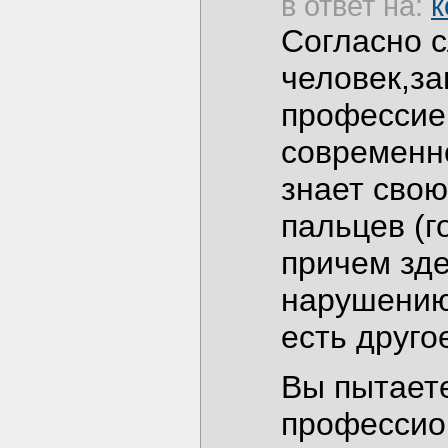
в ответ на:
к
Согласно 
человек,з
профессией
современно
знает свою
пальцев (г
причем зде
нарушению
есть друго
Вы пытаете
профессион