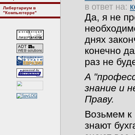
в ответ на:
к
Либертариум в
"Компьютерре"
Да, я не п
необходимо
днях закон
конечно да
раз не буд
А "професс
знание и 
Праву.
Возьмем к 
знают бухг