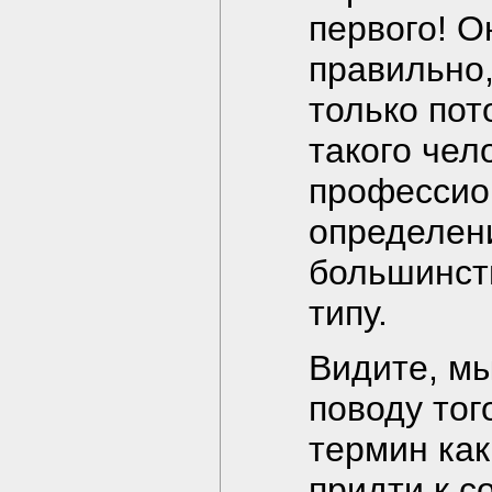
первого! О
правильно,
только пот
такого чел
профессио
определени
большинств
типу.
Видите, мы
поводу тог
термин ка
придти к с