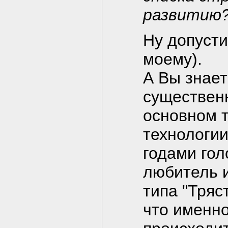
развитию
Ну допусти
моему).
А Вы знает
существен
основном т
технологи
годами гол
любитель и
типа "Тряс
что именно