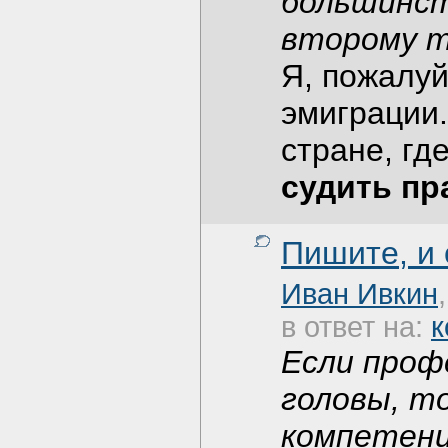
большинст
второму т
Я, пожалуй
эмиграции.
стране, гд
судить пр
Пишите, и
Иван Ивкин
в ответ на:
к
Если проф
головы, т
компетенц