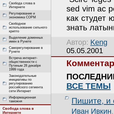
Свобода слова в
sed vim ac p
Интернете
Регулирование и
как студет 
экономика СОРМ
Свободное
знать латынь
использование сильного
крипто
Выделение доменных
Автор:
Keng
имен в Рунете
Саморегулирование в
05.05.2001
Рунете
Встреча интернет-
Комментар
общественности с
Путиным 28 декабря
1999 года
ПОСЛЕДНИ
Законодательные
инициативы по
регулированию
ВСЕ ТЕМЫ
российского сегмента
сети Интернет
Информационная
Пишите, и
таможня
Свобода слова в
Иван Ивкин
Интернете