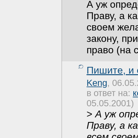
А уж опред
Праву, а к
своем жела
закону, пр
право (на 
Пишите, и
Keng
, 06.05
в ответ на:
к
05.05.2001)
>
А уж опр
Праву, а к
всем своем