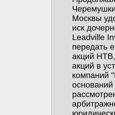
Черемушки
Москвы уд
иск дочерн
Leadville I
передать е
акций НТВ,
акций в ус
компаний "
оснований 
рассмотрен
арбитражно
юридически