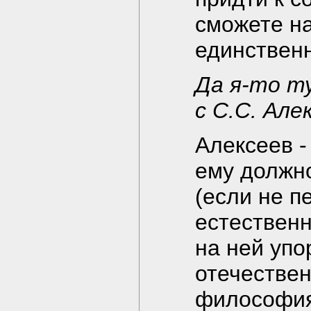
сможете н
единствен
Да я-то ту
с С.С. Ал
Алексеев -
ему должно
(если не п
естественн
на ней упо
отечествен
философия