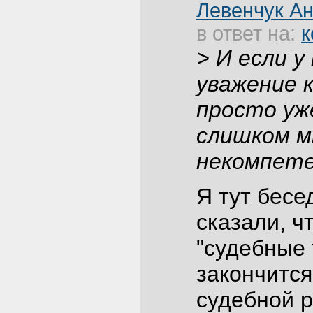
Левенчук А
в ответ на:
к
> И если 
уважение 
просто уж
слишком м
некомпет
Я тут бесе
сказали, ч
"судебные 
закончится
судебной р