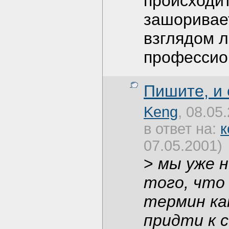
происходи
зашоривает
взглядом 
профессио
Пишите, и
Keng
, 08.05
в ответ на:
к
07.05.2001)
>
мы уже н
того, что
термин ка
придти к 