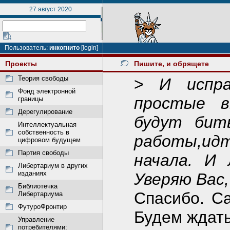
27 август 2020
Пользователь:
инкогнито
[login]
Проекты
Пишите, и обрящете
Теория свободы
>
И испр
Фонд электронной
простые в
границы
Дерегулирование
будут бит
Интеллектуальная
собственность в
работы,идт
цифровом будущем
Партия свободы
начала. И 
Либертариум в других
изданиях
Уверяю Вас,
Библиотечка
Спасибо. Са
Либертариума
ФутуроФронтир
Будем ждать
Управление
потребителями: