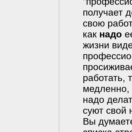
"профессио
получает де
свою работ
как
надо
ее
жизни вид
профессио
просиживае
работать, 
медленно, 
надо делат
суют свой 
Вы думаете