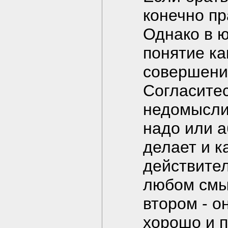
конечно п
Однако в ю
понятие ка
совершени
Согласитес
недомыслию
надо или а
делает и к
действите
любом смыс
втором - о
хорошо и п