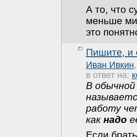
А то, что 
меньше ми
это понятн
Пишите, и
Иван Ивкин
в ответ на:
к
В обычной
называетс
работу че
как
надо
е
Если брать