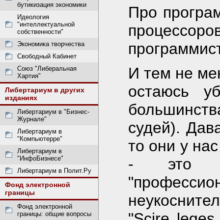
бутикизация экономики
Про програ
Идеология
"интеллектуальной
процессоро
собственности"
программист.
Экономика творчества
Свободный Кабинет
И тем не ме
Союз "Либеральная
Хартия"
остаюсь у
Либертариум в других
изданиях
большинства
Либертариум в "Бизнес-
Журнале"
судей). Дав
Либертариум в
"Компьютерре"
то они у нас
Либертариум в
"ИнфоБизнесе"
- это н
Либертариум в Полит.Ру
"профессион
Фонд электронной
границы
неукоснител
Фонд электронной
"Scire lege
границы: общие вопросы