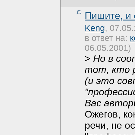
Пишите, и
Keng
, 07.05
в ответ на:
к
06.05.2001)
>
Но в соо
тот, кто 
(и это со
"профессио
Вас автор
Ожегов, ко
речи, не о