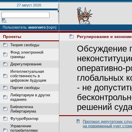
27 август 2020
Пользователь:
инкогнито
[login]
Проекты
Регулирование и эконом
Теория свободы
Обсуждение 
Фонд электронной
неконституц
границы
Дерегулирование
оперативно-р
Интеллектуальная
глобальных к
собственность в
цифровом будущем
- не допустит
Партия свободы
бесконтрольн
Либертариум в других
изданиях
решений суда
Библиотечка
Либертариума
ФутуроФронтир
Протокол депутатских слу
Управление
на повременный учет стои
потребителями: