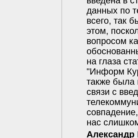
введена в с
данных по т
всего, так 
этом, поско
вопросом ка
обоснованны
на глаза ст
"Информ Курь
также была н
связи с вве
телекоммуни
совпадение, 
нас слишком
Александр