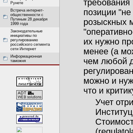
требования 
Рунете
позиции "не
Встреча интернет-
общественности с
Путиным 28 декабря
розыскных м
1999 года
"оперативно
Законодательные
инициативы по
их нужно пр
регулированию
российского сегмента
сети Интернет
менее (а мо
Информационная
чем любой д
таможня
регулирован
можно и нуж
что и крити
Учет отр
Институц
Стоимост
(regulatol