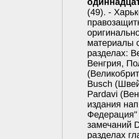
одиннадцат
(49). - Харь
правозащитн
оригинально
материалы с
разделах: В
Венгрия, По
(Великобрит
Busch (Швейц
Pardavi (Ве
издания нап
Федерация"
замечаний D
разделах гл