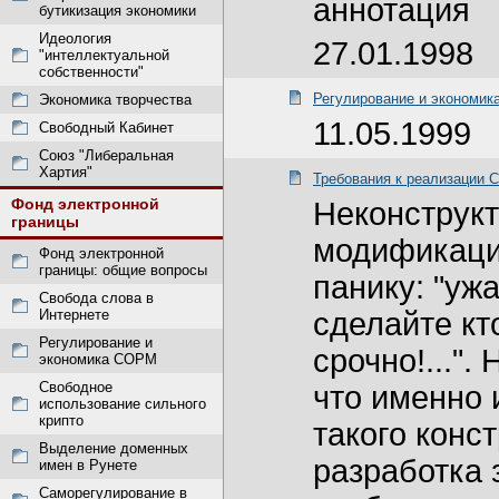
аннотация
бутикизация экономики
Идеология
27.01.1998
"интеллектуальной
собственности"
Регулирование и экономи
Экономика творчества
11.05.1999
Свободный Кабинет
Союз "Либеральная
Хартия"
Требования к реализации
Фонд электронной
Неконструкт
границы
модификаци
Фонд электронной
границы: общие вопросы
панику: "ужа
Свобода слова в
Интернете
сделайте кт
Регулирование и
срочно!..."
экономика СОРМ
Свободное
что именно 
использование сильного
крипто
такого конс
Выделение доменных
разработка 
имен в Рунете
Саморегулирование в