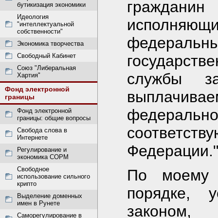
граждани
бутикизация экономики
Идеология
исполняющ
"интеллектуальной
собственности"
федеральн
Экономика творчества
Свободный Кабинет
государстве
Союз "Либеральная
службы за
Хартия"
Фонд электронной
выплачи
границы
федерально
Фонд электронной
границы: общие вопросы
соответст
Свобода слова в
Интернете
Федерации.
Регулирование и
экономика СОРМ
Свободное
По моему 
использование сильного
крипто
порядке, 
Выделение доменных
имен в Рунете
законом
Саморегулирование в