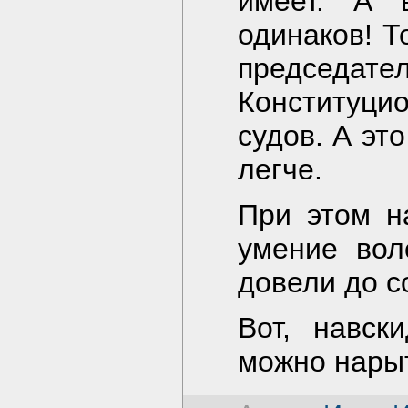
имеет. А 
одинаков! Т
предсе
Конституци
судов. А эт
легче.
При этом н
умение вол
довели до с
Вот, навск
можно нарыт