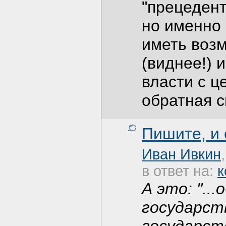
"прецедентн
но именно 
иметь возм
(виднее!) 
власти с ц
обратная св
Пишите, и
Иван Ивкин
в ответ на:
к
А это: "..
государст