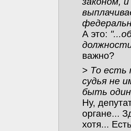
законом, и
выплачива
федераль
А это:
"...
должности
важно?
>
То есть
судья не и
быть один
Ну, депута
органе... 
хотя... Ест