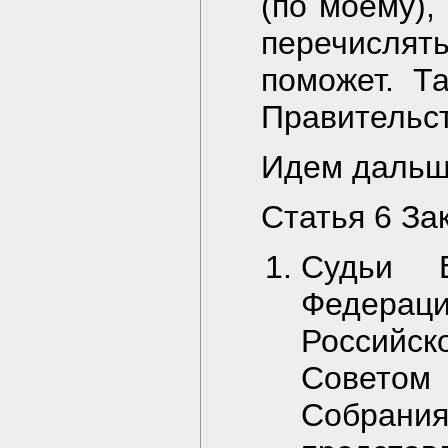
(по моему),
перечислять
поможет. Т
Правительст
Идем дальш
Статья 6 Зак
Судьи В
Федераци
Российс
Совето
Собрани