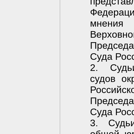
предста
Федераци
мнения 
Верховно
Председ
Суда Рос
2. Судь
судов ок
Российск
Председ
Суда Рос
3. Судь