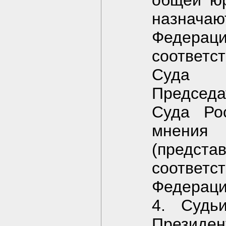
общей юр
назнача
Федер
соответс
Суда Р
Председ
Суда Ро
мнени
(пред
соответс
Федераци
4. Судь
Президе