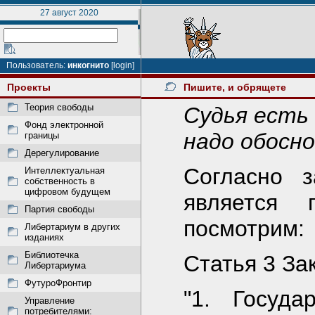
27 август 2020
Пользователь:
инкогнито
[login]
Проекты
Пишите, и обрящете
Теория свободы
Судья есть
Фонд электронной
надо обосн
границы
Дерегулирование
Согласно з
Интеллектуальная
собственность в
цифровом будущем
является 
Партия свободы
посмотрим:
Либертариум в других
изданиях
Библиотечка
Статья 3 За
Либертариума
ФутуроФронтир
"1. Госуда
Управление
потребителями: