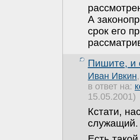
рассмотрен
А законопр
срок его п
рассматрив
Пишите, и
Иван Ивкин
в ответ на:
к
15.05.2001)
Кстати, нас
служащий.
Есть тако