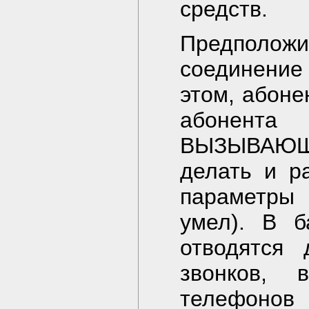
средств.
Предполо
соединение
этом, абон
абонен
ВЫЗЫВАЮЩ
делать и р
параметры 
умел). В б
отводятся 
звонков, 
телефонов 