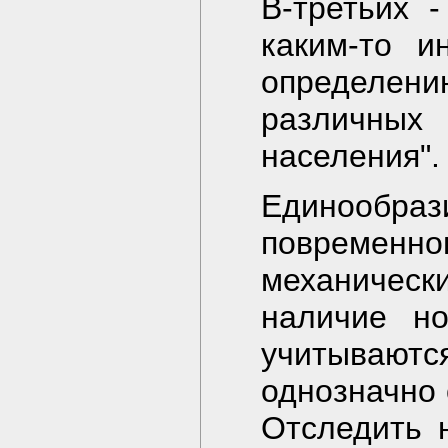
В-третьих 
каким-то и
определен
различн
населения".
Единообр
повременно
механичес
наличие но
учитывают
однозначно 
Отследить 