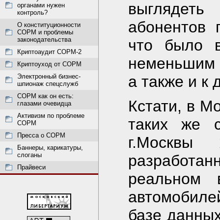
выглядеть
органами нужен
контроль?
абонентов г
О конституционности
СОРМ и проблемы
законодательства
что было 
Криптоаудит СОРМ-2
неменьшим 
Криптоуход от СОРМ
Электронный бизнес-
а также и к
шпионаж спецслужб
СОРМ как он есть:
Кстати, в М
глазами очевидца
Активизм по проблеме
таких же 
СОРМ
Пресса о СОРМ
г.Москвы
Баннеры, карикатуры,
слоганы
разработа
Прайвеси
реальном 
автомобилей
базе данных