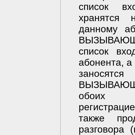
список вх
хранятся 
данному аб
ВЫЗЫВАЮЩ
список вх
абонента, 
заносятся
ВЫЗЫВАЮЩЕГ
обоих н
регистраци
также прод
разговора (