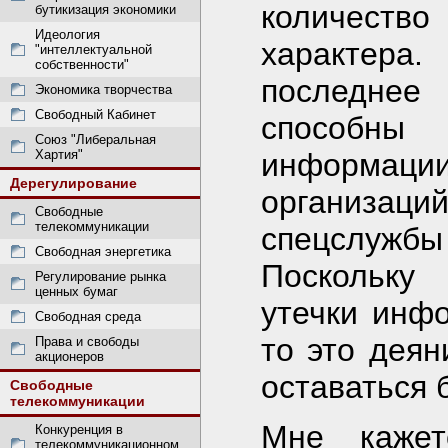
количест
бутикизация экономики
Идеология
характера.
"интеллектуальной
собственности"
последнее
Экономика творчества
Свободный Кабинет
способны 
Союз "Либеральная
Хартия"
информаци
Дерегулирование
организац
Свободные
телекоммуникации
спецслужб
Свободная энергетика
Поскольку
Регулирование рынка
ценных бумаг
утечки инфо
Свободная среда
то это деян
Права и свободы
акционеров
оставаться 
Свободные
телекоммуникации
Мне кажет
Конкуренция в
телекоммуникационном