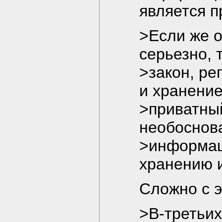
является 
>Если же о
серьезно, 
>закон, ре
и хранени
>приватны
необоснов
>информац
хранению 
Сложно с э
>В-третьих