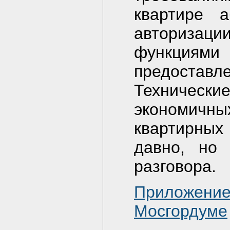
квартире а
авторизаци
функциями 
предоставл
Техничес
экономичн
квартирны
давно, но 
разговора.
Приложение
Мосгордуме