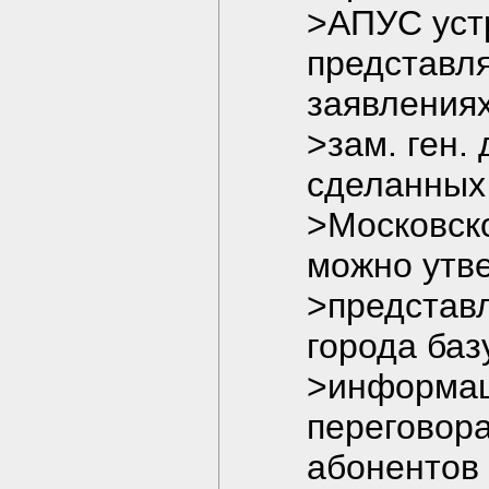
>АПУС устр
представл
заявления
>зам. ген.
сделанных
>Московско
можно утв
>представл
города баз
>информац
переговора
абонентов