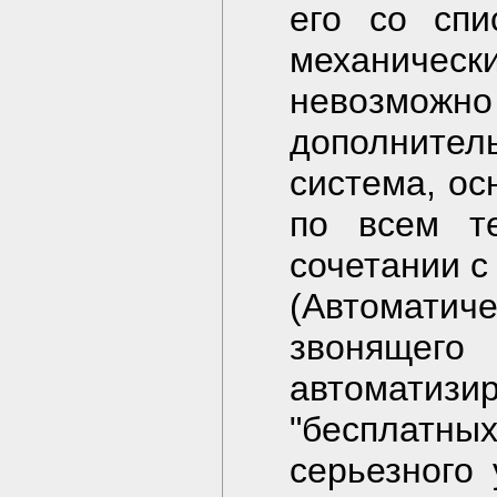
его со спи
механическ
невозможн
дополните
система, ос
по всем т
сочетании 
(Автомати
звонящег
автоматиз
"бесплатны
серьезного