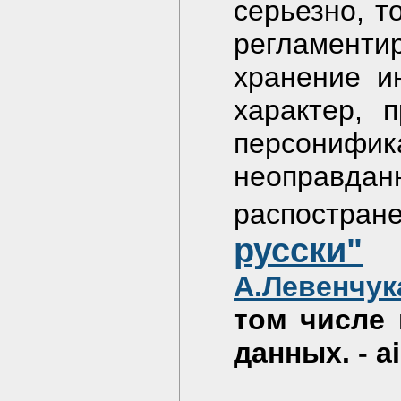
серьезно, т
регламент
хранение и
характер, 
персонифик
неоправ
распостра
русски"
-
А.Левенчук
том числе
данных. - аi