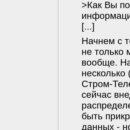
>Как Вы по
информаци
[...]
Начнем с т
не только 
вообще. Н
несколько 
Стром-Теле
сейчас вне
распределе
быть прик
данных - н