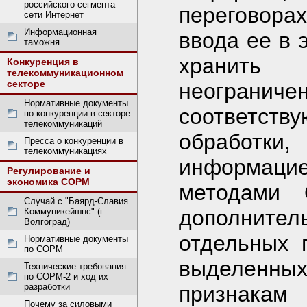
российского сегмента
переговора
сети Интернет
Информационная
ввода ее в 
таможня
хранить
Конкуренция в
телекоммуникационном
секторе
неограниче
Нормативные документы
cоответств
по конкуренции в секторе
телекоммуникаций
обработки
Пресса о конкуренции в
телекоммуникациях
информац
Регулирование и
экономика СОРМ
методами 
Случай с "Баярд-Славия
дополнител
Коммуникейшнс" (г.
Волгоград)
отдельных 
Нормативные документы
по СОРМ
выделенн
Технические требования
по СОРМ-2 и ход их
разработки
признакам 
Почему за силовыми