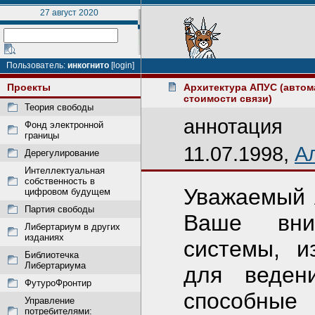
27 август 2020
Пользователь:
инкогнито
[login]
Проекты
Архитектура АПУС (автом
стоимости связи)
Теория свободы
аннотация
Фонд электронной
границы
11.07.1998,
А
Дерегулирование
Интеллектуальная
собственность в
Уважаемый 
цифровом будущем
Партия свободы
Ваше вни
Либертариум в других
изданиях
системы, и
Библиотечка
Либертариума
для веден
ФутуроФронтир
способные 
Управление
потребителями: