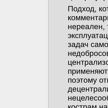
Подход, ко
комментари
нереален, т
эксплуатац
задач само
недобросов
централиз
применяют
поэтому от
децентрал
нецелесоо
кострам на