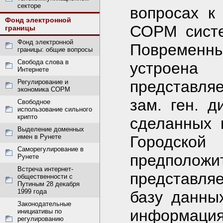
секторе
вопросах к
Фонд электронной
СОРМ систе
границы
Фонд электронной
Повремен
границы: общие вопросы
Свобода слова в
устроена
Интернете
представляе
Регулирование и
экономика СОРМ
зам. ген. д
Свободное
использование сильного
крипто
сделанных 
Выделение доменных
имен в Рунете
Городской
Саморегулирование в
предполо
Рунете
Встреча интернет-
представляе
общественности с
Путиным 28 декабря
1999 года
базу данны
Законодательные
информац
инициативы по
регулированию