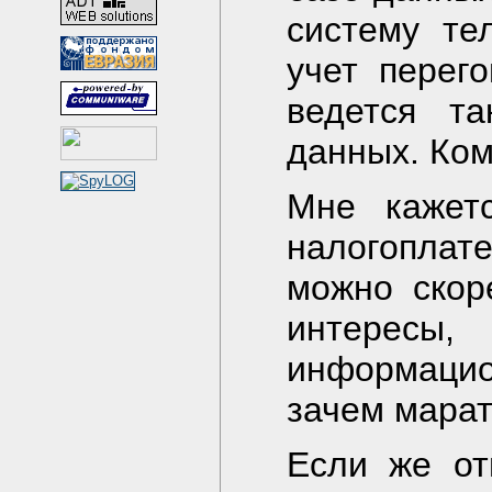
систему те
учет перег
ведется та
данных. Ко
Мне кажетс
налогопла
можно скор
интересы
информаци
зачем марат
Если же от