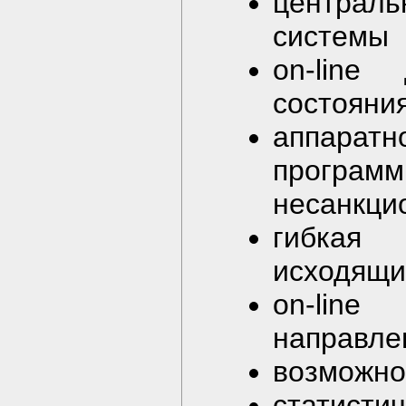
централ
системы
on-line
состояни
аппаратн
програ
несанкци
гибкая
исходящи
on-lin
направле
возможно
статис