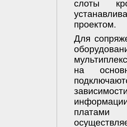
слоты кр
устанавлив
проектом.
Для сопряж
оборудов
мультиплек
на основ
подключа
зависимост
информации
платами 
осуществля