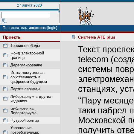
27 август 2020
Пользователь:
инкогнито
[login]
Проекты
Система ATE plus
Теория свободы
Текст проспе
Фонд электронной
telecom (соз
границы
Дерегулирование
системы повр
Интеллектуальная
электромехан
собственность в
цифровом будущем
станциях, уст
Партия свободы
Либертариум в других
"Пару месяце
изданиях
таки набрел 
Библиотечка
Либертариума
Московской п
ФутуроФронтир
получить отв
Управление
потребителями: