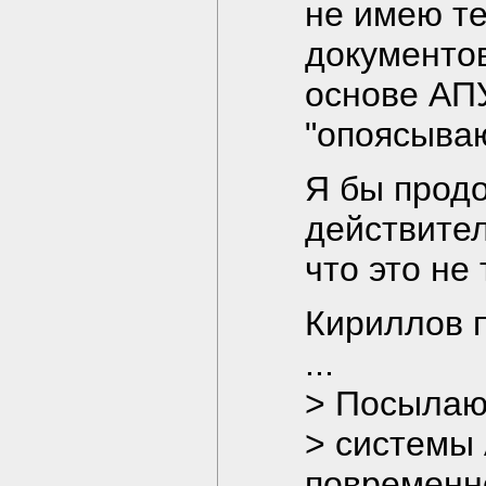
не имею те
документо
основе АПУ
"опоясыва
Я бы прод
действител
что это не 
Кириллов 
...
> Посылаю 
> системы 
повременн