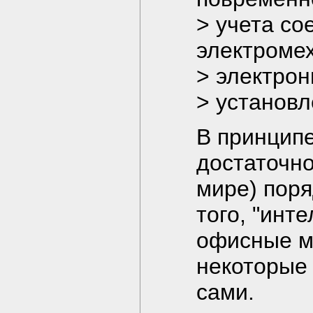
> учета со
электроме
> электро
> установле
В принцип
достаточно
мире) поря
того, "инт
офисные м
некоторые
сами.