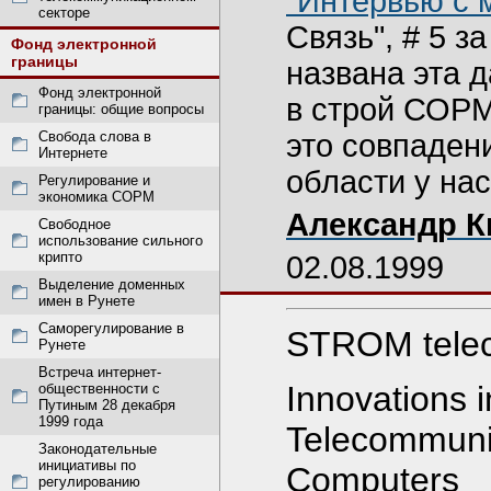
"Интервью с 
секторе
Связь", # 5 з
Фонд электронной
границы
названа эта д
Фонд электронной
в строй СОРМ
границы: общие вопросы
Свобода слова в
это совпадени
Интернете
области у на
Регулирование и
экономика СОРМ
Александр 
Свободное
использование сильного
крипто
02.08.1999
Выделение доменных
имен в Рунете
Саморегулирование в
STROM telec
Рунете
Встреча интернет-
Innovations i
общественности с
Путиным 28 декабря
1999 года
Telecommuni
Законодательные
инициативы по
Computers
регулированию