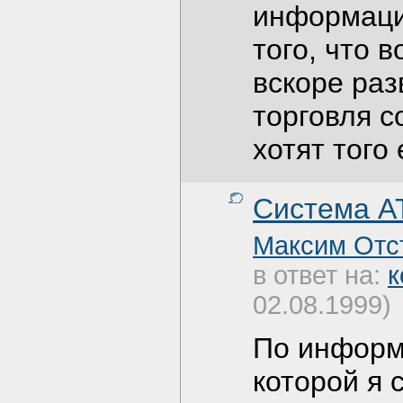
информации
того, что 
вскоре ра
торговля 
хотят того
Система AT
Максим Отс
в ответ на:
к
02.08.1999)
По информ
которой я 