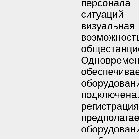
персонал
ситуаций
визуальная
возмож
общестанци
Одновре
обеспечивае
оборудов
подключен
регистрация
предпола
оборудов