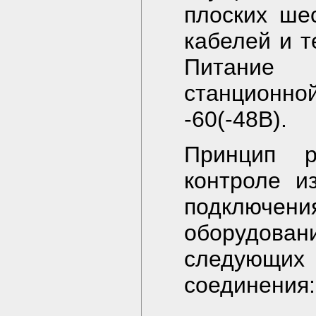
плоских ше
кабелей и 
Питание 
станционно
-60(-48В).
Принцип 
контроле и
подключения
оборудов
следующ
соединения: