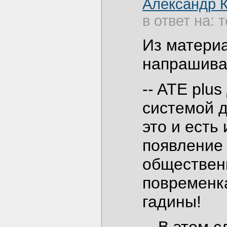
Александр 
в ответ на: 
Из матери
напрашива
-- ATE plu
системой д
это и есть
появление 
обществен
повременка
гадины!