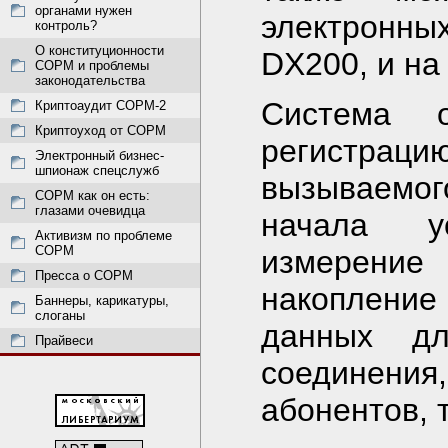
органами нужен
электронны
контроль?
О конституционности
DX200, и на
СОРМ и проблемы
законодательства
Система о
Криптоаудит СОРМ-2
Криптоуход от СОРМ
регистра
Электронный бизнес-
шпионаж спецслужб
вызываемог
СОРМ как он есть:
глазами очевидца
начала у
Активизм по проблеме
СОРМ
измерени
Пресса о СОРМ
накопление
Баннеры, карикатуры,
слоганы
данных дл
Прайвеси
соединения
абонентов, 