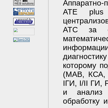
Аппаратно-
ATE plus
централизов
АТС за с
математиче
информаци
диагностик
которому п
(МАВ, КСА,
IГИ, I/II ГИ
и анализ
обработку 