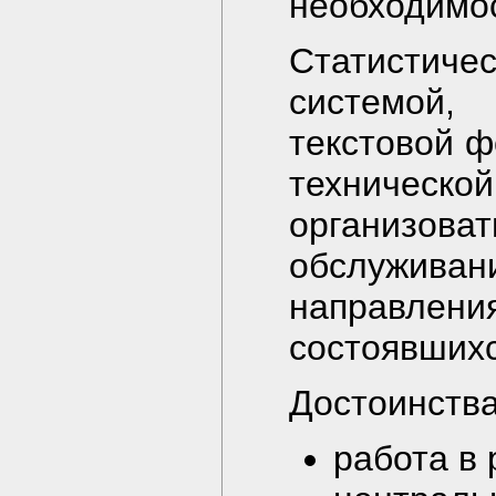
необходимос
Статистич
системой,
текстовой ф
техническ
организов
обслужив
направлен
состоявшихс
Достоинства
работа в