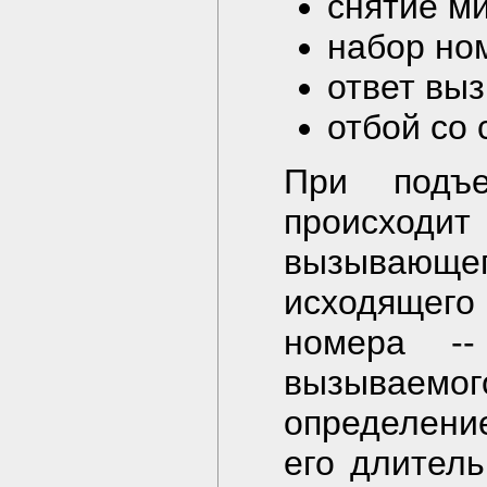
снятие м
набор но
ответ вы
отбой со
При подъе
происходит
вызываю
исходящег
номера -
вызываемого
определени
его длитель