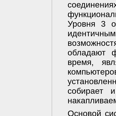
соедине
функциональ
Уровня 3 о
идентич
возможнос
обладают ф
время, явл
компьюте
установл
собирает 
накапливаем
Основой си