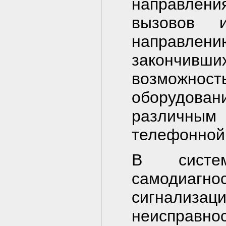
направлен
вызовов 
направлен
закончивших
возможнос
оборудова
различным
телефонной 
В систе
самодиагно
сигнализ
неисправно