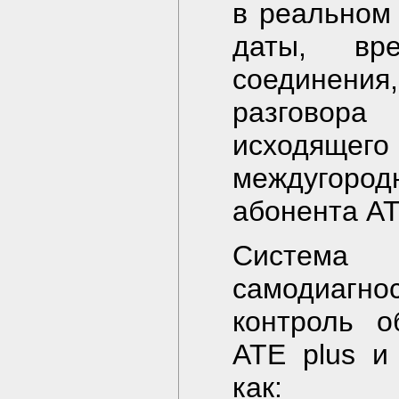
в реальном
даты, вр
соединения
разговор
исходяще
междугород
абонента АТ
Система
самодиагн
контроль о
ATE plus и
как: