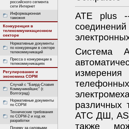
российского сегмента
сети Интернет
ATE plus -
Информационная
таможня
соединени
Конкуренция в
телекоммуникационном
электронных
секторе
Нормативные документы
по конкуренции в секторе
Система A
телекоммуникаций
автоматич
Пресса о конкуренции в
телекоммуникациях
измерения 
Регулирование и
экономика СОРМ
телефонн
Случай с "Баярд-Славия
Коммуникейшнс" (г.
электромех
Волгоград)
Нормативные документы
различных 
по СОРМ
Технические требования
АТС ДШ, ASj
по СОРМ-2 и ход их
разработки
также мо
Почему за силовыми