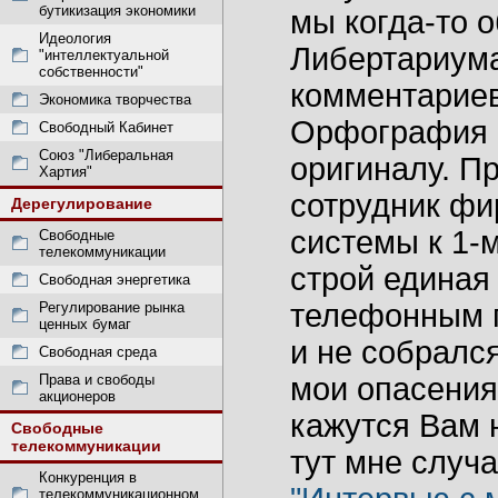
бутикизация экономики
мы когда-то 
Идеология
Либертариума
"интеллектуальной
собственности"
комментариев,
Экономика творчества
Орфография 
Свободный Кабинет
Союз "Либеральная
оригиналу. П
Хартия"
сотрудник фи
Дерегулирование
системы к 1-м
Свободные
телекоммуникации
строй единая
Свободная энергетика
телефонным п
Регулирование рынка
ценных бумаг
и не собралс
Свободная среда
Права и свободы
мои опасения
акционеров
кажутся Вам 
Свободные
телекоммуникации
тут мне случа
Конкуренция в
телекоммуникационном