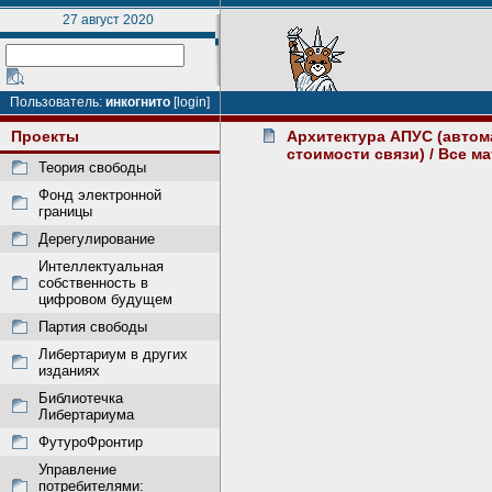
27 август 2020
Пользователь:
инкогнито
[login]
Проекты
Архитектура АПУС (автом
стоимости связи)
/ Все м
Теория свободы
Фонд электронной
границы
Дерегулирование
Интеллектуальная
собственность в
цифровом будущем
Партия свободы
Либертариум в других
изданиях
Библиотечка
Либертариума
ФутуроФронтир
Управление
потребителями: