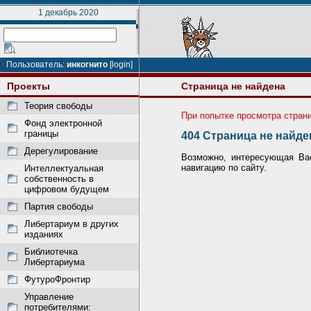
1 декабрь 2020
Пользователь:
инкогнито
[login]
Проекты
Страница не найдена
Теория свободы
При попытке просмотра стран
Фонд электронной
границы
404 Страница не найде
Дерегулирование
Возможно, интересующая Вас
навигацию по сайту.
Интеллектуальная
собственность в
цифровом будущем
Партия свободы
Либертариум в других
изданиях
Библиотечка
Либертариума
ФутуроФронтир
Управление
потребителями: