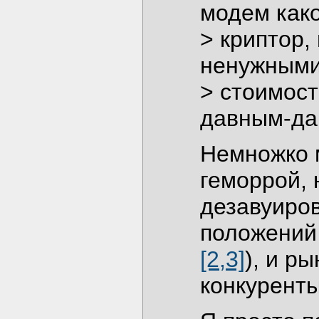
модем как
> криптор,
ненужными
> стоимост
давным-дав
Немножко м
геморрой, 
дезавуиро
положений
[2,3]
), и р
конкурент