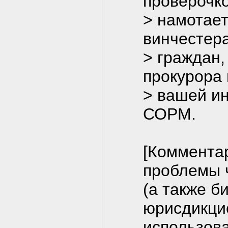
проверочко
> намотае
винчестера
> граждан,
прокурора 
> вашей ин
СОРМ.
[Коммента
проблемы 
(а также б
юрисдикци
использова