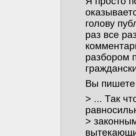
Я просто п
оказываетс
голову пуб
раз все ра
комментари
разбором 
граждански
Вы пишете
> ... Так 
равносиль
> законны
вытекающи