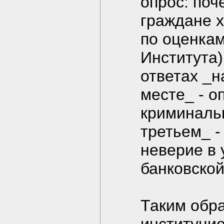
опрос: поч
граждане х
по оценка
Института)
ответах _н
месте_ - о
криминаль
третьем_ -
неверие в 
банковской
Таким обра