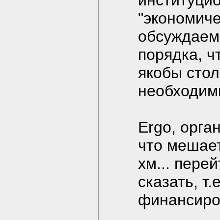
институцио
"экономиче
обсуждаем
порядка, ч
якобы стол
необходим
Ergo, орга
что мешает
хм... пере
сказать, т.е
финансиров