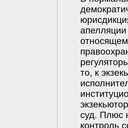
демократи
юрисдикция
апелляции 
относящему
правоохра
регулятор
то, к экзек
исполнител
институци
экзекьютор
суд. Плюс 
контроль с