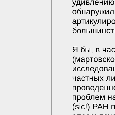
удивлению,
обнаружил,
артикулир
большинст
Я бы, в ча
(мартовско
исследова
частных ли
проведенн
проблем н
(sic!) РАН