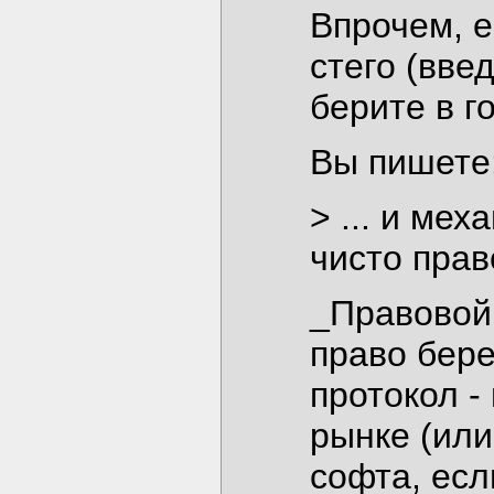
Впрочем, е
стего (вве
берите в г
Вы пишете
> ... и ме
чисто прав
_Правовой 
право бере
протокол -
рынке (или
софта, есл