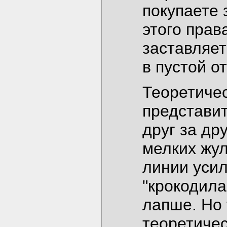
покупаете 
этого прав
заставляет
в пустой о
Теоретичес
представит
друг за др
мелких жу
линии уси
"крокодила
лапше. Но 
теоретичес