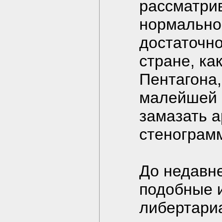
рассматри
нормально 
достаточн
стране, ка
Пентагона
малейшей 
замазать а
стенограм
До недавне
подобные и
либертари