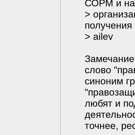
СОРМ и на
> организа
получения 
> ailev
Замечание
слово "пра
синоним г
"правозащи
любят и по
деятельнос
точнее, р