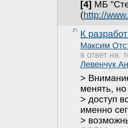
[4]
МБ "Сте
(
http://www
К разработ
Максим Отс
в ответ на: 
Левенчук А
> Внимание
менять, но
> доступ в
именно сег
> возможн