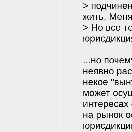
> подчинен
жить. Меня
> Но все т
юрисдикци
...но поче
неявно рас
некое "вын
может осущ
интересах
на рынок 
юрисдикци