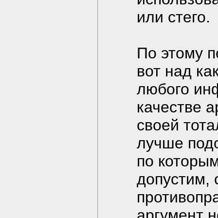
или стего.
По этому п
вот над ка
любого ин
качестве а
своей тота
лучше подо
по которым
допустим, 
противопра
аргумент н