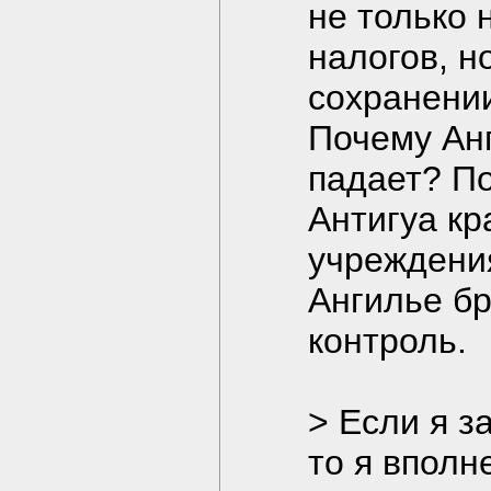
не только 
налогов, н
сохранении
Почему Анг
падает? По
Антигуа к
учреждения
Ангилье б
контроль.
> Если я з
то я вполн