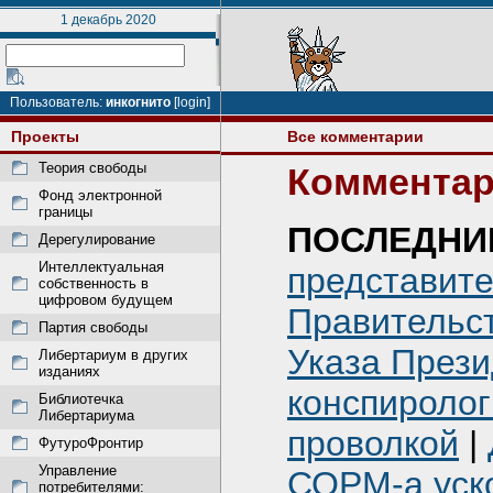
1 декабрь 2020
Пользователь:
инкогнито
[login]
Проекты
Все комментарии
Теория свободы
Комментар
Фонд электронной
границы
ПОСЛЕДНИ
Дерегулирование
Интеллектуальная
представит
собственность в
цифровом будущем
Правительст
Партия свободы
Указа Прези
Либертариум в других
изданиях
конспиролог
Библиотечка
Либертариума
проволкой
|
ФутуроФронтир
Управление
СОРМ-а уск
потребителями: