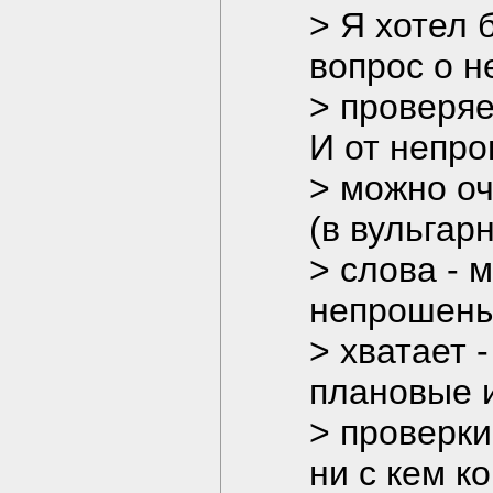
> Я хотел 
вопрос о 
> проверя
И от непр
> можно оч
(в вульгар
> слова - 
непрошены
> хватает 
плановые 
> проверки
ни с кем к