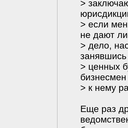
> заключа
юрисдикции
> если мен
не дают ли
> дело, на
занявшись
> ценных б
бизнесмен 
> к нему р
Еще раз др
ведомствен