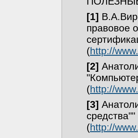
ПОЛЕЗНЫ
[1]
В.А.Вир
правовое 
сертифика
(
http://www
[2]
Анатоли
"Компьютер
(
http://www
[3]
Анатоли
средства"" 
(
http://www