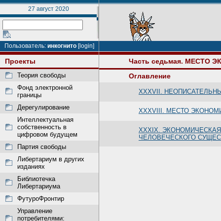
27 август 2020
Пользователь:
инкогнито
[login]
Проекты
Часть седьмая. МЕСТО 
Теория свободы
Оглавление
Фонд электронной
XXXVII. НЕОПИСАТЕЛЬН
границы
Дерегулирование
XXXVIII. МЕСТО ЭКОНО
Интеллектуальная
собственность в
XXXIX. ЭКОНОМИЧЕСКА
цифровом будущем
ЧЕЛОВЕЧЕСКОГО СУЩЕ
Партия свободы
Либертариум в других
изданиях
Библиотечка
Либертариума
ФутуроФронтир
Управление
потребителями: