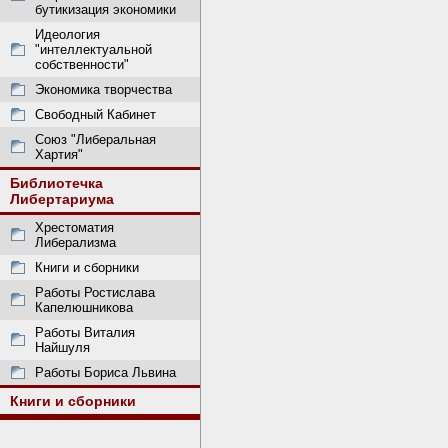
бутикизация экономики
Идеология
"интеллектуальной
собственности"
Экономика творчества
Свободный Кабинет
Союз "Либеральная
Хартия"
Библиотечка
Либертариума
Хрестоматия
Либерализма
Книги и сборники
Работы Ростислава
Капелюшникова
Работы Виталия
Найшуля
Работы Бориса Львина
Книги и сборники