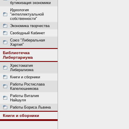
бутикизация экономики
Идеология
"интеллектуальной
собственности"
Экономика творчества
Свободный Кабинет
Союз "Либеральная
Хартия"
Библиотечка
Либертариума
Хрестоматия
Либерализма
Книги и сборники
Работы Ростислава
Капелюшникова
Работы Виталия
Найшуля
Работы Бориса Львина
Книги и сборники