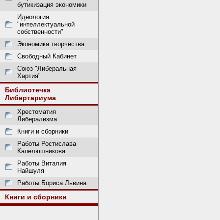
бутикизация экономики
Идеология
"интеллектуальной
собственности"
Экономика творчества
Свободный Кабинет
Союз "Либеральная
Хартия"
Библиотечка
Либертариума
Хрестоматия
Либерализма
Книги и сборники
Работы Ростислава
Капелюшникова
Работы Виталия
Найшуля
Работы Бориса Львина
Книги и сборники