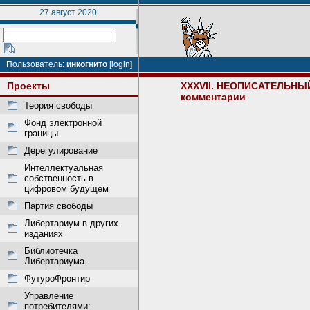
27 август 2020
Пользователь:
инкогнито
[login]
Проекты
XXXVII. НЕОПИСАТЕЛЬН
комментарии
Теория свободы
Фонд электронной
границы
Дерегулирование
Интеллектуальная
собственность в
цифровом будущем
Партия свободы
Либертариум в других
изданиях
Библиотечка
Либертариума
ФутуроФронтир
Управление
потребителями: