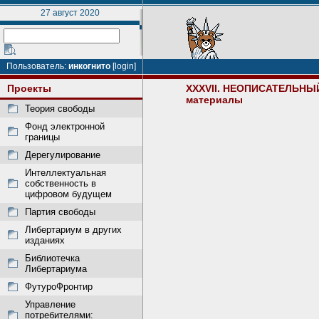
27 август 2020
Пользователь:
инкогнито
[login]
Проекты
XXXVII. НЕОПИСАТЕЛЬН
материалы
Теория свободы
Фонд электронной
границы
Дерегулирование
Интеллектуальная
собственность в
цифровом будущем
Партия свободы
Либертариум в других
изданиях
Библиотечка
Либертариума
ФутуроФронтир
Управление
потребителями: