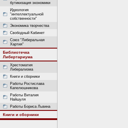
бутикизация экономики
Идеология
"интеллектуальной
собственности"
Экономика творчества
Свободный Кабинет
Союз "Либеральная
Хартия"
Библиотечка
Либертариума
Хрестоматия
Либерализма
Книги и сборники
Работы Ростислава
Капелюшникова
Работы Виталия
Найшуля
Работы Бориса Львина
Книги и сборники