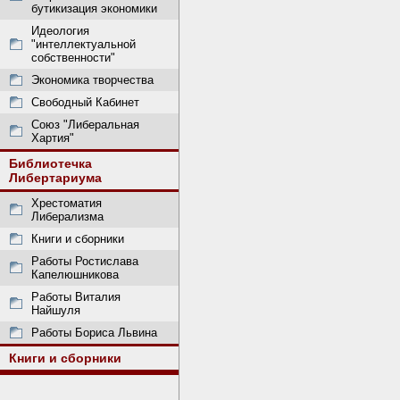
бутикизация экономики
Идеология
"интеллектуальной
собственности"
Экономика творчества
Свободный Кабинет
Союз "Либеральная
Хартия"
Библиотечка
Либертариума
Хрестоматия
Либерализма
Книги и сборники
Работы Ростислава
Капелюшникова
Работы Виталия
Найшуля
Работы Бориса Львина
Книги и сборники