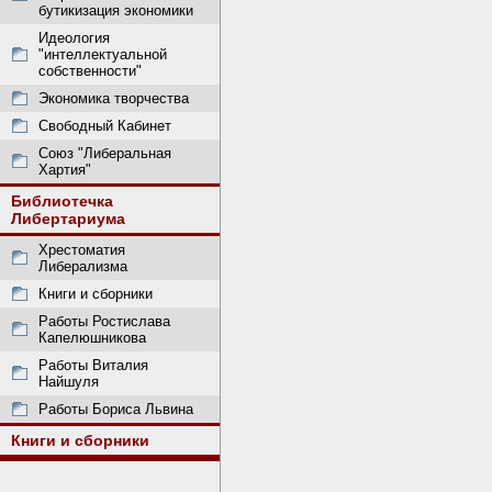
бутикизация экономики
Идеология
"интеллектуальной
собственности"
Экономика творчества
Свободный Кабинет
Союз "Либеральная
Хартия"
Библиотечка
Либертариума
Хрестоматия
Либерализма
Книги и сборники
Работы Ростислава
Капелюшникова
Работы Виталия
Найшуля
Работы Бориса Львина
Книги и сборники