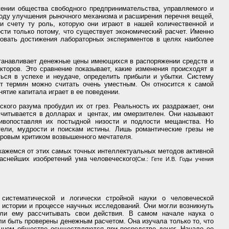
ении общества свободного предпринимательства, управляемого и
ходу улучшения рыночного механизма и расширения перечня вещей,
 счету ту роль, которую они играют в нашей количественной и
ти только потому, что существует экономический расчет. Именно
овать достижения лабораторных экспериментов в целях наиболее
станавливает денежные цены имеющихся в распоряжении средств и
торов. Это сравнение показывает, какие изменения происходят в
ься в успехе и неудаче, определить прибыли и убытки. Систему
от термин можно считать очень уместным. Он относится к самой
ятие капитала играет в ее поведении.
ого разума пробудил их от грез. Реальность их раздражает, они
считывается в долларах и центах, им омерзителен. Они называют
ивопоставляя их постыдной низости и подлости мещанства. Но
ели, мудрости и поискам истины. Лишь романтические грезы не
уровым критиком возвышенного мечтателя.
ткажемся от этих самых точных интеллектуальных методов активной
раснейших изобретений ума человеческого
[См.: Гете И.В. Годы учения
систематической и логически стройной науки о человеческой
 истории и процессе научных исследований. Они могли возникнуть
или ему рассчитывать свои действия. В самом начале наука о
и быть проверены денежным расчетом. Она изучала только то, что
очном обществе осуществляются при посредстве денег. Начало ее