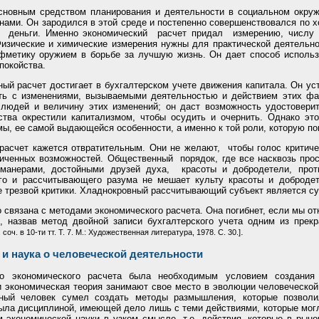
сновным средством планирования и деятельности в социальном окруж
енами. Он зародился в этой среде и постепенно совершенствовался по 
 деньги. Именно экономический расчет придал измерению, числу и
зические и химические измерения нужны для практической деятельнос
фметику оружием в борьбе за лучшую жизнь. Он дает способ использ
покойства.
ый расчет достигает в бухгалтерском учете движения капитала. Он у
сть с изменениями, вызываемыми деятельностью и действием этих фак
людей и величину этих изменений; он даст возможность удостоверит
ства окрестили капитализмом, чтобы осудить и очернить. Однако эт
мы, ее самой выдающейся особенности, а именно к той роли, которую пон
счет кажется отвратительным. Они не желают, чтобы голос критическ
ниченных возможностей. Общественный порядок, где все насквозь про
манерами, достойными друзей духа, красоты и добродетели, прот
о и рассчитывающего разума не мешает культу красоты и добродет
е трезвой критики. Хладнокровный рассчитывающий субъект является с
 связана с методами экономического расчета. Она погибнет, если мы о
в, назвав метод двойной записи бухгалтерского учета одним из прек
.
оч. в 10-ти тт. Т. 7. М.: Художественная литература, 1978. С. 30.]
 и наука о человеческой деятельности
го экономического расчета была необходимым условием создания 
и экономическая теория занимают свое место в эволюции человеческой
льный человек сумел создать методы размышления, которые позвол
ыла дисциплиной, имеющей дело лишь с теми действиями, которые могл
 экономической науки в узком смысле, т.е. действия, которые в рын