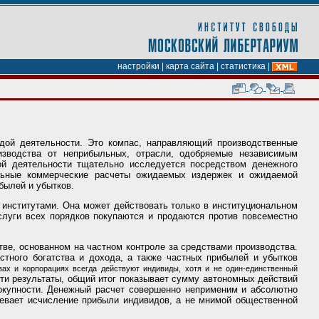
настройки
|
карта сайта
|
статистика
|
дой деятельности. Это компас, направляющий производственные
изводства от неприбыльных, отрасли, одобряемые независимым
ой деятельности тщательно исследуется посредством денежного
ельные коммерческие расчеты ожидаемых издержек и ожидаемой
былей и убытков.
институтами. Она может действовать только в институциональном
услуги всех порядков покупаются и продаются против повсеместно
е, основанном на частном контроле за средствами производства.
тного богатства и дохода, а также частных прибылей и убытков
вах и корпорациях всегда действуют индивиды, хотя и не один-единственный
эти результаты, общий итог показывает сумму автономных действий
вокупности. Денежный расчет совершенно неприменим и абсолютно
мевает исчисление прибыли индивидов, а не мнимой общественной