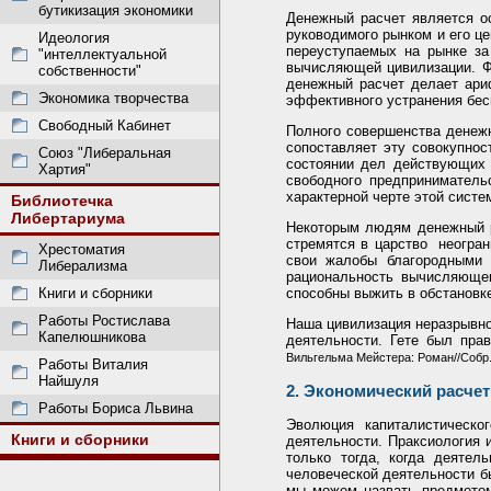
бутикизация экономики
Денежный расчет является о
руководимого рынком и его ц
Идеология
переуступаемых на рынке за
"интеллектуальной
вычисляющей цивилизации. Фи
собственности"
денежный расчет делает ари
Экономика творчества
эффективного устранения бес
Свободный Кабинет
Полного совершенства денежн
сопоставляет эту совокупно
Союз "Либеральная
состоянии дел действующих 
Хартия"
свободного предприниматель
характерной черте этой систе
Библиотечка
Либертариума
Некоторым людям денежный ра
стремятся в царство неогра
Хрестоматия
свои жалобы благородными 
Либерализма
рациональность вычисляющег
Книги и сборники
способны выжить в обстановк
Работы Ростислава
Наша цивилизация неразрывно
Капелюшникова
деятельности. Гете был пра
Вильгельма Мейстера: Роман//Собр. с
Работы Виталия
Найшуля
2. Экономический расчет
Работы Бориса Львина
Эволюция капиталистическо
Книги и сборники
деятельности. Праксиология 
только тогда, когда деяте
человеческой деятельности б
мы можем назвать предметом