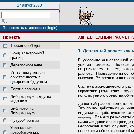
27 август 2020
Пользователь:
инкогнито
[login]
Проекты
XIII. ДЕНЕЖНЫЙ РАСЧЕТ
Теория свободы
1. Денежный расчет как
Фонд электронной
границы
В условиях общественной си
усилия человека. Человек 
Дерегулирование
потребителем, от тех, кото
Интеллектуальная
расчета. Предварительное 
собственность в
выручки. Ретроспективное оп
цифровом будущем
Система экономического рас
Партия свободы
окружении разделения труда 
используемого средства обмена
Либертариум в других
изданиях
Денежный расчет является ме
Это прием действующих инди
Библиотечка
индивидов, действующих от 
Либертариума
. Все его результаты
индивид.]
ФутуроФронтир
самонаводящихся индивидов, 
бесполезен в тех случаях, к
Управление
ценности и общественного бла
потребителями: