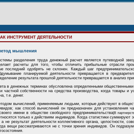
 КАК ИНСТРУМЕНТ ДЕЯТЕЛЬНОСТИ
 метод мышления
стемы разделения труда денежный расчет является путеводной звез
делает расчеты для того, чтобы отличить прибыльные отрасли про
рые последний одобрять не склонен. Каждый шаг предпринимательск
обдумывание планируемой деятельности превращается в предварит
ределение результата прошлой деятельности превращается в анализ при
чета в денежных терминах обусловлена определенными общественными 
и частной собственности на средства производства, когда товары и 
, т.е. денег.
тодом вычислений, применяемым людьми, которые действуют в обществ
видов; как способ вычислений он предназначен для установления час
своего имени в обществе свободного предпринимательства
[В партнерст
 относятся только к действиям индивидов. Когда статистики суммируют 
а не результат деятельности коллективного органа, целостности, со
огда вещи рассматриваются не с точки зрения индивидов. Он подразу
госостояния.