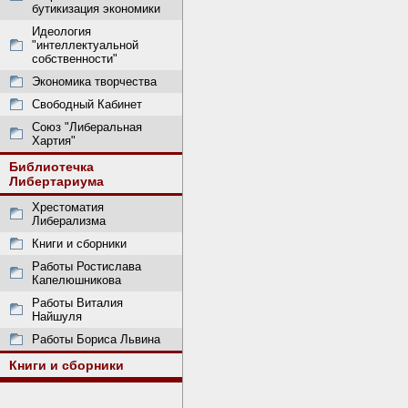
бутикизация экономики
Идеология
"интеллектуальной
собственности"
Экономика творчества
Свободный Кабинет
Союз "Либеральная
Хартия"
Библиотечка
Либертариума
Хрестоматия
Либерализма
Книги и сборники
Работы Ростислава
Капелюшникова
Работы Виталия
Найшуля
Работы Бориса Львина
Книги и сборники