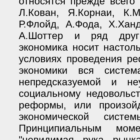
относятся прежде всего 
Л.Кован, Я.Корнаи, К.
Р.Флойд, А.Фода, Х.Ханд
А.Шоттер и ряд други
экономика носит настоль
условиях проведения ре
экономики вся систем
непредсказуемой и не
социальному недовольст
реформы, или произой
экономической систе
Принципиальным мом
"невидимая рука рынк