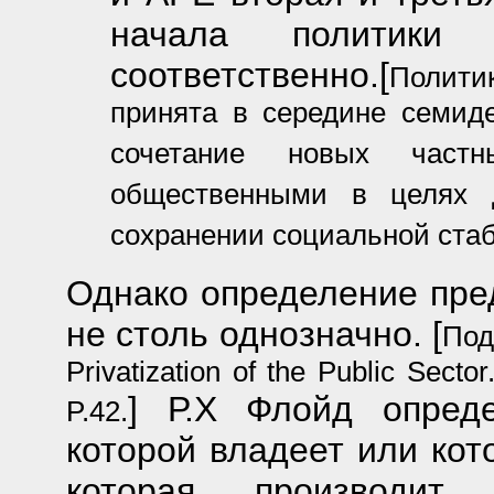
начала политики 
соответственно.[
Полити
принята в середине семид
сочетание новых част
общественными в целях д
сохранении социальной ста
Однако определение пре
не столь однозначно. [
Под
Privatization of the Public Secto
] Р.Х Флойд опред
P.42.
которой владеет или кот
которая производит