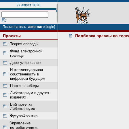
27 август 2020
Пользователь:
инкогнито
[login]
Проекты
Подборка прессы по тел
Теория свободы
Фонд электронной
границы
Дерегулирование
Интеллектуальная
собственность в
цифровом будущем
Партия свободы
Либертариум в других
изданиях
Библиотечка
Либертариума
ФутуроФронтир
Управление
потребителями: