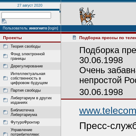
27 август 2020
Пользователь:
инкогнито
[login]
Проекты
Подборка прессы по тел
Теория свободы
Подборка пре
Фонд электронной
30.06.1998
границы
Дерегулирование
Очень забавн
Интеллектуальная
непростой Ро
собственность в
цифровом будущем
30.06.1998
Партия свободы
Либертариум в других
изданиях
www.telecom
Библиотечка
Либертариума
ФутуроФронтир
Пресс-служ
Управление
потребителями: