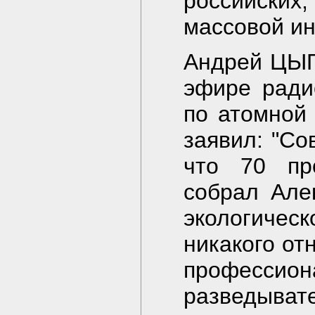
российских
массовой и
Андрей ЦЫГ
эфире ради
по атомной
заявил: "Со
что 70 пр
собрал Але
экологиче
никакого от
професс
разведыват