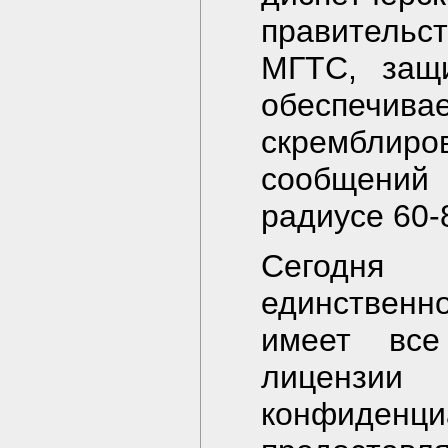
правительс
МГТС, защ
обеспечи
скрембли
сообщений
радиусе 60-
Сегодня 
единственн
имеет вс
лицензии
конфиденци