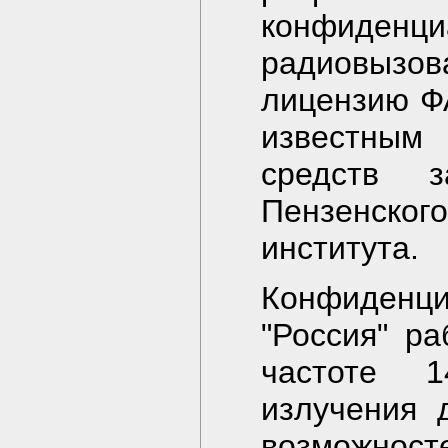
конфиден
радиовызов
лицензию Ф
известным
средств 
Пензенског
института.
Конфиден
"Россия" р
частоте 
излучения 
возможност