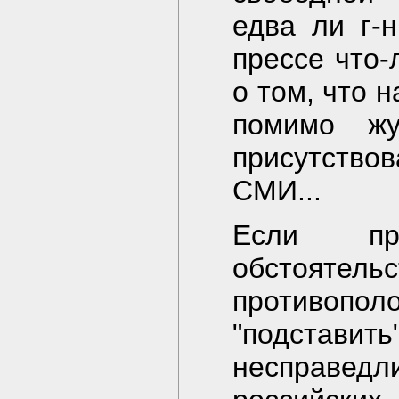
едва ли г-
прессе что-
о том, что 
помимо жу
присутств
СМИ...
Если пр
обстояте
противоп
"подстав
несправе