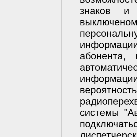
знаков и
выключеном
персональ
информац
абонента,
автомати
информац
вероятнос
радиоперех
системы "А
подключа
диспетче