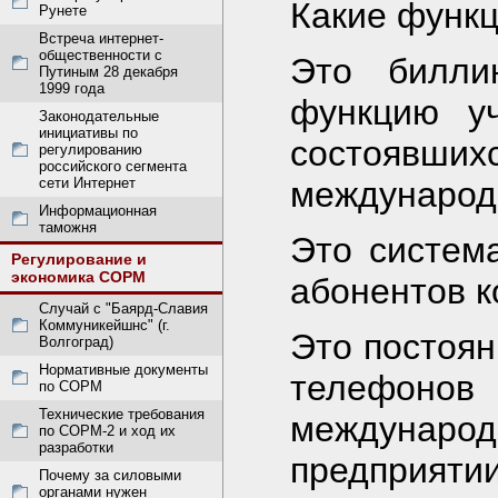
Какие функ
Рунете
Встреча интернет-
общественности с
Это билли
Путиным 28 декабря
1999 года
функцию уч
Законодательные
инициативы по
состоявши
регулированию
российского сегмента
сети Интернет
международ
Информационная
таможня
Это систем
Регулирование и
экономика СОРМ
абонентов 
Случай с "Баярд-Славия
Коммуникейшнс" (г.
Это постоян
Волгоград)
Нормативные документы
телефон
по СОРМ
Технические требования
междунаро
по СОРМ-2 и ход их
разработки
предприятии
Почему за силовыми
органами нужен