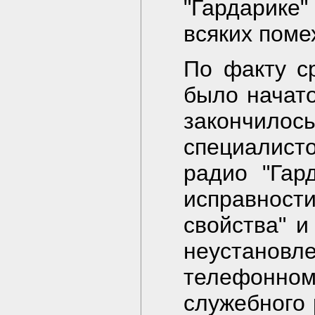
"Гардарике
всяких поме
По факту с
было начат
закончил
специалис
радио "Гар
исправнос
свойства" и
неустановл
телефон
служебного