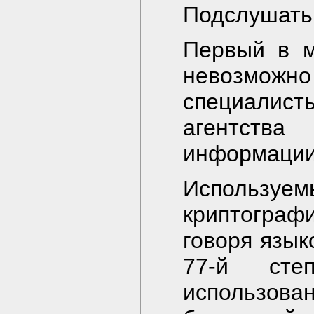
Подслушать
Первый в м
невозмож
специалис
агентства
информации
Использ
криптограф
говоря язык
77-й сте
использо