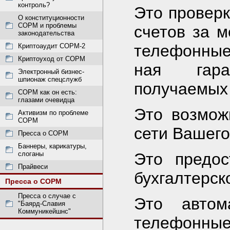
контроль?
Это провер
О конституционности
СОРМ и проблемы
счетов за 
законодательства
телефонные
Криптоаудит СОРМ-2
Криптоуход от СОРМ
ная гара
Электронный бизнес-
шпионаж спецслужб
получаемых 
СОРМ как он есть:
глазами очевидца
Это возмож
Активизм по проблеме
СОРМ
сети Вашего
Пресса о СОРМ
Баннеры, карикатуры,
слоганы
Это предос
Прайвеси
бухгалтерско
Пресса о СОРМ
Пресса о случае с
Это автом
"Баярд-Славия
Коммуникейшнс"
телефонн