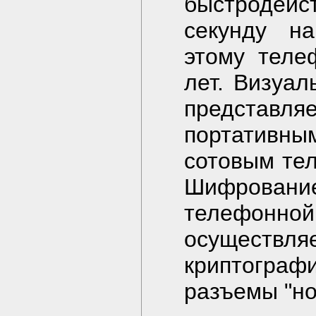
быстродей
секунду н
этому теле
лет. Визуал
представля
портативны
сотовым те
Шифрован
телефонной
осуществл
криптограф
разъемы "но