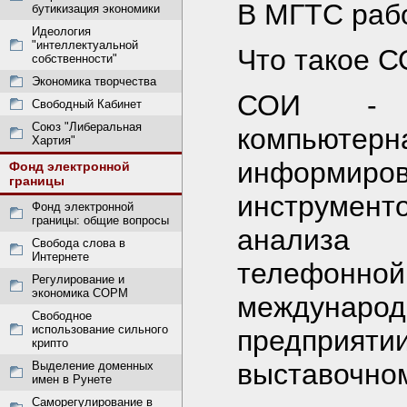
В МГТС раб
бутикизация экономики
Идеология
"интеллектуальной
Что такое 
собственности"
Экономика творчества
СОИ - э
Свободный Кабинет
Союз "Либеральная
компьюте
Хартия"
информиро
Фонд электронной
границы
инструмен
Фонд электронной
границы: общие вопросы
анализа 
Свобода слова в
Интернете
телефон
Регулирование и
экономика СОРМ
междуна
Свободное
использование сильного
предприя
крипто
выставочном
Выделение доменных
имен в Рунете
Саморегулирование в