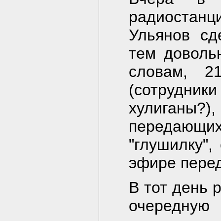
радиоста
Ульянов сд
тем доволь
словам, 2
(сотрудни
хулиганы
передающ
"глушилку"
эфире перед
В тот день 
очередную 