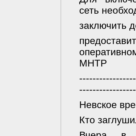
сеть необхо
заключить д
пpедостав
опеpативно
МНТР
-----------------
-----------------
Невское вре
Кто заглуши
Вчера в 