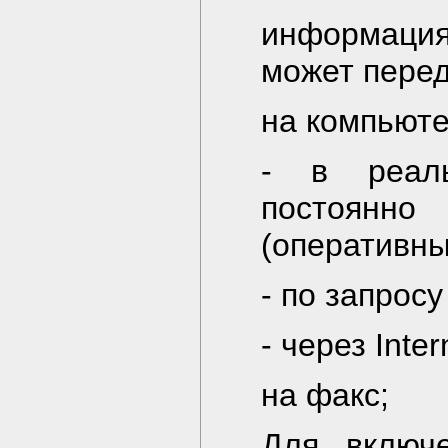
инфоpмац
может пеpед
на компьюте
- в реал
постоянн
(оперативны
- по запросу
- через Inter
на факс;
Для включ