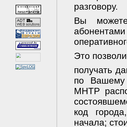
разговору.
Вы можете
абонент
опеpативног
Это позволи
получать д
по Вашему
МНТР pаспо
состоявшемс
код гоpода
начала; сто