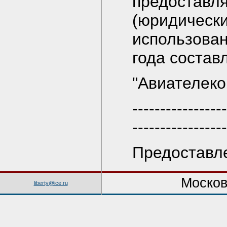
предоставля
(юридически
использова
года состав
"Авиателеко
-----------------
-----------------
Предоставл
Москов
liberty@ice.ru