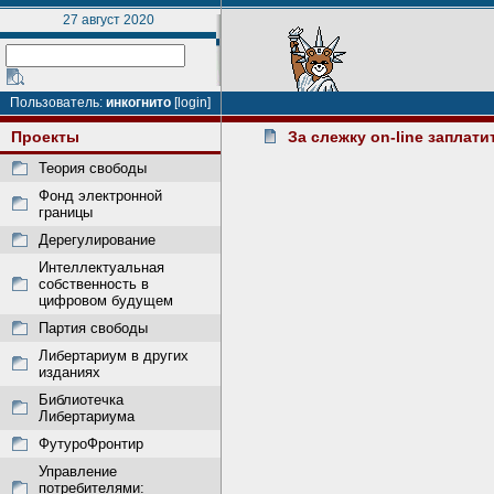
27 август 2020
Пользователь:
инкогнито
[login]
Проекты
За слежку on-line заплати
Теория свободы
Фонд электронной
границы
Дерегулирование
Интеллектуальная
собственность в
цифровом будущем
Партия свободы
Либертариум в других
изданиях
Библиотечка
Либертариума
ФутуроФронтир
Управление
потребителями: