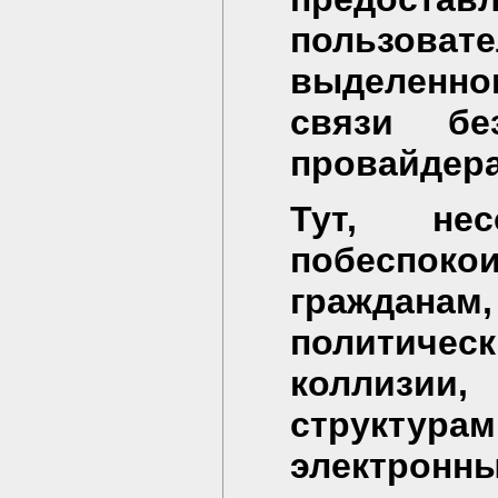
пользова
выделенн
связи бе
провайдера
Тут, не
побеспок
гражданам
политическ
коллизии
структура
электронн