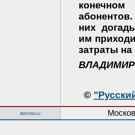
конечно
абонентов.
них догады
им приходи
затраты на
ВЛАДИМИР
©
"Русски
Москов
liberty@ice.ru