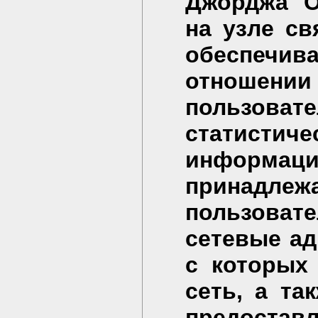
Джорджа О
на узле с
обеспечива
отношении
пользова
статист
информаци
принад
пользоват
сетевые ад
с которых
сеть, а та
предоставл