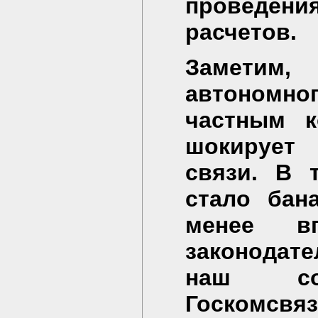
проведен
расчетов.
Заметим
автономн
частным к
шокирует 
связи. В 
стало бан
менее в
законодате
наш соб
Госкомсвя