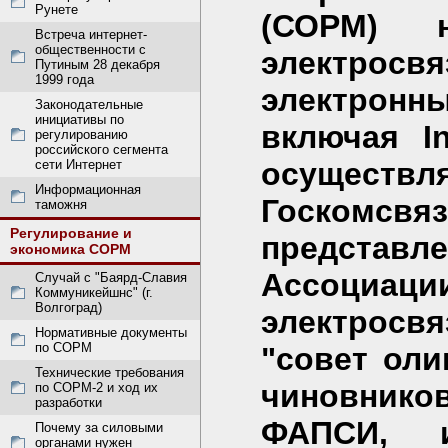
Рунете
(СОРМ) н
Встреча интернет-
общественности с
электросв
Путиным 28 декабря
1999 года
электрон
Законодательные
инициативы по
включая In
регулированию
российского сегмента
осуществ
сети Интернет
Информационная
Госкомсвя
таможня
Регулирование и
представл
экономика СОРМ
Ассоци
Случай с "Баярд-Славия
Коммуникейшнс" (г.
Волгоград)
электросвя
Нормативные документы
по СОРМ
"совет оли
Технические требования
чиновник
по СОРМ-2 и ход их
разработки
ФАПСИ, и
Почему за силовыми
органами нужен