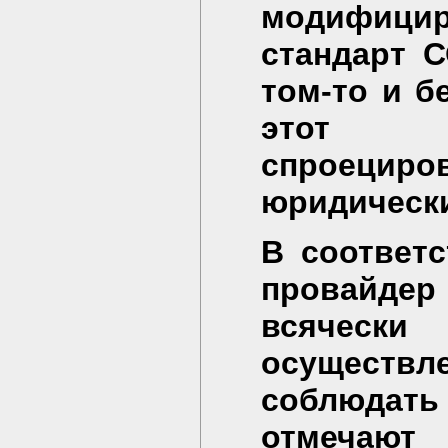
модифиц
стандарт 
том-то и б
этот с
спроециро
юридически
В соответс
провайдер
всяческ
осуществ
соблюдать 
отмечают