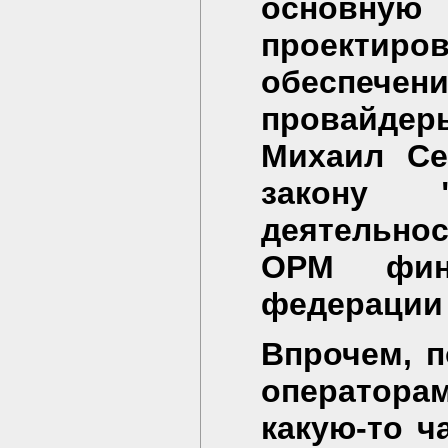
основну
проекти
обеспече
провайде
Михаил Се
закону "
деятельнос
ОРМ фин
федерации 
Впрочем, п
оператора
какую-то ч