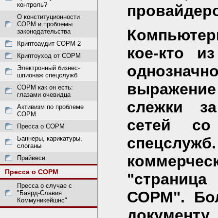
контроль?
провайдеро
О конституционности
СОРМ и проблемы
Компьютер
законодательства
Криптоаудит СОРМ-2
кое-кто и
Криптоуход от СОРМ
однознач
Электронный бизнес-
шпионаж спецслужб
выражение
СОРМ как он есть:
глазами очевидца
слежки з
Активизм по проблеме
СОРМ
сетей с
Пресса о СОРМ
спецслу
Баннеры, карикатуры,
слоганы
коммерческ
Прайвеси
Пресса о СОРМ
"страница
Пресса о случае с
СОРМ". Бо
"Баярд-Славия
Коммуникейшнс"
документ