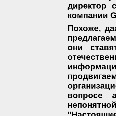
директор 
компании G
Похоже, д
предлагае
они ставя
отечест
информ
продвиг
организаци
вопросе 
непонятно
"Настоящ