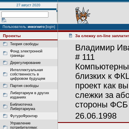
27 август 2020
Пользователь:
инкогнито
[login]
Проекты
За слежку on-line заплати
Теория свободы
Владимир Ива
Фонд электронной
# 111
границы
Дерегулирование
Компьютерный
Интеллектуальная
близких к ФК
собственность в
цифровом будущем
проект как в
Партия свободы
слежки за аб
Либертариум в других
изданиях
стороны ФСБ 
Библиотечка
Либертариума
26.06.1998
ФутуроФронтир
Управление
потребителями: