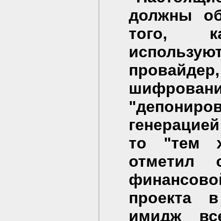
должны об
того, к
использу
провайдер
шифрова
"депониро
генерацие
то "тем 
отметил 
финансово
проекта 
имидж вс