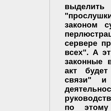
выделить
"прослушк
законом с
перлюстр
сервере п
всех". А э
законные 
акт будет
связи" и
деятел
руководств
по этому