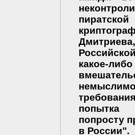
неконтро
пиратско
криптогр
Дмитриева
Российской
какое-ли
вмешатель
немыслимо
требовани
попытка 
попросту пр
в России".