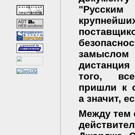
"Русским 
крупней
поставщи
безопасн
замысло
дистанция
того, вс
пришли к о
а значит, е
Между тем 
действит