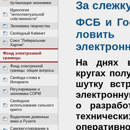
За слежку
бутикизация экономики
Идеология
"интеллектуальной
ФСБ и Го
собственности"
Экономика творчества
ловит
Свободный Кабинет
Союз "Либеральная
электрон
Хартия"
Фонд электронной
границы
На днях 
Фонд электронной
кругах пол
границы: общие вопросы
Свобода слова в
шутку вст
Интернете
Регулирование и
электронну
экономика СОРМ
Свободное
о разрабо
использование сильного
крипто
техничес
Выделение доменных
имен в Рунете
оператив
Саморегулирование в