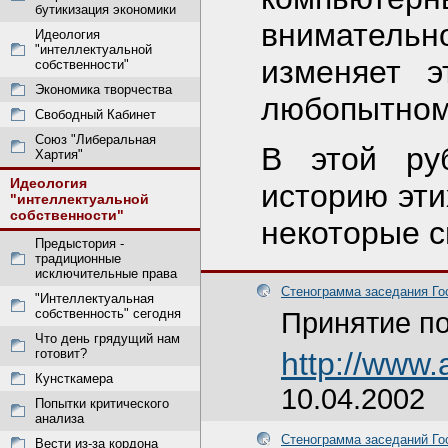
бутикизация экономики
внимательн
Идеология
"интеллектуальной
изменяет э
собственности"
Экономика творчества
любопытном
Свободный Кабинет
Союз "Либеральная
В этой ру
Хартия"
Идеология
историю эти
"интеллектуальной
собственности"
некоторые с
Предыстория -
традиционные
исключительные права
Стенограмма заседания Го
"Интеллектуальная
собственность" сегодня
Принятие по
Что день грядущий нам
готовит?
http://www
Кунсткамера
10.04.2002
Попытки критического
анализа
Стенограмма заседаний Го
Вести из-за кордона