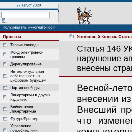
27 август 2020
Пользователь:
инкогнито
[login]
Проекты
Уголовный Кодекс. Статья
Теория свободы
Статья 146 У
Фонд электронной
нарушение ав
границы
Дерегулирование
внесены стра
Интеллектуальная
собственность в
цифровом будущем
Весной-лет
Партия свободы
Либертариум в других
внесении из
изданиях
Внесший пр
Библиотечка
Либертариума
что измене
ФутуроФронтир
Управление
компьюте
потребителями: