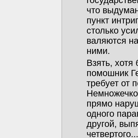
государстве
что выдуман
пункт интри
столько уси
валяются на
ними.
Взять, хотя
помошник Ге
требует от 
Немножечко 
прямо наруш
одного пара
другой, вып
четвертого..