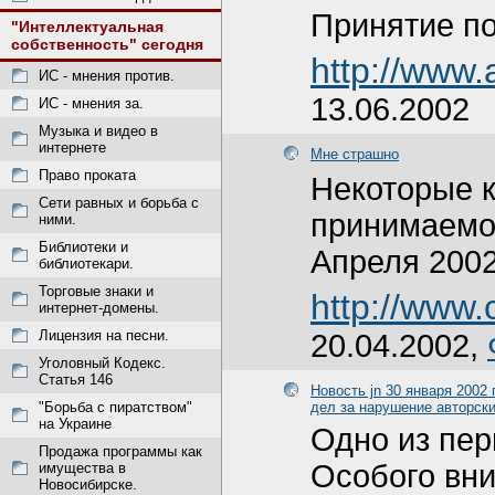
Принятие по
"Интеллектуальная
собственность" сегодня
http://www
ИС - мнения против.
13.06.2002
ИС - мнения за.
Музыка и видео в
интернете
Мне страшно
Право проката
Некоторые к
Сети равных и борьба с
принимаемог
ними.
Библиотеки и
Апреля 2002
библиотекари.
Торговые знаки и
http://www.
интернет-домены.
Лицензия на песни.
20.04.2002,
Уголовный Кодекс.
Статья 146
Новость jn 30 января 2002
"Борьба с пиратством"
дел за нарушение авторски
на Украине
Одно из пер
Продажа программы как
Особого вни
имущества в
Новосибирске.