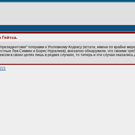
 Гейтса.
"президентские" поправки к Уголовному Кодексу (кстати, имена по крайне мер
стные Лев Симкин и Борис Нуралиев), внезапно обнаружили, что своими тре
ксом в своих целях лишь в редких случаях, то теперь и эти случаи оказались 
4221