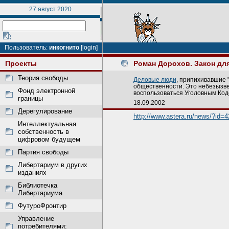
27 август 2020
Пользователь:
инкогнито
[login]
Проекты
Роман Дорохов. Закон для
Теория свободы
Деловые люди
, припихивавшие 
общественности. Это небезызве
Фонд электронной
воспользоваться Уголовным Коде
границы
18.09.2002
Дерегулирование
http://www.astera.ru/news/?id=
Интеллектуальная
собственность в
цифровом будущем
Партия свободы
Либертариум в других
изданиях
Библиотечка
Либертариума
ФутуроФронтир
Управление
потребителями: