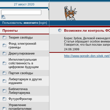
27 август 2020
Пользователь:
инкогнито
[login]
Проекты
Возможен ли контроль ФС
Теория свободы
Борис Зубов, Деловой еженедельн
Статья обращает особое вниман
Фонд электронной
Говорится, что был послан запр
границы
24.06.1999
Дерегулирование
http://www.gorodn.don.sitek.net
Интеллектуальная
собственность в
цифровом будущем
Партия свободы
Либертариум в других
изданиях
Библиотечка
Либертариума
ФутуроФронтир
Управление
потребителями: