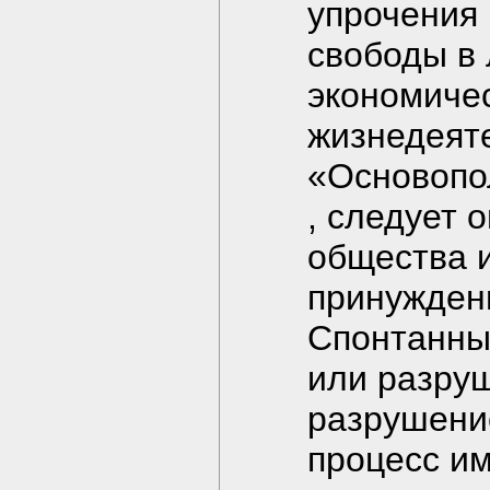
упрочения
свободы в 
экономиче
жизнедеят
«Основопо
, следует 
общества и
принужде
Спонтанным
или разруш
разрушение
процесс и