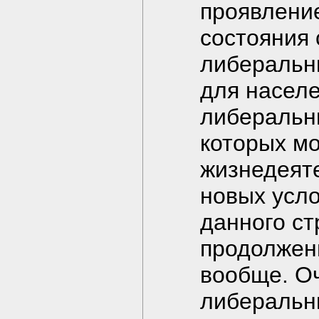
проявлени
состояния
либеральн
для насел
либеральн
которых мо
жизнедеят
новых усло
данного ст
продолжени
вообще. О
либеральн