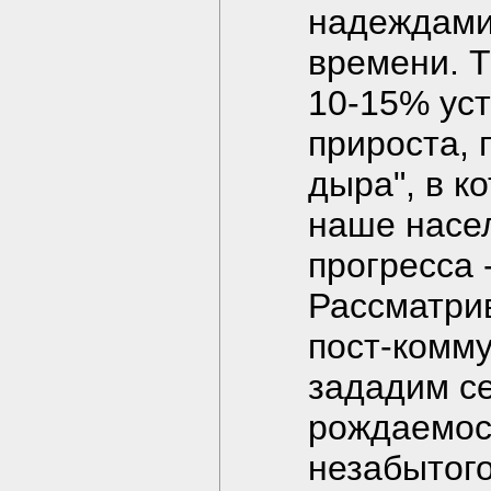
надеждами.
времени. Т
10-15% уст
прироста, 
дыра", в к
наше насел
прогресса 
Рассматри
пост-комм
зададим с
рождаемост
незабытого