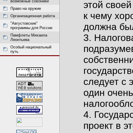
возможные союзники
этой своей
Право на оружие
к чему хор
Организационная работа
"Августовские"
должна бы
программы для России
3. Налогов
Памфлеты Михаила
Леонтьева
подразумев
Особый национальный
путь
собственни
государств
следует с 
один очен
налогообл
4. Государ
проект в э