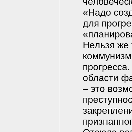
человеческ
«Надо соз
для прогре
«планирова
Нельзя же 
коммунизм
прогресса.
области фа
– это возм
преступнос
закреплени
признанног