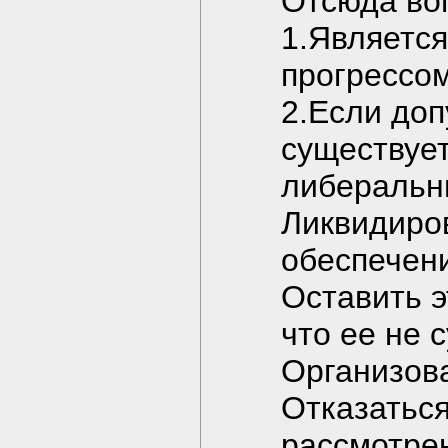
Отсюда во
1.Являетс
прогрессом
2.Если доп
существует
либеральн
Ликвидиров
обеспечени
Оставить э
что ее не 
Организова
Отказаться
рассмотре