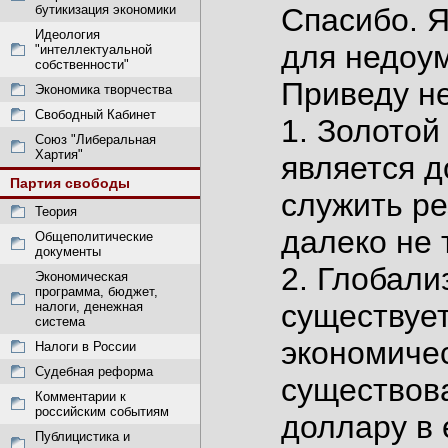
бутикизация экономики
Спасибо. Я
Идеология
для недоум
"интеллектуальной
собственности"
Приведу н
Экономика творчества
Свободный Кабинет
1. Золотой
Союз "Либеральная
Хартия"
является д
Партия свободы
служить ре
Теория
далеко не 
Общеполитические
документы
2. Глобали
Экономическая
программа, бюджет,
существует
налоги, денежная
система
экономичес
Налоги в России
Судебная реформа
существов
Комментарии к
российским событиям
доллару в 
Публицистика и