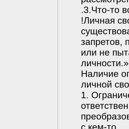
.3.Что-то 
!Личная св
существова
запретов, 
или не пыт
личности.»
Наличие о
личной сво
1. Огранич
ответстве
преобразов
с кем-то