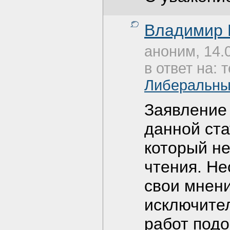
Владимир 
аноним, 14.
в ответ на: 
Либеральны
Заявление
данной ста
который не
чтения. Н
свои мнени
исключите
работ подо