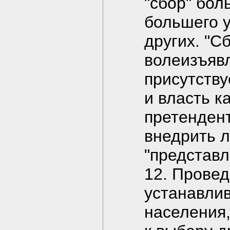
"сбор" бол
большего у
других. "Сб
волеизъяв
присутству
и власть к
претенден
внедрить 
"представл
12. Провед
устанавлив
населения,