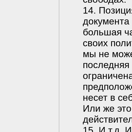
14. Позици
документа 
большая ча
своих поли
мы не може
последняя
ограничена
предполож
несет в с
Или же это
действител
15. И т.д. 