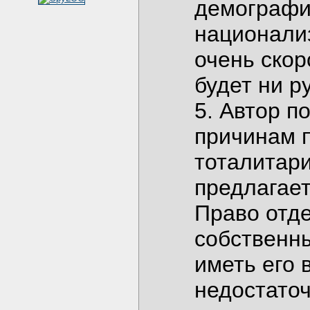
демографи
национализ
очень ско
будет ни р
5. Автор п
причинам п
тоталитар
предлагает
Право отд
собственны
иметь его 
недостаточ