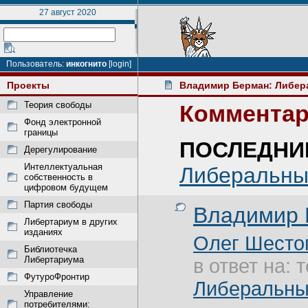
27 август 2020
Пользователь:
инкогнито
[login]
Проекты
Владимир Берман: Либер
Теория свободы
Комментар
Фонд электронной
границы
ПОСЛЕДНИ
Дерегулирование
Интеллектуальная
Либеральны
собственность в
цифровом будущем
Партия свободы
Владимир 
Либертариум в других
изданиях
Олег Шесто
Библиотечка
Либертариума
в ответ на: 
ФутуроФронтир
Либеральны
Управление
потребителями: