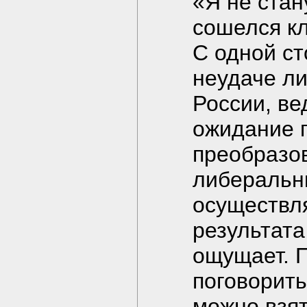
«Я не стан
сошелся кл
С одной ст
неудаче л
России, ве
ожидание 
преобразов
либеральн
осуществля
результата 
ощущает. П
поговорить
можно взят