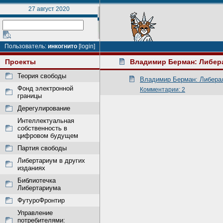
27 август 2020
Пользователь:
инкогнито
[login]
Проекты
Владимир Берман: Либер
Теория свободы
Владимир Берман: Либера
Фонд электронной
Комментарии: 2
границы
Дерегулирование
Интеллектуальная
собственность в
цифровом будущем
Партия свободы
Либертариум в других
изданиях
Библиотечка
Либертариума
ФутуроФронтир
Управление
потребителями: