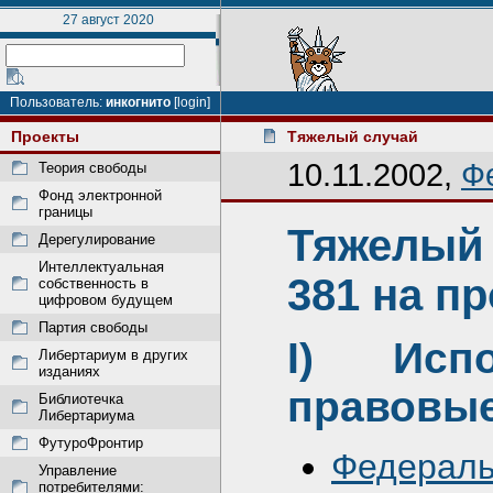
27 август 2020
Пользователь:
инкогнито
[login]
Проекты
Тяжелый случай
10.11.2002,
Ф
Теория свободы
Фонд электронной
границы
Тяжелый
Дерегулирование
Интеллектуальная
381 на п
собственность в
цифровом будущем
Партия свободы
I) Испо
Либертариум в других
изданиях
правовые
Библиотечка
Либертариума
ФутуроФронтир
Федерал
Управление
потребителями: