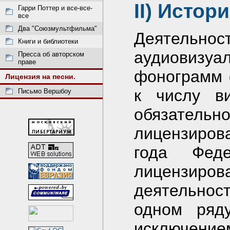
II) Истор
Гарри Поттер и все-все-
все
Два "Союзмультфильма"
Деятельно
Книги и библиотеки
аудиовиз
Пресса об авторском
праве
фонограмм 
Лицензия на песни.
к числу ви
Письмо Вершбоу
обязател
лицензирова
года Фед
лицензир
деятельнос
одном ряду
исключением