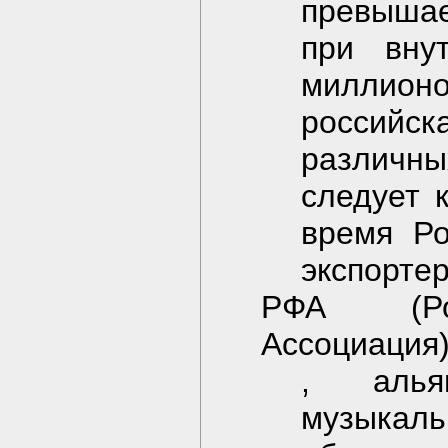
превышае
при вну
миллионо
российс
различн
следует 
время Ро
экспортер
РФА (Рос
Ассоциация
, алья
музыка