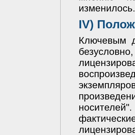
изменилось
IV) Поло
Ключевым д
безуслов
лицензир
воспрои
экземпл
произведен
носителе
фактичес
лицензирова