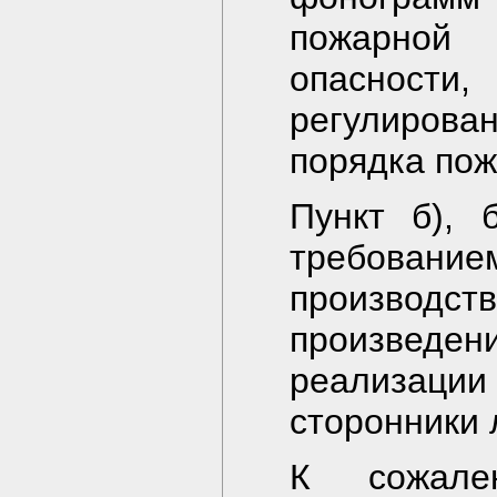
пожарной
опасности
регулиров
порядка пож
Пункт б), 
требование
производст
произведен
реализаци
сторонники 
К сожале