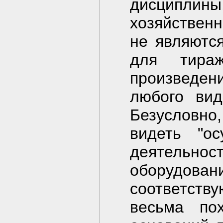
дисципл
хозяйствен
не являютс
для тира
произведен
любого вид
Безусловн
видеть "ос
деятельн
оборудован
соответств
весьма пох