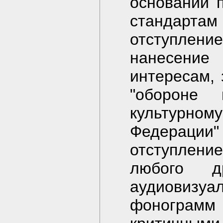
оснований п
стандарт
отступление
нанесени
интересам, 
"обороне 
культурном
Федераци
отступление
любого д
аудиовиз
фонограм