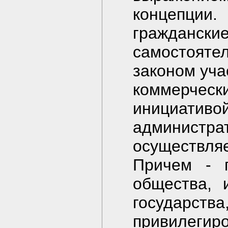
концепци
гражданск
самостоят
законом уча
коммерчес
инициатив
админист
осуществля
Причем - 
общества, 
государств
привилеги