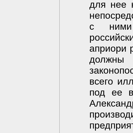
для нее 
непосред
с ними
российс
априори 
долж
законопо
всего ил
под ее 
Алекса
произв
предприя