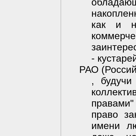
облада
накоплен
как и н
комме
заинтере
- кустаре
РАО (Россий
, будучи
коллект
правами"
право за
имени лю