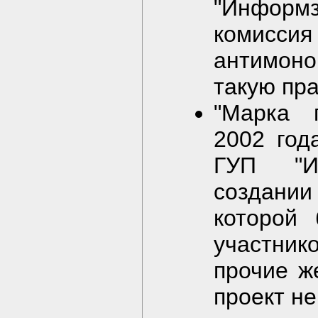
"Информ
комис
антимон
такую пра
"Марка 
2002 год
ГУП "И
создани
которой 
участнико
прочие ж
проект не