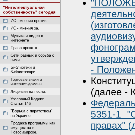
"ПОЛОЖ
"Интеллектуальная
деятель
собственность" сегодня
ИС - мнения против.
(изго
ИС - мнения за.
аудиов
Музыка и видео в
интернете
фонограм
Право проката
утвержде
Сети равных и борьба с
ними.
- Положе
Библиотеки и
библиотекари.
Констит
Торговые знаки и
интернет-домены.
(далее - 
Лицензия на песни.
Уголовный Кодекс.
Федераль
Статья 146
5351-1 "
"Борьба с пиратством"
на Украине
правах" (
Продажа программы как
имущества в
Новосибирске.