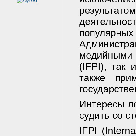
результат
деятельн
популярн
Администр
медийными 
(IFPI), так
также при
государстве
Интересы ло
судить со с
IFPI (Intern