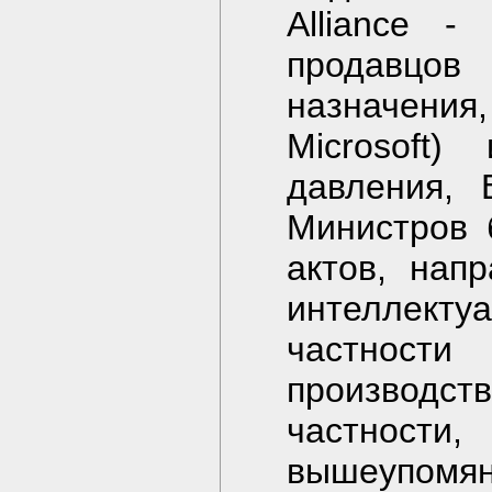
Alliance -
продавцов
назначения
Microsoft)
давления, 
Министров 
актов, нап
интеллект
частност
производст
частности,
вышеупо