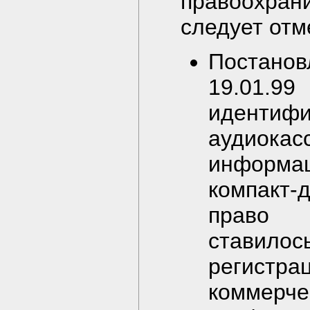
правоохран
следует отм
Постанов
19.01.99
идентифи
аудио
информа
компакт
право т
ставило
регистр
коммер