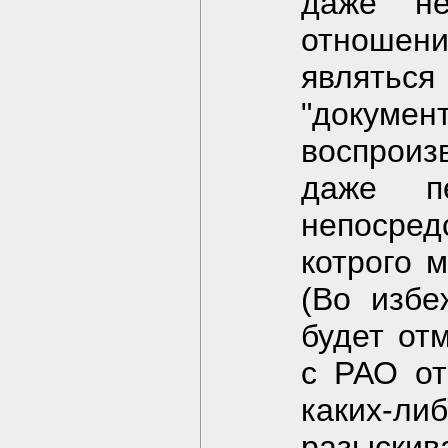
даже н
отношени
являтьс
"докумен
воспрои
даже пе
непосред
котрого 
(Во избе
будет от
с РАО от
каких-ли
разыски