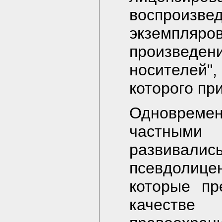
воспрои
экземпл
произведен
носителей"
которого пр
Одноврем
частными
развива
псевдолиц
которые пр
качест