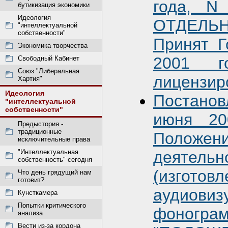
года, N
бутикизация экономики
Идеология
ОТДЕЛЬ
"интеллектуальной
собственности"
Принят Г
Экономика творчества
2001 г
Свободный Кабинет
Союз "Либеральная
лицензиро
Хартия"
Идеология
Постано
"интеллектуальной
собственности"
июня 20
Предыстория -
традиционные
Полож
исключительные права
деятель
"Интеллектуальная
собственность" сегодня
(изго
Что день грядущий нам
готовит?
аудиов
Кунсткамера
Попытки критического
фонограм
анализа
Вести из-за кордона