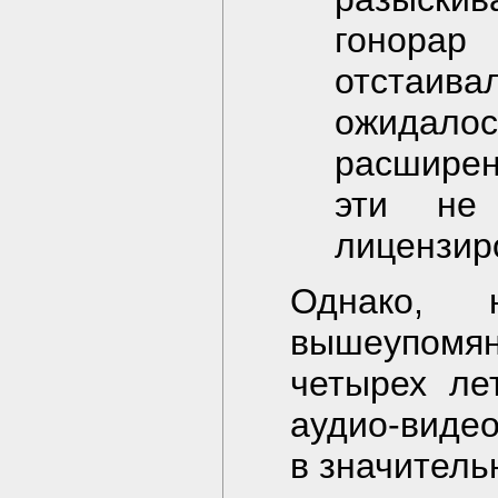
гонорар
отстаивал
ожидало
расшире
эти не
лицензир
Однако, 
вышеупомян
четырех ле
аудио-виде
в значитель