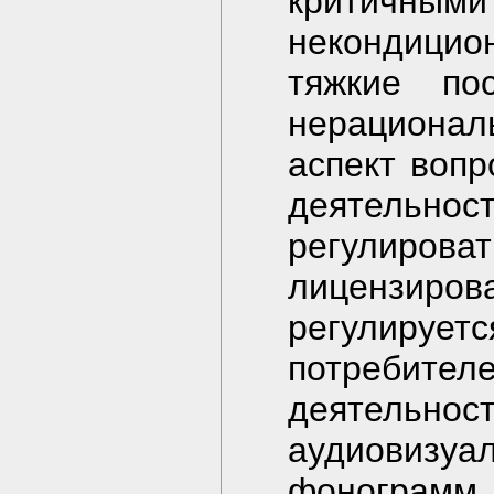
критичными
некондицио
тяжкие по
нерационал
аспект воп
деятельнос
регулирова
лицензир
регулируе
потребителе
деятельнос
аудиовиз
фонограмм