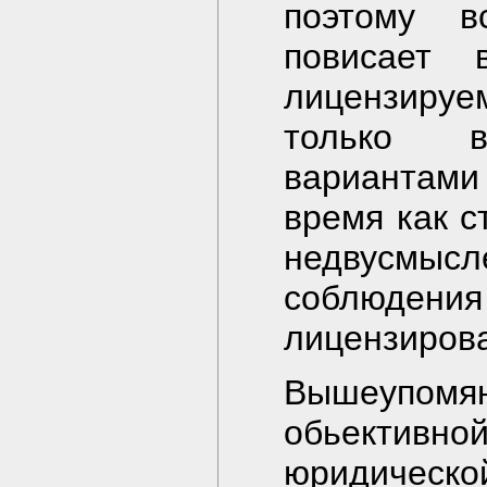
поэтому в
повисает 
лицензиру
только 
вариантами
время как с
недвусмыс
соблюдени
лицензиров
Вышеупомя
обьективн
юридической