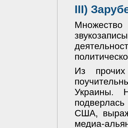
III) Зару
Множеств
звукозап
деятельнос
политическо
Из прочих
поучитель
Украины. 
подверлас
США, выраж
медиа-алья