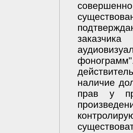
совершенно
существо
подтвержд
заказчика
аудиовиз
фонограмм".
действите
наличие до
прав у пр
произвед
контролир
существов