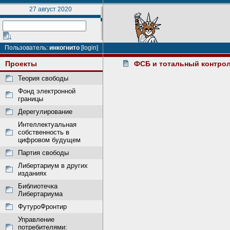
27 август 2020
Пользователь:
инкогнито
[login]
Проекты
ФСБ и тотальный контрол
Теория свободы
Фонд электронной
границы
Дерегулирование
Интеллектуальная
собственность в
цифровом будущем
Партия свободы
Либертариум в других
изданиях
Библиотечка
Либертариума
ФутуроФронтир
Управление
потребителями: