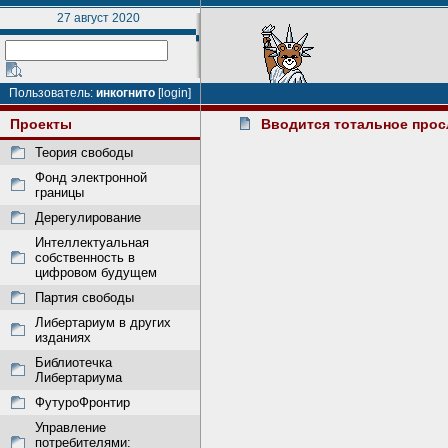
27 август 2020
Пользователь:
инкогнито
[login]
Проекты
Вводится тотальное про
Теория свободы
Фонд электронной
границы
Дерегулирование
Интеллектуальная
собственность в
цифровом будущем
Партия свободы
Либертариум в других
изданиях
Библиотечка
Либертариума
ФутуроФронтир
Управление
потребителями: