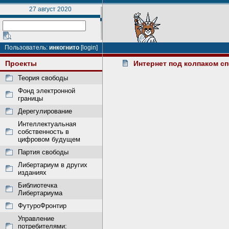
27 август 2020
Пользователь:
инкогнито
[login]
Проекты
Интернет под колпаком с
Теория свободы
Фонд электронной
границы
Дерегулирование
Интеллектуальная
собственность в
цифровом будущем
Партия свободы
Либертариум в других
изданиях
Библиотечка
Либертариума
ФутуроФронтир
Управление
потребителями: