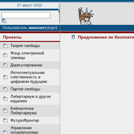
27 август 2020
Пользователь:
инкогнито
[login]
Проекты
Предложение по бесплат
Теория свободы
Фонд электронной
границы
Дерегулирование
Интеллектуальная
собственность в
цифровом будущем
Партия свободы
Либертариум в других
изданиях
Библиотечка
Либертариума
ФутуроФронтир
Управление
потребителями: