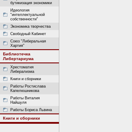
бутикизация экономики
Идеология
"интеллектуальной
собственности"
Экономика творчества
Свободный Кабинет
Союз "Либеральная
Хартия"
Библиотечка
Либертариума
Хрестоматия
Либерализма
Книги и сборники
Работы Ростислава
Капелюшникова
Работы Виталия
Найшуля
Работы Бориса Львина
Книги и сборники