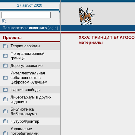
27 август 2020
Пользователь:
инкогнито
[login]
Проекты
XXXV. ПРИНЦИП БЛАГОС
материалы
Теория свободы
Фонд электронной
границы
Дерегулирование
Интеллектуальная
собственность в
цифровом будущем
Партия свободы
Либертариум в других
изданиях
Библиотечка
Либертариума
ФутуроФронтир
Управление
потребителями: