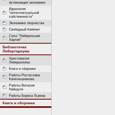
бутикизация экономики
Идеология
"интеллектуальной
собственности"
Экономика творчества
Свободный Кабинет
Союз "Либеральная
Хартия"
Библиотечка
Либертариума
Хрестоматия
Либерализма
Книги и сборники
Работы Ростислава
Капелюшникова
Работы Виталия
Найшуля
Работы Бориса Львина
Книги и сборники