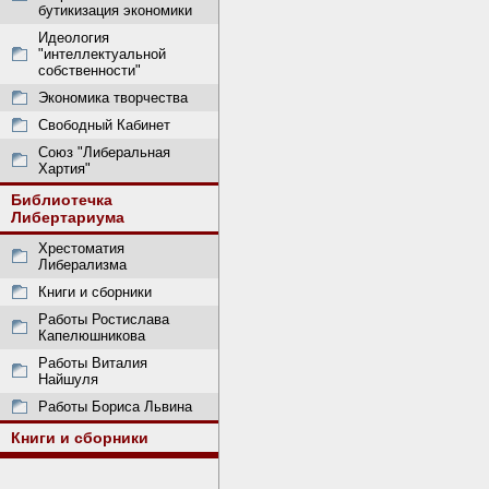
бутикизация экономики
Идеология
"интеллектуальной
собственности"
Экономика творчества
Свободный Кабинет
Союз "Либеральная
Хартия"
Библиотечка
Либертариума
Хрестоматия
Либерализма
Книги и сборники
Работы Ростислава
Капелюшникова
Работы Виталия
Найшуля
Работы Бориса Львина
Книги и сборники