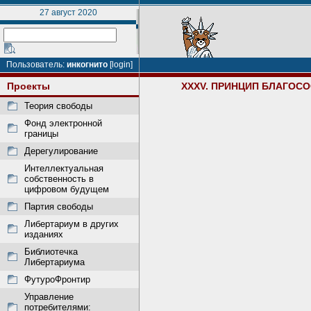
27 август 2020
Пользователь:
инкогнито
[login]
Проекты
XXXV. ПРИНЦИП БЛАГОС
Теория свободы
Фонд электронной
границы
Дерегулирование
Интеллектуальная
собственность в
цифровом будущем
Партия свободы
Либертариум в других
изданиях
Библиотечка
Либертариума
ФутуроФронтир
Управление
потребителями: