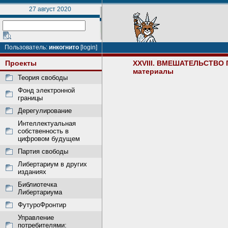
27 август 2020
Пользователь:
инкогнито
[login]
Проекты
XXVIII. ВМЕШАТЕЛЬСТВ
материалы
Теория свободы
Фонд электронной
границы
Дерегулирование
Интеллектуальная
собственность в
цифровом будущем
Партия свободы
Либертариум в других
изданиях
Библиотечка
Либертариума
ФутуроФронтир
Управление
потребителями: