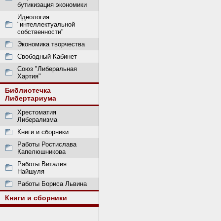
бутикизация экономики
Идеология
"интеллектуальной
собственности"
Экономика творчества
Свободный Кабинет
Союз "Либеральная
Хартия"
Библиотечка
Либертариума
Хрестоматия
Либерализма
Книги и сборники
Работы Ростислава
Капелюшникова
Работы Виталия
Найшуля
Работы Бориса Львина
Книги и сборники