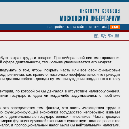
настройки
|
карта сайта
|
статистика
|
бует затрат труда и товаров. При либеральной системе правления
й сфере деятельности, тем больше увеличивается его бюджет.
подумать о том, чтобы покрыть часть или все свои финансовые
редприятиями, как правило, настолько неэффективно, что приводит
 они должны собрать доходы путем принуждения подданных к отказу
тории, по которой он бы двигался в отсутствие налогообложения.
тики государств, едва ли когда-либо задумывались о проблеме
о это определяется тем фактом, что часть имеющегося труда и
но функционирующей экономики государство непрерывно взимает
ых с деятельностью государственных чиновников. Часть доходов
вномерно функционирующей экономике существует полное равенство
 налог, и пропорциональный налог были бы нейтральными налогами.