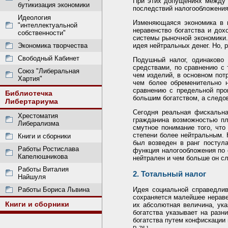
При этих допущениях между 
бутикизация экономики
последствий налогообложения 
Идеология
Изменяющаяся экономика в к
"интеллектуальной
неравенство богатства и до
собственности"
системы рыночной экономики.
Экономика творчества
идея нейтральных денег. Но, 
Свободный Кабинет
Подушный налог, одинаково 
средствами, по сравнению с 
Союз "Либеральная
чем изделий, в основном пот
Хартия"
чем более обременительно н
сравнению с предельной про
Библиотечка
большим богатством, а следов
Либертариума
Сегодня реальная фискальна
Хрестоматия
гражданина возможностью пл
Либерализма
смутное понимание того, чт
степени более нейтральным. 
Книги и сборники
был возведен в ранг постул
Работы Ростислава
функция налогообложения по 
Капелюшникова
нейтрален и чем больше он сл
Работы Виталия
2. Тотальный налог
Найшуля
Работы Бориса Львина
Идея социальной справедлив
сохраняется малейшее нераве
Книги и сборники
их абсолютная величина, ук
богатства указывает на разн
богатства путем конфискации
.