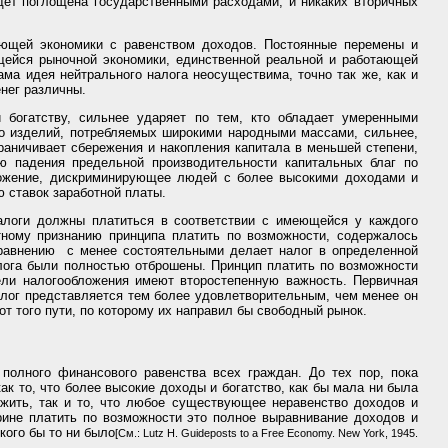
дет поглощена государственными расходами, и никаких вторичных
ующей экономики с равенством доходов. Постоянные перемены и
ейся рыночной экономики, единственной реальной и работающей
ма идея нейтрального налога неосуществима, точно так же, как и
енег различны.
 богатству, сильнее ударяет по тем, кто обладает умеренными
во изделий, потребляемых широкими народными массами, сильнее,
раничивает сбережения и накопления капитала в меньшей степени,
ю падения предельной производительности капитальных благ по
бложение, дискриминирующее людей с более высокими доходами и
ю ставок заработной платы.
налоги должны платиться в соответствии с имеющейся у каждого
тному признанию принципа платить по возможности, содержалось
сравнению с менее состоятельными делает налог в определенной
алога были полностью отброшены. Принцип платить по возможности
ели налогообложения имеют второстепенную важность. Первичная
алог представляется тем более удовлетворительным, чем менее он
т того пути, по которому их направил бы свободный рынок.
полного финансового равенства всех граждан. До тех пор, пока
 то, что более высокие доходы и богатство, как бы мала ни была
жить, так и то, что любое существующее неравенство доходов и
трине платить по возможности это полное выравнивание доходов и
кого бы то ни было
[Cм.: Lutz H. Guideposts to a Free Economy. New York, 1945.