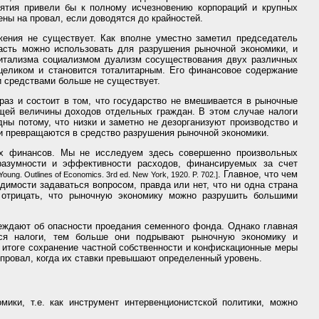
ятия привели бы к полному исчезновению корпораций и крупных
ены на провал, если доводятся до крайностей.
ния не существует. Как вполне уместно заметил председатель
асть можно использовать для разрушения рыночной экономики, и
питализма социализмом дуализм сосуществования двух различных
целиком и становится тоталитарным. Его финансовое содержание
и средствами больше не существует.
раз и состоит в том, что государство не вмешивается в рыночные
щей величины доходов отдельных граждан. В этом случае налоги
ы потому, что низки и заметно не дезорганизуют производство и
и превращаются в средство разрушения рыночной экономики.
ых финансов. Мы не исследуем здесь совершенно произвольных
разумности и эффективности расходов, финансируемых за счет
. Главное, что чем
g. Outlines of Economics. 3rd ed. New York, 1920. P. 702.]
имости задаваться вопросом, правда или нет, что ни одна страна
 отрицать, что рыночную экономику можно разрушить большими
ждают об опасности проедания семенного фонда. Однако главная
тся налоги, тем больше они подрывают рыночную экономику и
м итоге сохранение частной собственности и конфискационные меры
 провал, когда их ставки превышают определенный уровень.
ики, т.е. как инструмент интервенционистской политики, можно