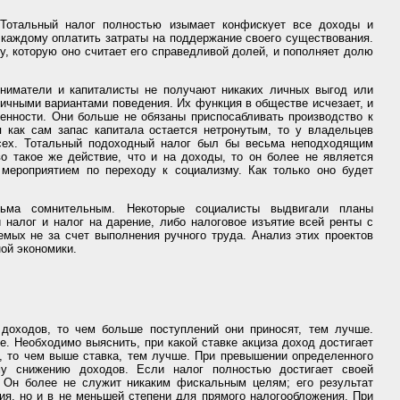
. Тотальный налог полностью изымает конфискует все доходы и
каждому оплатить затраты на поддержание своего существования.
му, которую оно считает его справедливой долей, и пополняет долю
иниматели и капиталисты не получают никаких личных выгод или
ичными вариантами поведения. Их функция в обществе исчезает, и
енности. Они больше не обязаны приспосабливать производство к
 как сам запас капитала остается нетронутым, то у владельцев
всех. Тотальный подоходный налог был бы весьма неподходящим
о такое же действие, что и на доходы, то он более не является
 мероприятием по переходу к социализму. Как только оно будет
сьма сомнительным. Некоторые социалисты выдвигали планы
налог и налог на дарение, либо налоговое изъятие всей ренты с
емых не за счет выполнения ручного труда. Анализ этих проектов
ой экономики.
 доходов, то чем больше поступлений они приносят, тем лучше.
е. Необходимо выяснить, при какой ставке акциза доход достигает
я, то чем выше ставка, тем лучше. При превышении определенного
ему снижению доходов. Если налог полностью достигает своей
. Он более не служит никаким фискальным целям; его результат
ия, но и в не меньшей степени для прямого налогообложения. При