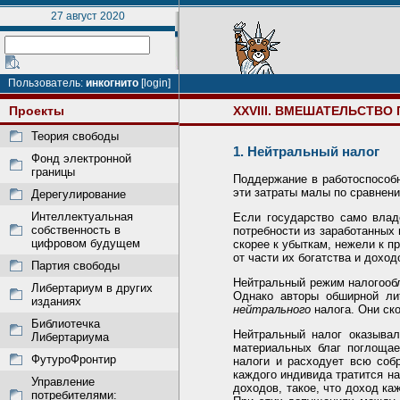
27 август 2020
Пользователь:
инкогнито
[login]
Проекты
XXVIII. ВМЕШАТЕЛЬСТВ
Теория свободы
1. Нейтральный налог
Фонд электронной
границы
Поддержание в работоспособн
эти затраты малы по сравнен
Дерегулирование
Интеллектуальная
Если государство само влад
собственность в
потребности из заработанных
цифровом будущем
скорее к убыткам, нежели к п
от части их богатства и доход
Партия свободы
Нейтральный режим налогообл
Либертариум в других
Однако авторы обширной лит
изданиях
нейтрального
налога. Они ск
Библиотечка
Нейтральный налог оказывал
Либертариума
материальных благ поглощае
ФутуроФронтир
налоги и расходует всю соб
каждого индивида тратится н
Управление
доходов, такое, что доход к
потребителями: