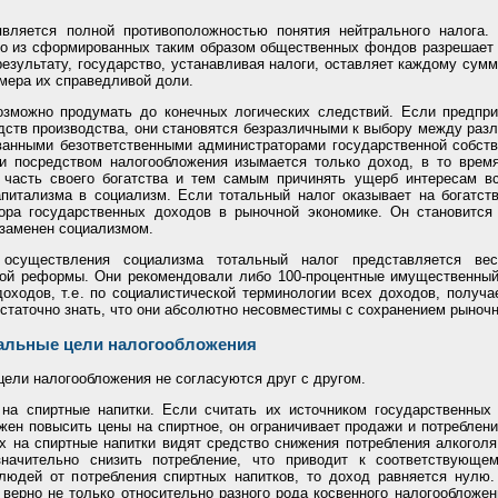
является полной противоположностью понятия нейтрального налога
во из сформированных таким образом общественных фондов разрешает 
результату, государство, устанавливая налоги, оставляет каждому сум
змера их справедливой доли.
озможно продумать до конечных логических следствий. Если предпр
дств производства, они становятся безразличными к выбору между разл
ванными безответственными администраторами государственной собств
и посредством налогообложения изымается только доход, в то время
 часть своего богатства и тем самым причинять ущерб интересам 
питализма в социализм. Если тотальный налог оказывает на богатств
бора государственных доходов в рыночной экономике. Он становится
 заменен социализмом.
осуществления социализма тотальный налог представляется ве
вой реформы. Они рекомендовали либо 100-процентные имущественный 
оходов, т.е. по социалистической терминологии всех доходов, получа
статочно знать, что они абсолютно несовместимы с сохранением рыночн
кальные цели налогообложения
ели налогообложения не согласуются друг с другом.
 на спиртные напитки. Если считать их источником государственных
жен повысить цены на спиртное, он ограничивает продажи и потреблени
х на спиртные напитки видят средство снижения потребления алкогол
значительно снизить потребление, что приводит к соответствующ
людей от потребления спиртных напитков, то доход равняется нулю
 верно не только относительно разного рода косвенного налогообложен