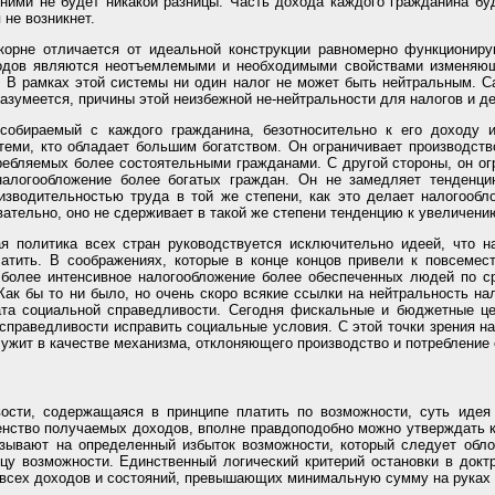
ними не будет никакой разницы. Часть дохода каждого гражданина бу
не возникнет.
орне отличается от идеальной конструкции равномерно функционир
ходов являются неотъемлемыми и необходимыми свойствами изменяющ
 В рамках этой системы ни один налог не может быть нейтральным. Са
разумеется, причины этой неизбежной не-нейтральности для налогов и д
собираемый с каждого гражданина, безотносительно к его доходу и
теми, кто обладает большим богатством. Он ограничивает производст
ребляемых более состоятельными гражданами. С другой стороны, он ог
алогообложение более богатых граждан. Он не замедляет тенденци
изводительностью труда в той же степени, как это делает налогоо
ательно, оно не сдерживает в такой же степени тенденцию к увеличени
я политика всех стран руководствуется исключительно идеей, что 
атить. В соображениях, которые в конце концов привели к повсемес
о более интенсивное налогообложение более обеспеченных людей по 
Как бы то ни было, но очень скоро всякие ссылки на нейтральность н
ата социальной справедливости. Сегодня фискальные и бюджетные ц
справедливости исправить социальные условия. С этой точки зрения н
ужит в качестве механизма, отклоняющего производство и потребление о
ости, содержащаяся в принципе платить по возможности, суть идея 
нство получаемых доходов, вполне правдоподобно можно утверждать как
азывают на определенный избыток возможности, который следует обло
ицу возможности. Единственный логический критерий остановки в док
 всех доходов и состояний, превышающих минимальную сумму на руках 