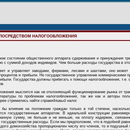
О ПОСРЕДСТВОМ НАЛОГООБЛОЖЕНИЯ
ом состоянии общественного аппарата сдерживания и принуждения тре
ию с суммой доходов индивидов. Чем больше расходы государства в это
еет и управляет заводами, фермами, лесами и шахтами, оно может 
 процентов и прибыли. Но государственное управление коммерческими п
рибыли. Государства должны прибегать к помощи налогообложения, т.е.
ов.
ожения мыслится как не отклоняющий функционирование рынка от траек
ературы по проблемам налогообложения, так же как и авторы поли
орее стремились найти
справедливый
налог.
 бы влияние на положение граждан только в той степени, наскольк
тся государственным аппаратом. В идеальной конструкции равномер
ранную сумму, не больше и не меньше, на оплату издержек, связанн
а государственные расходы. Если мы предположим, что в подобной ра
аждого домохозяйства пропорционален числу его членов, то и подушный