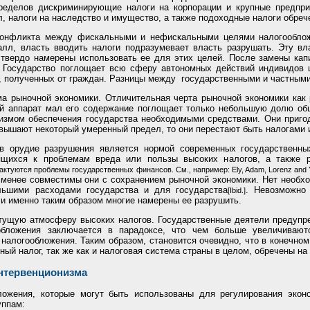
еделов дискриминирующие налоги на корпорации и крупные предпри
л, налоги на наследство и имущество, а также подоходные налоги обреч
конфликта между фискальными и нефискальными целями налогообложе
л, власть вводить налоги подразумевает власть разрушать. Эту вл
и твердо намерены использовать ее для этих целей. После замены ка
. Государство поглощает всю сферу автономных действий индивидов 
в, полученных от граждан. Разницы между государственными и частным
а рыночной экономики. Отличительная черта рыночной экономики как 
кий аппарат мал его содержание поглощает только небольшую долю об
змом обеспечения государства необходимыми средствами. Они пригодн
евышают некоторый умеренный предел, то они перестают быть налогами 
 в орудие разрушения является нормой современных государственн
сящихся к проблемам вреда или пользы высоких налогов, а также 
ктуются проблемы государственных финансов. Cм., например: Ely, Adam, Lorenz and Youn
 менее совместимы они с сохранением рыночной экономики. Нет необход
ьшими расходами государства и для государства
. Невозможно
[Ibid.]
и именно таким образом многие намерены ее разрушить.
тущую атмосферу высоких налогов. Государственные деятели предупре
обложения заключается в парадоксе, что чем больше увеличиваю
 налогообложения. Таким образом, становится очевидно, что в конечно
ый налог, так же как и налоговая система страны в целом, обречены на
интервенционизма
ожения, которые могут быть использованы для регулирования эконом
уппам: