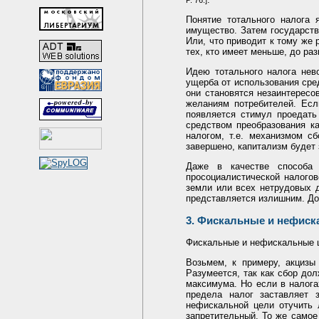
P. 76.]
Понятие тотального налога 
имущество. Затем государст
Или, что приводит к тому же 
тех, кто имеет меньше, до ра
Идею тотального налога нев
ущерба от использования сре
они становятся незаинтересо
желаниям потребителей. Есл
появляется стимул проедать
средством преобразования ка
налогом, т.е. механизмом с
завершено, капитализм будет
Даже в качестве способа 
просоциалистической налого
земли или всех нетрудовых д
представляется излишним. До
3. Фискальные и нефис
Фискальные и нефискальные ц
Возьмем, к примеру, акцизы
Разумеется, так как сбор дол
максимума. Но если в налога
предела налог заставляет 
нефискальной цели отучить 
запретительный. То же самое