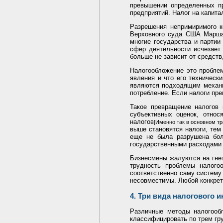
превышении определенных пр
предприятий. Налог на капита
Разрешения непримиримого 
Верховного суда США Маршал
многие государства и парти
сфер деятельности исчезает
больше не зависит от средст
Налогообложение это проблем
явления и что его техничес
являются подходящим механи
потребление. Если налоги пр
Такое превращение налогов
субъективных оценок, отно
налогов
[Именно так в основном тра
выше становятся налоги, тем
еще не была разрушена бол
государственными расходами 
Бизнесмены жалуются на гне
трудность проблемы налого
соответственно саму систему
несовместимы. Любой конкретн
4. Три вида налогового 
Различные методы налогообл
классифицировать по трем гр