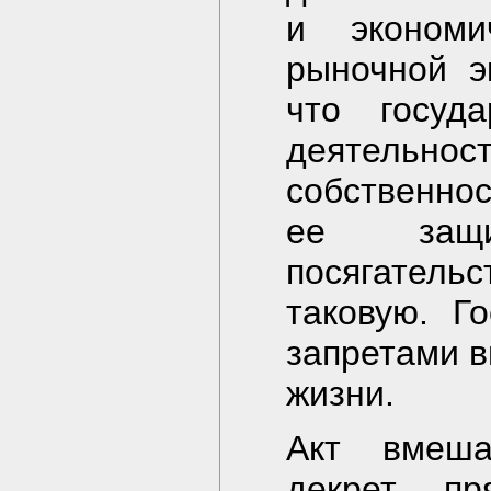
и экономи
рыночной э
что госуд
деятельн
собственно
ее защи
посягатель
таковую. Г
запретами в
жизни.
Акт вмеша
декрет, п