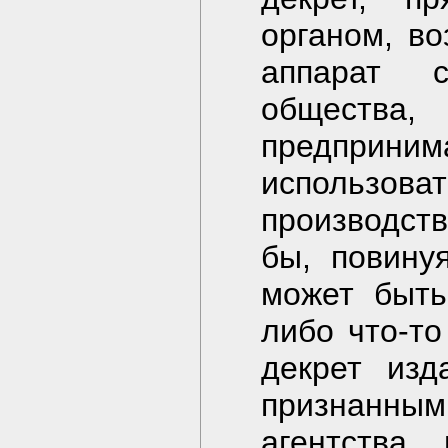
органом, в
аппарат 
обществ
предприн
использо
производст
бы, повину
может быть
либо что-то
декрет изд
признанным
агентства