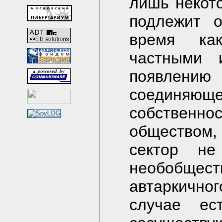
лишь некото
подлежит о
время как
частными 
появлен
соединяю
собственно
обществом,
сектор не
необобщес
автаркично
случае ес