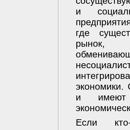
сосуществу
и социали
предприяти
где сущес
рынок, с
обмениваю
несоциали
интегрир
экономики.
и имеют 
экономичес
Если кто