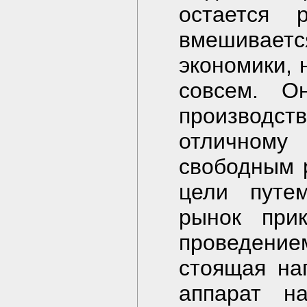
остается 
вмешивае
экономики, 
совсем. О
производс
отличному
свободным 
цели путе
рынок прик
проведени
стоящая на
аппарат на