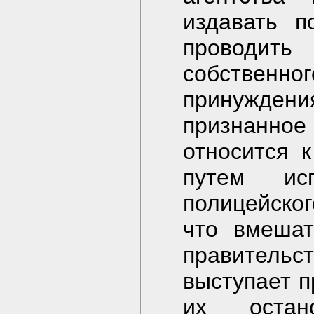
издавать п
проводит
собственно
принужде
признанн
относится 
путем исп
полицейског
что вмешат
правитель
выступает п
их оста