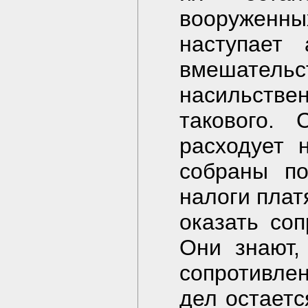
вооруженны
наступает 
вмешательст
насильств
такового. 
расходует 
собраны по
налоги плат
оказать со
Они знают,
сопротивле
дел остаетс