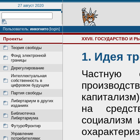
27 август 2020
Пользователь:
инкогнито
[login]
Проекты
XXVII. ГОСУДАРСТВО И Р
Теория свободы
1. Идея т
Фонд электронной
границы
Дерегулирование
Частную 
Интеллектуальная
собственность в
производс
цифровом будущем
Партия свободы
капитализм
Либертариум в других
на средст
изданиях
Библиотечка
социализм 
Либертариума
ФутуроФронтир
охарактери
Управление
потребителями: