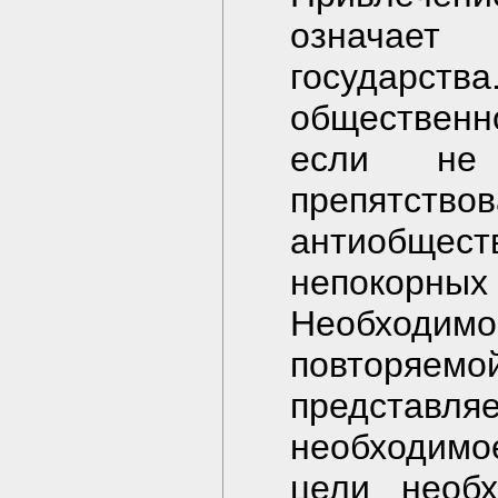
означает
государств
общественн
если не 
препятс
антиобщ
непокорных
Необходи
повторяем
представ
необходимо
цели необх