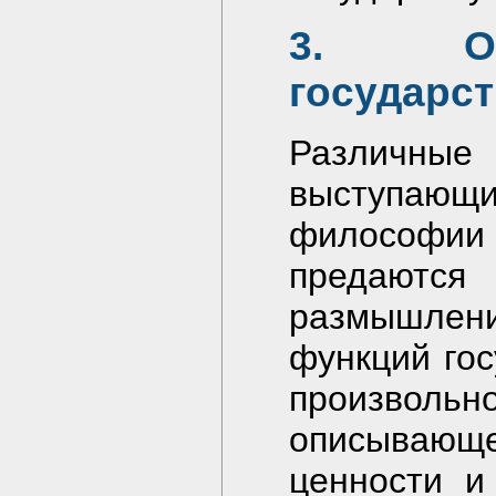
3. Ог
государс
Различные
выступающи
философии 
предаютс
размышлен
функций гос
произво
описывающе
ценности и