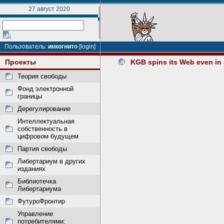
27 август 2020
Пользователь:
инкогнито
[login]
Проекты
KGB spins its Web even in a
Теория свободы
Фонд электронной
границы
Дерегулирование
Интеллектуальная
собственность в
цифровом будущем
Партия свободы
Либертариум в других
изданиях
Библиотечка
Либертариума
ФутуроФронтир
Управление
потребителями: