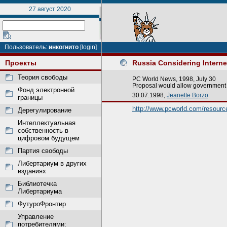
27 август 2020
Пользователь:
инкогнито
[login]
Проекты
Russia Considering Interne
Теория свободы
PC World News, 1998, July 30
Proposal would allow government 
Фонд электронной
30.07.1998,
Jeanette Borzo
границы
http://www.pcworld.com/resource/
Дерегулирование
Интеллектуальная
собственность в
цифровом будущем
Партия свободы
Либертариум в других
изданиях
Библиотечка
Либертариума
ФутуроФронтир
Управление
потребителями: