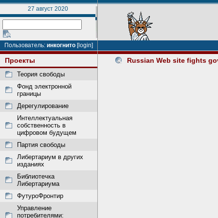
27 август 2020
Пользователь:
инкогнито
[login]
Проекты
Russian Web site fights go
Теория свободы
Фонд электронной
границы
Дерегулирование
Интеллектуальная
собственность в
цифровом будущем
Партия свободы
Либертариум в других
изданиях
Библиотечка
Либертариума
ФутуроФронтир
Управление
потребителями: