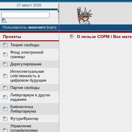
27 август 2020
Пользователь:
инкогнито
[login]
Проекты
О пользе СОРМ
/ Все мат
Теория свободы
Фонд электронной
границы
Дерегулирование
Интеллектуальная
собственность в
цифровом будущем
Партия свободы
Либертариум в других
изданиях
Библиотечка
Либертариума
ФутуроФронтир
Управление
потребителями: