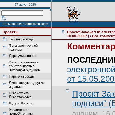
27 август 2020
Пользователь:
инкогнито
[login]
Проекты
Проект Закона"Об электр
15.05.2000г.)
/ Все коммен
Теория свободы
Комментар
Фонд электронной
границы
Дерегулирование
ПОСЛЕДНИ
Интеллектуальная
собственность в
электронной
цифровом будущем
от 15.05.200
Партия свободы
Либертариум в других
изданиях
Проект За
Библиотечка
Либертариума
подписи" (В
ФутуроФронтир
Управление
аноним, 16.
потребителями: