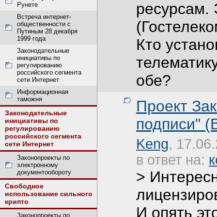
ресурсам.
Рунете
Встреча интернет-
(Гостелеко
общественности с
Путиным 28 декабря
1999 года
Кто устано
Законодательные
телематик
инициативы по
регулированию
российского сегмента
обе?
сети Интернет
Информационная
таможня
Проект За
Законодательные
подписи" (В
инициативы по
регулированию
российского сегмента
Keng
, 17.06
сети Интернет
в ответ на:
к
Законопроекты по
электронному
> Интересн
документообороту
Свободное
лицензиро
использование сильного
крипто
И опять эт
Законопроекты по