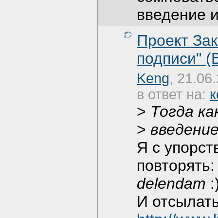
введение 
Проект За
подписи" (В
Keng
, 21.06
в ответ на:
к
>
Тогда ка
>
введени
Я с упорст
повторять
delendam
:
И отсылать