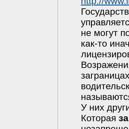
http://www.
Государств
управляетс
не могут п
как-то ина
лицензиров
Возражения
заграницах
водительс
называются
У них други
Которая
з
незапреще