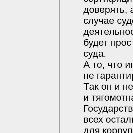
доверять, 
случае суд
деятельно
будет прос
суда.
А то, что 
не гарантир
Так он и н
и тягомот
Государств
всех остал
для корруп