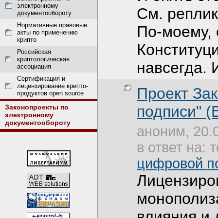
электронному
См. репли
документообороту
Нормативные правовые
По-моему, 
акты по применению
крипто
Конституци
Российская
криптологическая
навсегда. 
ассоциация
Сертификация и
лицензирование крипто-
Проект За
продуктов open source
подписи" (В
Законопроекты по
электронному
документообороту
аноним, 20.
в ответ на: 
цифровой по
Лицензиров
монополиз
влияния и