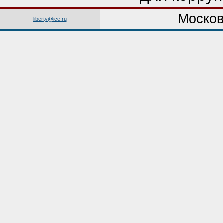
Москов
liberty@ice.ru