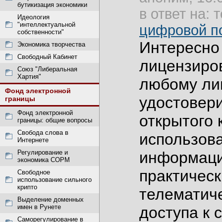
бутикизация экономики
в ответ на: 
Идеология
"интеллектуальной
цифровой по
собственности"
Интересно 
Экономика творчества
Свободный Кабинет
лицензиро
Союз "Либеральная
Хартия"
любому ли
Фонд электронной
удостовер
границы
Фонд электронной
открытого 
границы: общие вопросы
Свобода слова в
использов
Интернете
Регулирование и
информаци
экономика СОРМ
практическ
Свободное
использование сильного
крипто
телематиче
Выделение доменных
имен в Рунете
доступа к
Саморегулирование в