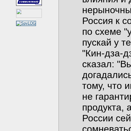
нерыночны
Россия к с
по схеме "у
пускай у т
"Кин-дза-д
сказал: "В
догадались
тому, что 
не гаранти
продукта, 
России сей
сомневатьс