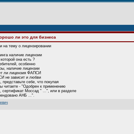
орошо ли это для бизнеса
и на тему о лицензировании
тинга наличие лицензии
которой она есть ?
ребителей, особенно
уры, наличие лицензии
нет ли лицензия ФАПСИ
СИ не зависит и любви
, представьте себе, что покупая
ы читаете - "Одобрен к применению
, сертификат Моссад " ...", или в разделе
ендовано АНБ ...".
ьевич