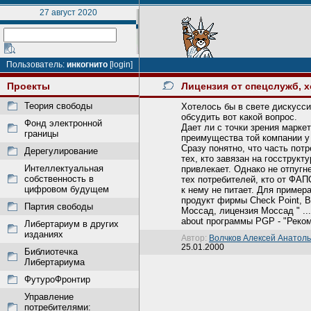
27 август 2020
Пользователь:
инкогнито
[login]
Проекты
Лицензия от спецслужб, х
Теория свободы
Хотелось бы в свете дискусси
обсудить вот какой вопрос.
Фонд электронной
Дает ли с точки зрения марке
границы
преимущества той компании у 
Сразу понятно, что часть пот
Дерегулирование
тех, кто завязан на госструкт
Интеллектуальная
привлекает. Однако не отпуг
собственность в
тех потребителей, кто от ФАП
цифровом будущем
к нему не питает. Для примера
продукт фирмы Check Point, В
Партия свободы
Моссад, лицензия Моссад " ...
about программы PGP - "Реком
Либертариум в других
изданиях
Автор:
Волчков Алексей Анатол
25.01.2000
Библиотечка
Либертариума
ФутуроФронтир
Управление
потребителями: