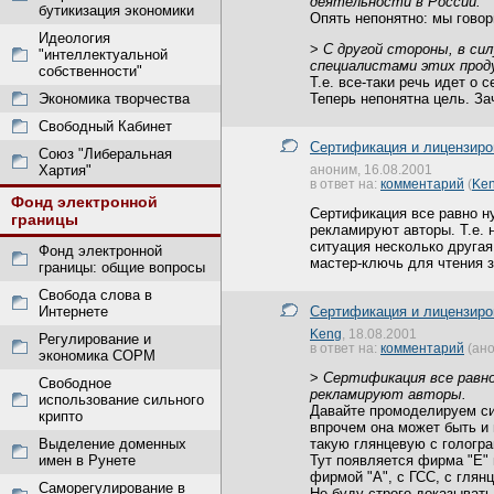
деятельности в России.
бутикизация экономики
Опять непонятно: мы говор
Идеология
>
С другой стороны, в си
"интеллектуальной
специалистами этих прод
собственности"
Т.е. все-таки речь идет о 
Экономика творчества
Теперь непонятна цель. З
Свободный Кабинет
Сертификация и лицензиров
Союз "Либеральная
Хартия"
аноним, 16.08.2001
в ответ на:
комментарий
(
Ke
Фонд электронной
Сертификация все равно ну
границы
рекламируют авторы. Т.е. 
ситуация несколько другая
Фонд электронной
мастер-ключь для чтения
границы: общие вопросы
Свобода слова в
Интернете
Сертификация и лицензиров
Keng
, 18.08.2001
Регулирование и
в ответ на:
комментарий
(ано
экономика СОРМ
>
Сертификация все равно
Свободное
рекламируют авторы.
использование сильного
Давайте промоделируем си
крипто
впрочем она может быть и 
Выделение доменных
такую глянцевую с гологра
имен в Рунете
Тут появляется фирма "E" 
фирмой "A", с ГСС, с глян
Саморегулирование в
Не буду строго доказывать,