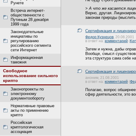
Рунете
>
А что же касается лицен
Встреча интернет-
Верно, другая. Лицензиров
общественности с
законам природы (мыслить
Путиным 28 декабря
1999 года
Сертификация и лицензиров
Законодательные
инициативы по
Федор Кузнецов
, 20.08.2001
регулированию
в ответ на:
комментарий
(
Ke
российского сегмента
Затем и нужна, дабы опра
сети Интернет
Вообще, смысл существова
Информационная
эта структура сама себе на
таможня
Свободное
Сертификация и лицензиров
использование сильного
аноним, 21.08.2001
крипто
в ответ на:
комментарий
(
Фед
Законопроекты по
Полагаю, вопрос обширнее 
электронному
сфер деятельности, это в
документообороту
Нормативные правовые
акты по применению
крипто
Российская
криптологическая
ассоциация