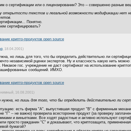
им о сертификации или о лицензировании? Это -- совершенно разные вещ
лу открытости текстов и легальной возможности модификации нет н
уктов.
сертификации... Понятно.
ачем сертифицировать?
ание крипто-продуктов open source
ng
, 18.04.2001)
жна, но лишь для того, что бы определить действительно ли сертифици
нечто независимой рценки экспертов. Ну и классность какую нить можно з
. Никакое гос. учреждение не даст сертификат на использование криптоп
 зашифрованных сообщений. ИМХО.
ание крипто-продуктов open source
нимный, 16.08.2001)
 нужна, но лишь для того, что бы определить действительно ли се
туацию: есть фирма "A", выпустившая продукт "B" с фирменным механ
не "Г" -- не важно) проверила всесторонне продукт (за проверку заплаче
ммами и виньетками. Все ходят радостные и активно используют сертифи
или просто гражданин "С" и доказывают, что криптозащита, примененная 
цевой бумагой?
 просто примите на веру: сертификация в области крипто не гарантирует 