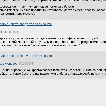
зирования.... то тут ситуация несколько другая.
ание как ограничение предпринимательской деятельности просто-напрос
 запретить невозможно).
ание крипто-продуктов open source
ng
, 18.08.2001)
вдывать существование Государственной сертификационной службы.
ния любой бюджетной структуры определяется подтвержденными высше
значает. Таков закон бюрократии: кормиться-то с чего?
ание крипто-продуктов open source
ор Кузнецов
, 20.08.2001)
- лицензирование как форма запретительства касается не только данног
ообще-то могло бы стать направлением работы законодателей, но они у 