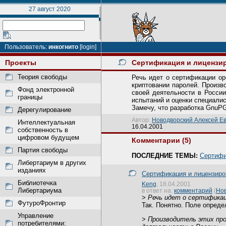
27 август 2020
Пользователь:
инкогнито
[login]
Проекты
Сертификация и лицензир
Теория свободы
Речь идет о сертификации op
криптовании паролей. Произв
Фонд электронной
своей деятельности в России
границы
испытаний и оценки специалис
Замечу, что разработка GnuPG
Дерегулирование
Автор:
Новодворский Алексей Ев
Интеллектуальная
16.04.2001
собственность в
цифровом будущем
Комментарии (5)
Партия свободы
ПОСЛЕДНИЕ ТЕМЫ:
Сертифи
Либертариум в других
изданиях
Сертификация и лицензиров
Библиотечка
Keng
, 18.04.2001
Либертариума
в ответ на:
комментарий
(
Нов
>
Речь идет о сертификац
ФутуроФронтир
Так. Понятно. Поле опреде
Управление
>
Производитель этих прод
потребителями: