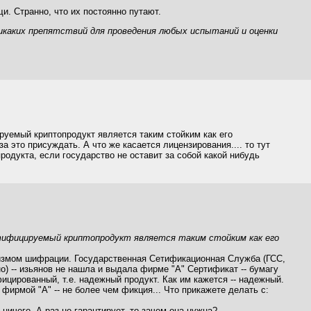
и. Странно, что их постоянно путают.
икаких препятствий для проведения любых испытаний и оценки
руемый криптопродукт является таким стойким как его
а это присуждать. А что же касается лицензирования.... то тут
родукта, если государство не оставит за собой какой нибудь
ртифицируемый криптопродукт является таким стойким как его
измом шифрации. Государственная Сетификационная Служба (ГСС,
но) -- изьянов не нашла и выдала фирме "A" Сертификат -- бумагу
цированный, т.е. надежный продукт. Как им кажется -- надежный.
фирмой "A" -- не более чем фикция... Что прикажете делать с:
ничего. А раз не гарантирует, то зачем она нужна?