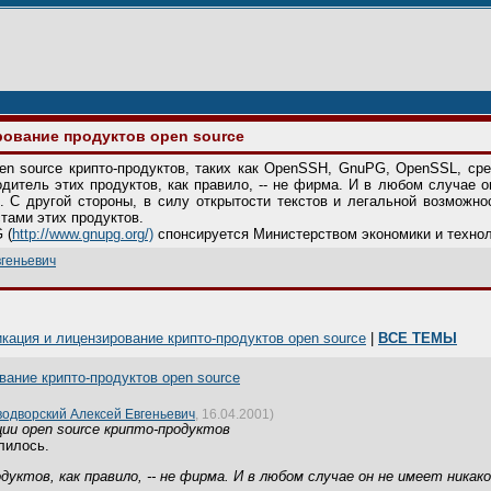
ование продуктов open source
en source крипто-продуктов, таких как OpenSSH, GnuPG, OpenSSL, ср
одитель этих продуктов, как правило, -- не фирма. И в любом случае 
. С другой стороны, в силу открытости текстов и легальной возможн
тами этих продуктов.
 (
http://www.gnupg.org/)
спонсируется Министерством экономики и технол
геньевич
кация и лицензирование крипто-продуктов open source
|
ВСЕ ТЕМЫ
ание крипто-продуктов open source
одворский Алексей Евгеньевич
, 16.04.2001)
ии open source крипто-продуктов
лилось.
уктов, как правило, -- не фирма. И в любом случае он не имеет ника