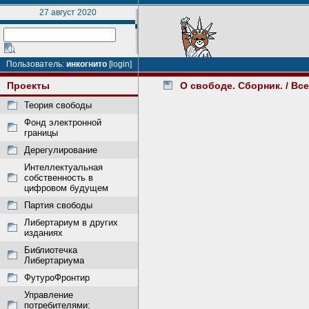
27 август 2020
Пользователь:
инкогнито
[login]
Проекты
О свободе. Сборник.
/ Вс
Теория свободы
Фонд электронной
границы
Дерегулирование
Интеллектуальная
собственность в
цифровом будущем
Партия свободы
Либертариум в других
изданиях
Библиотечка
Либертариума
ФутуроФронтир
Управление
потребителями: