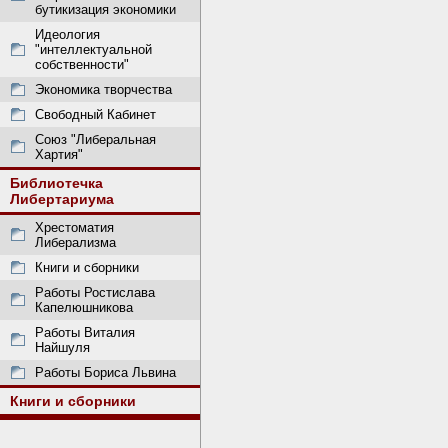
бутикизация экономики
Идеология
"интеллектуальной
собственности"
Экономика творчества
Свободный Кабинет
Союз "Либеральная
Хартия"
Библиотечка
Либертариума
Хрестоматия
Либерализма
Книги и сборники
Работы Ростислава
Капелюшникова
Работы Виталия
Найшуля
Работы Бориса Львина
Книги и сборники