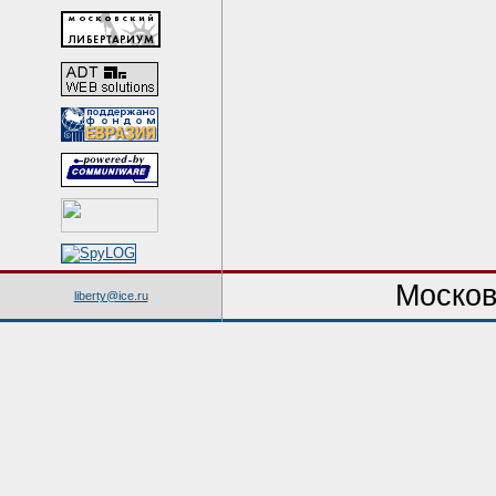
Москов
liberty@ice.ru