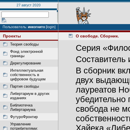
27 август 2020
Пользователь:
инкогнито
[login]
Проекты
О свободе. Сборник.
Теория свободы
Cерия «Фило
Фонд электронной
границы
Составитель 
Дерегулирование
В сборник вк
Интеллектуальная
собственность в
двух выдающи
цифровом будущем
Партия свободы
лауреатов Но
Либертариум в других
убедительно 
изданиях
Библиотечка
свобода не м
Либертариума
собственност
ФутуроФронтир
Управление
Хайека «Либе
потребителями: