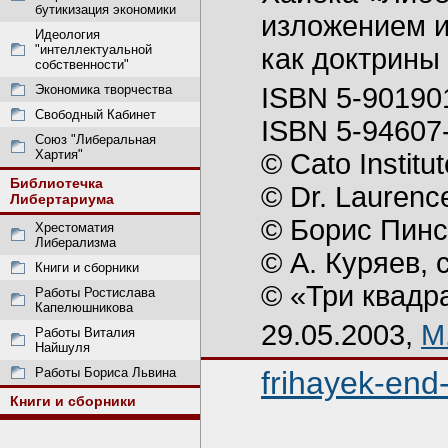
бутикизация экономики
изложением и
Идеология
"интеллектуальной
как доктрины
собственности"
Экономика творчества
ISBN 5-90190
Свободный Кабинет
ISBN 5-94607
Союз "Либеральная
Хартия"
© Cato Institu
Библиотечка
© Dr. Laurenc
Либертариума
© Борис Пинс
Хрестоматия
Либерализма
© А. Куряев, 
Книги и сборники
© «Три квадр
Работы Ростислава
Капелюшникова
29.05.2003,
M
Работы Виталия
Найшуля
Работы Бориса Львина
frihayek-end
Книги и сборники