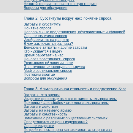
Никакой теории - означает плохую теорию
Вопросы для обсуждения
Глава 2. Субституты вокруг нас: понятие спроса
Затраты и субституты
Понятие спроса
Неправильные представления, обусловленные инфляцией
Спрос и величина спроса
Изобразим это на графике
В чем заключается разница?
Денежные затраты и другие затраты
Кто нуждается в воде?
Время работает на нас
Ценовая эластичность спроса
Размышляя об эластичности
Эластичность и совокупная выручка
Миф о вертикальном спросе
Повторим вкратце
Вопросы для обсуждения
Глава 3. Альтернативная стоимость и предложение благ
Затраты - это оценки
Издержки производителя как стоимость альтернативы
Примеры <case studies> стоимости альтернативы
Затраты и действия
Затраты на наемную армию
Затраты и собственность
Замечание о различных общественных системах
Определяются ли цены издержками?
Спрос и издержки
Потребительская цена как стоимость альтернативы