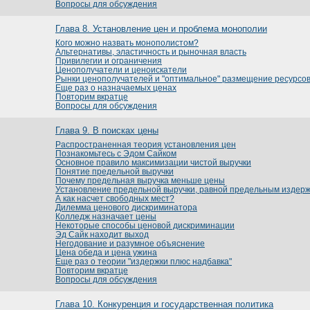
Вопросы для обсуждения
Глава 8. Установление цен и проблема монополии
Кого можно назвать монополистом?
Альтернативы, эластичность и рыночная власть
Привилегии и ограничения
Ценополучатели и ценоискатели
Рынки ценополучателей и "оптимальное" размещение ресурсов 
Еще раз о назначаемых ценах
Повторим вкратце
Вопросы для обсуждения
Глава 9. В поисках цены
Распространенная теория установления цен
Познакомьтесь с Эдом Сайком
Основное правило максимизации чистой выручки
Понятие предельной выручки
Почему предельная выручка меньше цены
Установление предельной выручки, равной предельным издер
А как насчет свободных мест?
Дилемма ценового дискриминатора
Колледж назначает цены
Некоторые способы ценовой дискриминации
Эд Сайк находит выход
Негодование и разумное объяснение
Цена обеда и цена ужина
Еще раз о теории "издержки плюс надбавка"
Повторим вкратце
Вопросы для обсуждения
Глава 10. Конкуренция и государственная политика