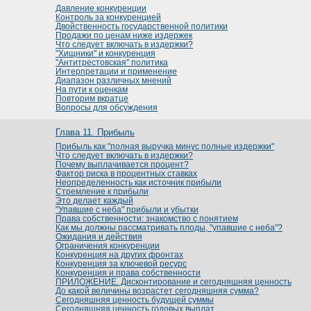
Давление конкуренции
Контроль за конкуренцией
Двойственность государственной политики
Продажи по ценам ниже издержек
Что следует включать в издержки?
"Хищники" и конкуренция
"Антитрестовская" политика
Интерпретации и применение
Диапазон различных мнений
На пути к оценкам
Повторим вкратце
Вопросы для обсуждения
Глава 11. Прибыль
Прибыль как "полная выручка минус полные издержки"
Что следует включать в издержки?
Почему выплачивается процент?
Фактор риска в процентных ставках
Неопределенность как источник прибыли
Стремление к прибыли
Это делает каждый
"Упавшие с неба" прибыли и убытки
Права собственности: знакомство с понятием
Как мы должны рассматривать плоды, "упавшие с неба"?
Ожидания и действия
Ограничения конкуренции
Конкуренция на других фронтах
Конкуренция за ключевой ресурс
Конкуренция и права собственности
ПРИЛОЖЕНИЕ. Дисконтирование и сегодняшняя ценность
До какой величины возрастет сегодняшняя сумма?
Сегодняшняя ценность будущей суммы
Сегодняшняя ценность годовых выплат