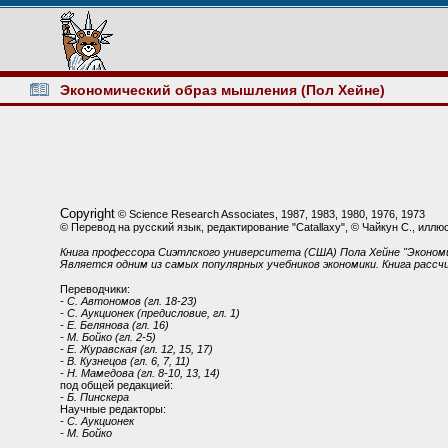
Экономический образ мышления (Пол Хейне)
Copyright
© Science Research Associates, 1987, 1983, 1980, 1976, 1973
© Перевод на русский язык, редактирование "Catallaxy", © Чайкун С., иллю
Книга профессора Сиэтлского университета (США) Пола Хейне "Экономи
Является одним из самых популярных учебников экономики. Книга расс
Переводчики:
- С. Автономов (гл. 18-23)
- С. Аукционек (предисловие, гл. 1)
- Е. Белянова (гл. 16)
- М. Бойко (гл. 2-5)
- Е. Журавская (гл. 12, 15, 17)
- В. Кузнецов (гл. 6, 7, 11)
- Н. Мамедова (гл. 8-10, 13, 14)
под общей редакцией:
- Б. Пинскера
Научные редакторы:
- С. Аукционек
- М. Бойко