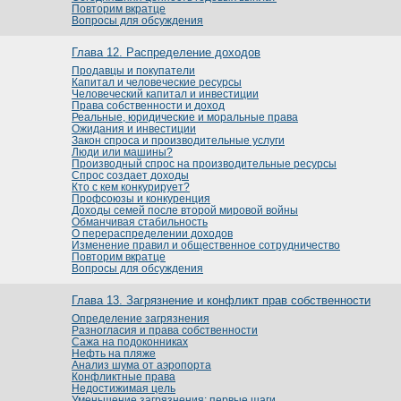
Повторим вкратце
Вопросы для обсуждения
Глава 12. Распределение доходов
Продавцы и покупатели
Капитал и человеческие ресурсы
Человеческий капитал и инвестиции
Права собственности и доход
Реальные, юридические и моральные права
Ожидания и инвестиции
Закон спроса и производительные услуги
Люди или машины?
Производный спрос на производительные ресурсы
Спрос создает доходы
Кто с кем конкурирует?
Профсоюзы и конкуренция
Доходы семей после второй мировой войны
Обманчивая стабильность
О перераспределении доходов
Изменение правил и общественное сотрудничество
Повторим вкратце
Вопросы для обсуждения
Глава 13. Загрязнение и конфликт прав собственности
Определение загрязнения
Разногласия и права собственности
Сажа на подоконниках
Нефть на пляже
Анализ шума от аэропорта
Конфликтные права
Недостижимая цель
Уменьшение загрязнения: первые шаги