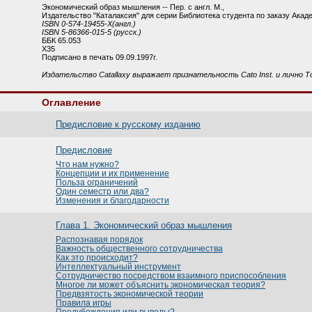
Экономический образ мышления -- Пер. с англ. М.,
Издательство "Каталаксия" для серии Библиотека студента по заказу Академ
ISBN 0-574-19455-X(англ.)
ISBN 5-86366-015-5 (русск.)
ББК 65.053
X35
Подписано в печать 09.09.1997г.
Издательство Catallaxy выражает признательность Cato Inst. и лично Т
Оглавление
Предисловие к русскому изданию
Предисловие
Что нам нужно?
Концепции и их применение
Польза ограничений
Один семестр или два?
Изменения и благодарности
Глава 1. Экономический образ мышления
Распознавая порядок
Важность общественного сотрудничества
Как это происходит?
Интеллектуальный инструмент
Сотрудничество посредством взаимного приспособления
Многое ли может объяснить экономическая теория?
Предвзятость экономической теории
Правила игры
Предубеждения или выводы?