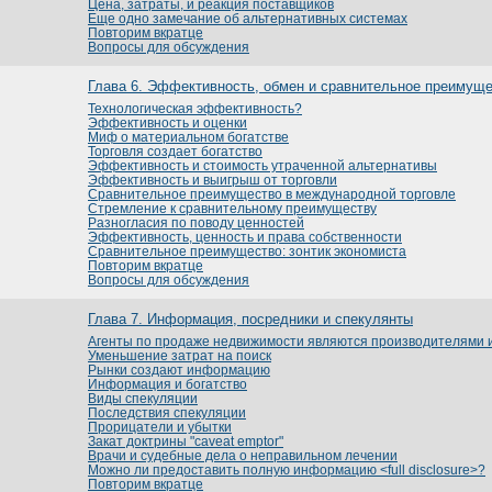
Цена, затраты, и реакция поставщиков
Еще одно замечание об альтернативных системах
Повторим вкратце
Вопросы для обсуждения
Глава 6. Эффективность, обмен и сравнительное преимущ
Технологическая эффективность?
Эффективность и оценки
Миф о материальном богатстве
Торговля создает богатство
Эффективность и стоимость утраченной альтернативы
Эффективность и выигрыш от торговли
Сравнительное преимущество в международной торговле
Стремление к сравнительному преимуществу
Разногласия по поводу ценностей
Эффективность, ценность и права собственности
Сравнительное преимущество: зонтик экономиста
Повторим вкратце
Вопросы для обсуждения
Глава 7. Информация, посредники и спекулянты
Агенты по продаже недвижимости являются производителями
Уменьшение затрат на поиск
Рынки создают информацию
Информация и богатство
Виды спекуляции
Последствия спекуляции
Прорицатели и убытки
Закат доктрины "caveat emptor"
Врачи и судебные дела о неправильном лечении
Можно ли предоставить полную информацию <full disclosure>?
Повторим вкратце