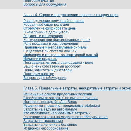
Повторим вкратце
Вопросы для обсуждения
Глава 4. Спрос и предложение: процесс координации
Распределение поручений и призов
Координирующая роль цен
Стремление фиксировать цены
В чем причина дефицитов?
Редкость и конкуренция
Конкуренция при фиксированных ценах
Роль продавца в распределении
Правильные и неправильные сигналы
Существует ли система лучше?
Инфляция и контроль за квартирной платой
Излишки и редкость
Поставщики, которые равнодушны к цене
Ваш очень собственный аэропорт
Цены, комитеты и диктаторы
Повторим вкратце
Вопросы для обсуждения
Глава 5. Предельные затраты, необратимые затраты и эко
Решения на основе предельных величин
"Необратимые затраты" не имеют значения
История с поездкой в Лас-Вегас
Решениями управляют предельные эффекты
Затраты на езду на автомобиле
Кто оплачивает необратимые затраты?
Растущие затраты на медицинское обслуживание
Затраты и страхование
Затраты на лечение в больнице
Издержки как обоснование